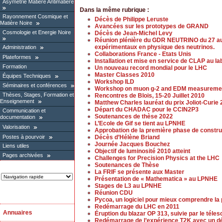
Asymétrie Matière Antimatière
Dans la même rubrique :
Rayonnement Cosmique et
Décès de Philippe Leruste
Matière Noire
Avancées sur les prototypes de GRAND
Cosmologie et Energie Noire
Décès de Jean-Michel Levy
Réunion plénière du GDR NEUTRINO du 27 au 2
expérimentaux en physique des neutrinos.
Administration
Collaborations France - Etats Unis
Plateformes
Installation et mise en service de CLAP au la
Formation
Un nouveau record mondial pour le LHC
Master Classes 2010
Équipes Techniques
Workshop ILD
Séminaires et conférences
Workshop on muon g-2 and EDM measureme
Thèses, Stages, Formation et
Rencontres de Blois, 15-20 Juillet 2010
Enseignement
Matthew Charles lauréat du prix Joliot-Curie
Départ du CHADAC pour le CCIN2P3
Communication et
Soutenances de thèse 2022
documentation
L’Ecole de Gif se tient au LPNHE
Valorisation
Approbation de la première phase de constr
Postes à pourvoir
Décès d’Hélène Briand
Journée Jacques Bouchez
Liens utiles
Objectif de luminosité 2010 atteint
Pages archivées
Challenges for Precision Physics at the LHC
Soutenances de Thèse
La FRIF se présente aux Master
Présentation de « Mathematica » au LPNHE
Stages de L3 au LPNHE
Réunion CDU
Pycoa, un logiciel pour mieux comprendre la
Redémarrage du LHC en 2011
Annuaires
Éruption du blazar OP 313, suivie par le tél
Redémarrage de l’expérience T2K avec un dé