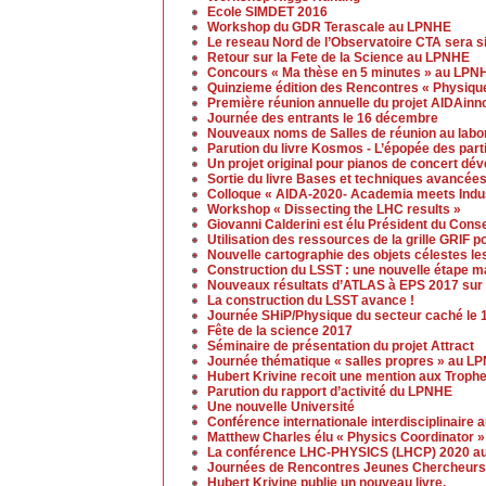
Ecole SIMDET 2016
Workshop du GDR Terascale au LPNHE
Le reseau Nord de l’Observatoire CTA sera s
Retour sur la Fete de la Science au LPNHE
Concours « Ma thèse en 5 minutes » au LPN
Quinzieme édition des Rencontres « Physique
Première réunion annuelle du projet AIDAinn
Journée des entrants le 16 décembre
Nouveaux noms de Salles de réunion au labo
Parution du livre Kosmos - L’épopée des part
Un projet original pour pianos de concert d
Sortie du livre Bases et techniques avancées
Colloque « AIDA-2020- Academia meets Indust
Workshop « Dissecting the LHC results »
Giovanni Calderini est élu Président du Cons
Utilisation des ressources de la grille GRIF p
Nouvelle cartographie des objets célestes le
Construction du LSST : une nouvelle étape ma
Nouveaux résultats d’ATLAS à EPS 2017 sur 
La construction du LSST avance !
Journée SHiP/Physique du secteur caché le 
Fête de la science 2017
Séminaire de présentation du projet Attract
Journée thématique « salles propres » au L
Hubert Krivine recoit une mention aux Trop
Parution du rapport d’activité du LPNHE
Une nouvelle Université
Conférence internationale interdisciplinaire 
Matthew Charles élu « Physics Coordinator » 
La conférence LHC-PHYSICS (LHCP) 2020 aur
Journées de Rencontres Jeunes Chercheurs
Hubert Krivine publie un nouveau livre.