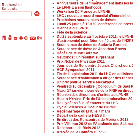
Anniversaire de l’emménagement dans les lo
Rechercher
Le LPNHE a son flashcode
Sur ce site
Workshop D0 France au LPNHE
LHC : nouveau record mondial d’intensité de
Prochaines soutenances de thèses
Lundi 25 juillet, à 13H30, conférence de pres
Biennale du LPNHE
Fête de la science
Du 28 septembre au 4 octobre 2011, le LPNHE
d’astronomie) pour fêter les 40 ans de l’IN2P3
Soutenance de thèse de Stefania Bordoni
Soutenance de thèse de Jonathan Brown
Décès de Murat Boratav
Neutrinos : un résultat surprenant
Prix Nobel de Physique 2011
Journées de Rencontre Jeunes Chercheurs 
HCP Symposium 2011
Fin de l’exploitation 2011 du LHC en collision
Soutenance d’habilitation à diriger des rech
Un prix pour le service Mécanique
Vendredi 16 décembre : Colloquium de Saul P
Mardi 17 janvier : journée de la FRIF en dir
Réunion des directeurs d’unités au LPNHE
Hubert Krivine, Prix de l’Union rationaliste 2
Des lycéens à la découverte du LHC
Cycle Sciences A Coeur de l’UPMC
Redémarrage du LHC le 7 mars
Départ de la caméra HESS II
En direct des Rencontres de Moriond 2012
Prix Villemot 2012 de l’Académie des Scienc
Rencontres de Blois 2012
Arrivée de la Caméra HESS II