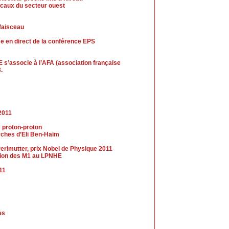
caux du secteur ouest
 faisceau
se en direct de la conférence EPS
 s’associe à l’AFA (association française
.
2011
s proton-proton
erches d’Eli Ben-Haïm
erlmutter, prix Nobel de Physique 2011
ection des M1 au LPNHE
011
es