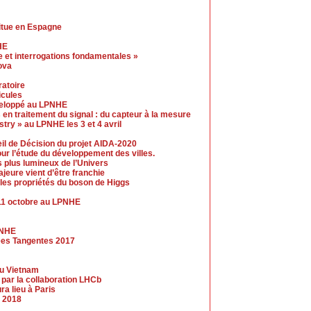
itue en Espagne
HE
 et interrogations fondamentales »
ova
ratoire
icules
éveloppé au LPNHE
 en traitement du signal : du capteur à la mesure
ry » au LPNHE les 3 et 4 avril
eil de Décision du projet AIDA-2020
our l’étude du développement des villes.
s plus lumineux de l’Univers
jeure vient d’être franchie
les propriétés du boson de Higgs
11 octobre au LPNHE
PNHE
hees Tangentes 2017
au Vietnam
par la collaboration LHCb
a lieu à Paris
 2018