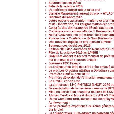
Soutenances de thèse
Fête de la science 2018
L’expérience BaBar fête ses 25 ans
Stefano Manzoni est lauréat du prix « ATLAS
Biennale du laboratoire
Lettre ouverte au premier ministre et à la mi
et de l’innovation, sur l’augmentation des fra
Congrès des doctorants de l’Ecole doctoral
Conférence exceptionnelle de S. Perlmutter, 
NectarCAM voit ses premières cascades at
Podcast de la Conférence de Saul Perlmutter
Une nouvelle équipe de direction au LPNHE
Soutenances de thèses 2019
Edition 2019 des Journées de Rencontres J
Fête de la science 2019 au LPNHE
DAMIC-M obtient le record mondial de précis
sur le signal d’un électron unique
Journées FCC France
Le changeur de filtre de LSST a été envoyé a
Le prix Lee Grodzins attribué à Dorothea vo
Première lumière pour DESI
Première détection de l’émission rémanente 
Le LPNHE est en lutte
La conférence LHC-PHYSICS (LHCP) 2020 aura
Désinstallation de la dernière caméra de H
Mise en service du changeur de filtre de LSS
Ahmed Tarek est lauréat du prix « ATLAS Th
Reina Camacho Toro, lauréate du TechPlayM
Achievement »
DESI, première expérience de 4ème génération
sur le ciel !
La collaboration LHCb adopte un nouveau dé