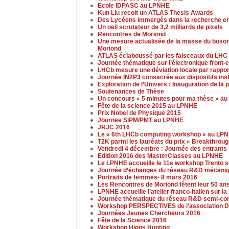
Ecole IDPASC au LPNHE
Kun Liu recoit un ATLAS Thesis Awards
Des Lycéens immergés dans la recherche en
Un oeil scrutateur de 3,2 milliards de pixels
Rencontres de Moriond
Une mesure actualisée de la masse du boso
Moriond
ATLAS éclaboussé par les faisceaux du LHC
Journée thématique sur l’électronique front
LHCb mesure une déviation locale par rappor
Journée IN2P3 consacrée aux dispositifs ins
Exploration de l’Univers : Inauguration de la
Soutenances de Thèse
Un concours « 5 minutes pour ma thèse » a
Fête de la science 2015 au LPNHE
Prix Nobel de Physique 2015
Journee SiPM/PMT au LPNHE
JRJC 2016
Le « 6th LHCb computing workshop » au LP
T2K parmi les lauréats du prix « Breakthrou
Vendredi 4 décembre : Journée des entrants
Edition 2016 des MasterClasses au LPNHE
Le LPNHE accueille le 11e workshop Trento su
Journée d’échanges du réseau R&D mécaniq
Portraits de femmes- 8 mars 2016
Les Rencontres de Moriond fêtent leur 50 an
LPNHE accueille l’atelier franco-italien sur l
Journée thématique du réseau R&D semi-cond
Workshop PERSPECTIVES de l’association D
Journées Jeunes Chercheurs 2016
Fête de la Science 2016
Workshop Higgs Hunting