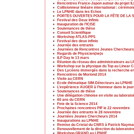
Rencontres France-Japon autour du projet I
Collisionneur linéaire international : cérémo
Le LPNHE dans les Echos
PORTES OUVERTES POUR LA FÊTE DE LA 
Festival des Deux Infinis
Inauguration de l’ICISE
Soutenances de thèse
Conseil Scientifique
Workshop ATLAS-PPS
Festival des deux infinis
Journée des entrants
Journées de Rencontres Jeunes Chercheurs
Regards de Physicien(ne)s
ILP Day le 13 mars
Réunion du réseau des administrateurs au 
Workshop sur la physique du Top au Linear Co
Des Lycéens immergés dans la recherche en
Rencontres de Moriond 2014
Visite au CERN
Ecole thématique SIM-Détecteurs au LPNHE
L’expérience AUGER à l’honneur dans le jou
Soutenances de thèse
Une délégation chinoise en visite au laborato
60 ans du CERN
Fete de la Science 2014
Prochaines rencontres PIF le 22 novembre
Journée des entrants le 28 novembre
Journées Jeunes Chercheurs 2014
Inaugurations au LPNHE
Remise du Cristal du CNRS à Patrick Nayma
Renouvellement de la direction du laboratoir
Workshop GRAND au LPNHE