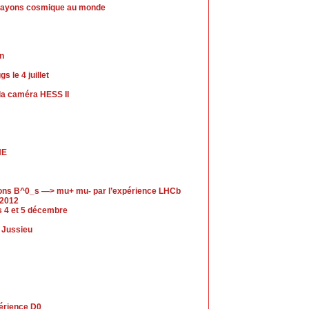
de rayons cosmique au monde
in
 le 4 juillet
a caméra HESS II
HE
ions B^0_s —> mu+ mu- par l’expérience LHCb
 2012
es 4 et 5 décembre
s Jussieu
périence D0