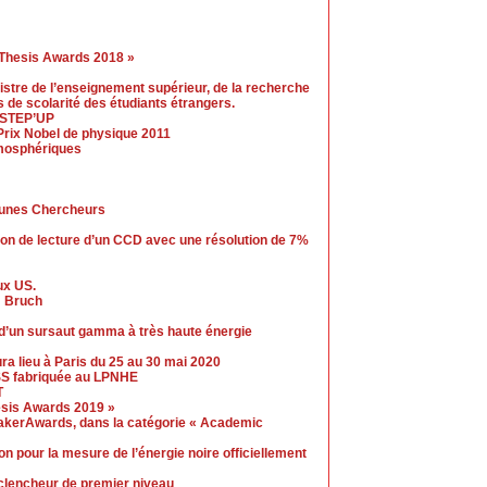
 Thesis Awards 2018 »
nistre de l’enseignement supérieur, de la recherche
is de scolarité des étudiants étrangers.
e STEP’UP
Prix Nobel de physique 2011
mosphériques
eunes Chercheurs
ion de lecture d’un CCD avec une résolution de 7%
ux US.
m Bruch
d’un sursaut gamma à très haute énergie
 lieu à Paris du 25 au 30 mai 2020
ESS fabriquée au LPNHE
T
esis Awards 2019 »
akerAwards, dans la catégorie « Academic
 pour la mesure de l’énergie noire officiellement
clencheur de premier niveau