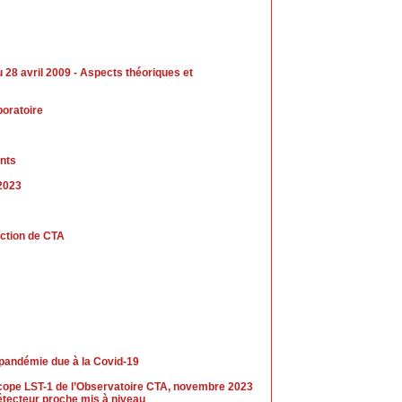
8 avril 2009 - Aspects théoriques et
boratoire
nts
 2023
uction de CTA
 pandémie due à la Covid-19
escope LST-1 de l’Observatoire CTA, novembre 2023
tecteur proche mis à niveau