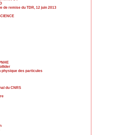
LD
nie de remise du TDR, 12 juin 2013
SCIENCE
LPNHE
llider
 physique des particules
rnal du CNRS
ire
n
e