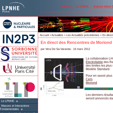
IN2P3
Le CNRS
Autres sites
Accueil
>
Actualités
>
Les Actualités précédentes
> En direc
En direct des Rencontres de Moriond
par
Vera De-Sa-Varanda
- 16 mars 2012
La collaboration LHC
Electrofaible
des Ren
des limites les plus
Modèle Standard.
Pour en savoir plus 
Cern
Moriond
Les derniers résult
seront annoncés da
Le LPNHE
Masses et Interactions
Fondamentales