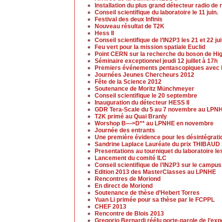
Installation du plus grand détecteur radio 
Conseil scientifique du laboratoire le 11 juin.
Festival des deux Infinis
Nouveau résultat de T2K
Hess II
Conseil scientifique de l’IN2P3 les 21 et 22 ju
Feu vert pour la mission spatiale Euclid
Point CERN sur la recherche du boson de Higgs
Séminaire exceptionnel jeudi 12 juillet à 17h
Premiers événements pentascopiques avec l
Journées Jeunes Chercheurs 2012
Fête de la Science 2012
Soutenance de Moritz Münchmeyer
Conseil scientifique le 20 septembre
Inauguration du détecteur HESS II
GDR Tera-Scale du 5 au 7 novembre au LPN
T2K primé au Quai Branly
Worshop B—>D** au LPNHE en novembre
Journée des entrants
Une première évidence pour les désintégrat
Sandrine Laplace Lauréate du prix THIBAUD
Presentations au tourniquet du laboratoire l
Lancement du comité ILC
Conseil scientifique de l’IN2P3 sur le campu
Edition 2013 des MasterClasses au LPNHE
Rencontres de Moriond
En direct de Moriond
Soutenance de thèse d’Hebert Torres
Yuan Li primée pour sa thèse par le FCPPL
CHEF 2013
Rencontre de Blois 2013
Gregorio Bernardi réélu porte-parole de l’ex