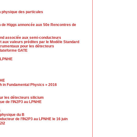
 physique des particules
n de Higgs annoncée aux 50e Rencontres de
-end associée aux semi-conducteurs
t aux valeurs prédites par le Modèle Standard
trumentaux pour les détecteurs
 plateforme GATE
u LPNHE
NHE
gh in Fundamental Physics » 2016
r les détecteurs silicium
ue de l’IN2P3 au LPNHE
s
a physique du B
ucteur de l’IN2P3 au LPNHE le 16 juin
2I2