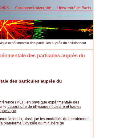
 CNRS
Sorbonne Université
Université de Paris
que expérimentale des particules auprès du collisionneur
érimentale des particules auprès du
tale des particules auprès du
nférence (MCF) en physique expérimentale des
r le
Laboratoire de physique nucléaire et hautes
 physique
.
ement attendu, ainsi que les modalités de recrutement.
 la
plateforme Odyssée du ministère de