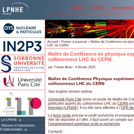
IN2P3
Le CNRS
Autres sites
Accueil
>
Postes à pourvoir
> Maître de Conférence en physi
LHC du CERN
Maître de Conférence en physique exp
collisionneur LHC du CERN
par
Tristan Beau
- 6 février 2025
Maître de Conférence Physique expérimen
collisionneur LHC du CERN
See english version bellow.
Université Paris Cité
ouvre un poste de Maître de Co
particules auprès du collisionneur LHC du
CERN
pou
énergies (LPNHE)
. Il ou elle sera affectée à l’
UFR de
La
fiche jointe
précise le profil recherche et enseign
Afin de répondre à l’offre, il faut ouvrir un compte sur
Le LPNHE
l’enseignement supérieur et de la recherche
.
Masses et Interactions
Fondamentales
Contacts :