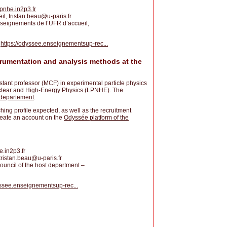
lpnhe.in2p3.fr
eil,
tristan.beau
@
u-paris.fr
nseignements de l’UFR d’accueil,
:
https://odyssee.enseignementsup-rec...
trumentation and analysis methods at the
istant professor (MCF) in experimental particle physics
uclear and High-Energy Physics (LPNHE). The
 departement
.
hing profile expected, as well as the recruitment
create an account on the
Odyssée platform of the
e.in2p3.fr
tristan.beau
@
u-paris.fr
ouncil of the host department –
yssee.enseignementsup-rec...