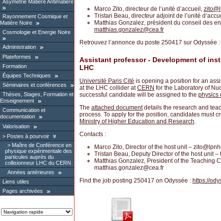
Asymétrie Matière Antimatière
Marco Zito, directeur de l’unité d’accueil,
zito
@
Tristan Beau, directeur adjoint de l’unité d’accu
Rayonnement Cosmique et
Matthias Gonzalez, président du conseil des e
Matière Noire
matthias.gonzalez
@
cea.fr
Cosmologie et Energie Noire
Retrouvez l’annonce du poste 250417 sur Odyssée 
Administration
Plateformes
Assistant professor - Development of ins
Formation
LHC
Équipes Techniques
Université Paris Cité
is opening a position for an ass
Séminaires et conférences
at the LHC collider at
CERN
for the Laboratory of N
successful candidate will be assigned to the
physics
Thèses, Stages, Formation et
Enseignement
The
attached document
details the research and teac
Communication et
process. To apply for the position, candidates must 
documentation
Ministry of Higher Education and Research
.
Valorisation
Contacts :
Postes à pourvoir
Maître de Conférence en
Marco Zito, Director of the host unit – zito
@
lpnh
physique expérimentale des
Tristan Beau, Deputy Director of the host unit – 
particules auprès du
Matthias Gonzalez, President of the Teaching C
collisionneur LHC du CERN
matthias.gonzalez
@
cea.fr
Années antérieures
Find the job posting 250417 on Odyssée :
https://od
Liens utiles
Pages archivées