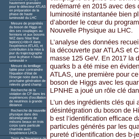
hautement granulaire
redémarré en 2015 avec des c
pour le détecteur ATLAS
en préparation de la
luminosité instantanée bien p
phase de haute
luminosité du LHC
d’aborder le cœur du program
Mesure de propriétés
du boson de Higgs et
Nouvelle Physique au LHC.
des ses couplages au
fermions et aux bosons
W/Z dans l’état final
L’analyse des données recuei
lepton(s)+bb+X dans
l’expérience ATLAS, et
la découverte par ATLAS et 
contribution à la mise à
jour du trajectographe
masse 125 GeV. En 2017 la dé
pour la phase « haute
luminosité »
quarks b a été mise en éviden
Mesure du lentillage
faible pour contraindre
ATLAS, une première pour ce 
l’équation d’état de
l’énergie noire dans la
boson de Higgs avec les quar
prochaine génération de
relevés grand champ
LPNHE a joué un rôle clé dan
Recherche de la
violation de CP dans les
expériences d’oscillation
L’un des ingrédients clés qui 
de neutrinos à grande
distance
désintégration du boson de H
Recherche de nouvelle
physique dans des
b est l’identification efficac
désintégrations de
mésons beaux en trois
particules générés par les quark
corps sans particule
charmée avec
pureté d’identification des b
l’expérience LHCb
Tests de l’invariance de