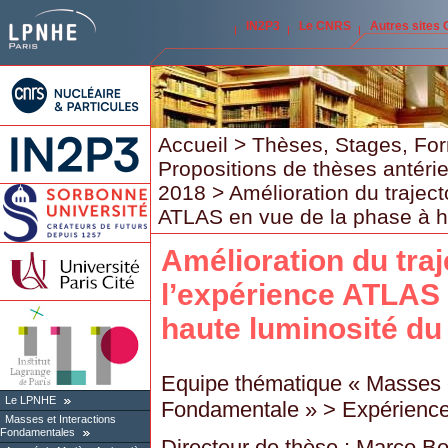
IN2P3
Le CNRS
Autres sites
Accueil
>
Thèses, Stages, Fo
Propositions de thèses antéri
2018
> Amélioration du trajec
ATLAS en vue de la phase à h
Amélioration du tra
l’expérience ATLAS 
haute luminosité d
Equipe thématique « Masses e
Le LPNHE
Fondamentale » > Expérienc
Masses et Interactions
Fondamentales
Directeur de thèse : Marco B