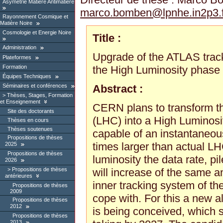
Asymétrie Matière Antimatière
marco.bomben
@
lpnhe.in2p3.
Rayonnement Cosmique et
Matière Noire
Cosmologie et Energie Noire
Title :
Administration
Upgrade of the ATLAS track
Plateformes
Formation
the High Luminosity phase 
Équipes Techniques
Abstract :
Séminaires et conférences
Thèses, Stages, Formation
et Enseignement
CERN plans to transform t
Site des doctorants
(LHC) into a High Luminos
Thèses en cours
Thèses soutenues
capable of an instantaneous
Propositions de thèses
times larger than actual LH
2025
Propositions de thèses
luminosity the data rate, p
2026
Propositions de thèses
will increase of the same a
antérieures
inner tracking system of t
Propositions de thèses
2009
cope with. For this a new al
Propositions de thèses
2012
is being conceived, which 
Propositions de thèses
2013