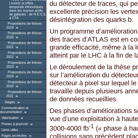
du détecteur de traces, qui pe
Lorentz et effets
temporels intrinsèques
excellente précision les vert
dans les noyaux actifs
de galaxies : de H.E.S.S.
désintégration des quarks b.
à CTA
Propositions de thèses
2019
Un programme d’amélioration 
Propositions de thèses
2020
des traces d’ATLAS est en cou
Propositions de thèses
grande efficacité, même à la l
2021
Propositions de thèses
atteint par le LHC à la fin de
2022
Propositions de thèses
Le déroulement de la thèse pré
2023
Propositions de thèses
sur l’amélioration du détecteur
2024
détecteur à pixel sur lequel
Propositions de thèses
2010
travaille depuis plusieurs ann
Propositions de thèses
2011
de données recueillies.
Stages
Communication et
Des phases d’améliorations so
documentation
vue d’une exploitation à haut
Valorisation
Postes à pourvoir
-1
3000-4000 fb
(« phase à hau
Liens utiles
collisions sans précédent plac
Pages archivées