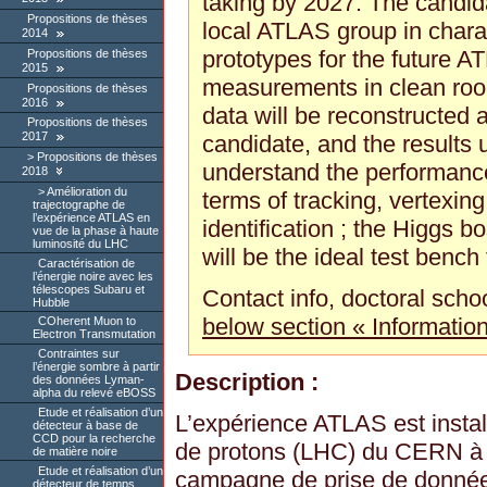
taking by 2027. The candida
Propositions de thèses
local ATLAS group in charac
2014
prototypes for the future A
Propositions de thèses
2015
measurements in clean roo
Propositions de thèses
2016
data will be reconstructed 
Propositions de thèses
2017
candidate, and the results 
Propositions de thèses
understand the performance 
2018
Amélioration du
terms of tracking, vertexin
trajectographe de
l’expérience ATLAS en
identification ; the Higgs 
vue de la phase à haute
luminosité du LHC
will be the ideal test bench
Caractérisation de
l’énergie noire avec les
télescopes Subaru et
Contact info, doctoral schoo
Hubble
below section « Informatio
COherent Muon to
Electron Transmutation
Contraintes sur
l’énergie sombre à partir
Description :
des données Lyman-
alpha du relevé eBOSS
Etude et réalisation d’un
L’expérience ATLAS est install
détecteur à base de
CCD pour la recherche
de protons (LHC) du CERN à
de matière noire
Etude et réalisation d’un
campagne de prise de donnée
détecteur de temps