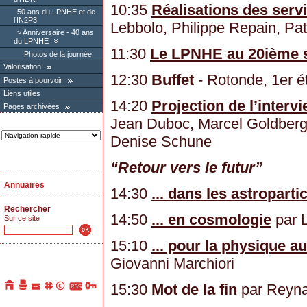
10:35
Réalisations des serv
50 ans du LPNHE et de
l’IN2P3
Lebbolo, Philippe Repain, Pat
Anniversaire - 40 ans
du LPNHE
11:30
Le LPNHE au 20ième s
Photos de la journée
Valorisation
12:30
Buffet
- Rotonde, 1er é
Postes à pourvoir
Liens utiles
14:20
Projection de l’interv
Pages archivées
Jean Duboc, Marcel Goldberg
Denise Schune
“Retour vers le futur”
Annuaires
14:30
... dans les astroparti
Rechercher
14:50
... en cosmologie
par L
Sur ce site
15:10
... pour la physique a
Giovanni Marchiori
15:30
Mot de la fin
par Reyna