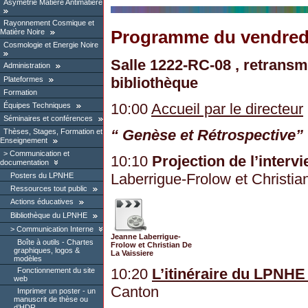
Asymétrie Matière Antimatière
Rayonnement Cosmique et
Programme du vendredi
Matière Noire
Cosmologie et Energie Noire
Salle 1222-RC-08 , retransm
Administration
bibliothèque
Plateformes
Formation
10:00
Accueil par le directeur
Équipes Techniques
Séminaires et conférences
“ Genèse et Rétrospective”
Thèses, Stages, Formation et
Enseignement
Communication et
10:10
Projection de l’interv
documentation
Laberrigue-Frolow et Christian
Posters du LPNHE
Ressources tout public
Actions éducatives
Bibliothèque du LPNHE
Communication Interne
Jeanne Laberrigue-
Boîte à outils - Chartes
Frolow et Christian De
graphiques, logos &
La Vaissiere
modèles
10:20
L’itinéraire du LPNHE
Fonctionnement du site
web
Canton
Imprimer un poster - un
manuscrit de thèse ou
d’HDR