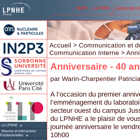
IN2P3
Le CNRS
Autres sites
Accueil
>
Communication et d
Communication Interne
> Anni
Anniversaire - 40 
par
Warin-Charpentier Patrici
A l’occasion du premier anniv
l’emménagement du laboratoi
secteur ouest du campus Jussi
du LPNHE a le plaisir de vous
journée anniversaire le vendre
Le LPNHE
Masses et Interactions
10h00
Fondamentales