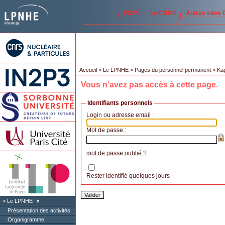
IN2P3
Le CNRS
Autres sites
Accueil
>
Le LPNHE
>
Pages du personnel permanent
>
Kap
Vous n’avez pas accès à cette page.
Identifiants personnels
Login ou adresse email :
Mot de passe :
mot de passe oublié ?
Rester identifié quelques jours
Le LPNHE
Présentation des activités
Organigramme