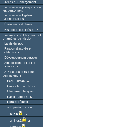
Accès et Hébergement
Informations pratiques pour
les personnels
Informations Egalité-
Discriminations
Évaluations de l’unité
Historique des thèses
Instances du laboratoire et
chargé.es de mission
La vie du labo
Rapport d’activité et
publications
Développement durable
Accueil d’entrants et de
visiteurs
Pages du personnel
permanent
Beau Tristan
Camacho Toro Reina
Chauveau Jacques
David Jacques
Derue Frédéric
Kapusta Frédéric
ADSK
gminus2
np800