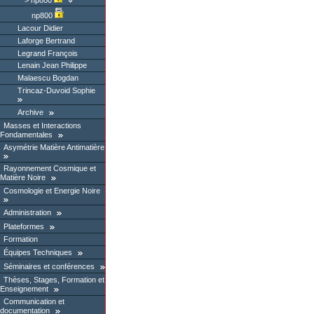
np800
Lacour Didier
Laforge Bertrand
Legrand François
Lenain Jean Philippe
Malaescu Bogdan
Trincaz-Duvoid Sophie
Archive
Masses et Interactions
Fondamentales
Asymétrie Matière Antimatière
Rayonnement Cosmique et
Matière Noire
Cosmologie et Energie Noire
Administration
Plateformes
Formation
Équipes Techniques
Séminaires et conférences
Thèses, Stages, Formation et
Enseignement
Communication et
documentation