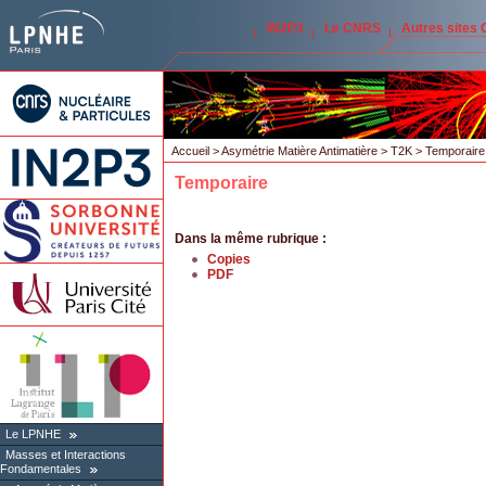
IN2P3
Le CNRS
Autres sites
Accueil
>
Asymétrie Matière Antimatière
>
T2K
> Temporaire
Temporaire
Dans la même rubrique :
Copies
PDF
Le LPNHE
Masses et Interactions
Fondamentales