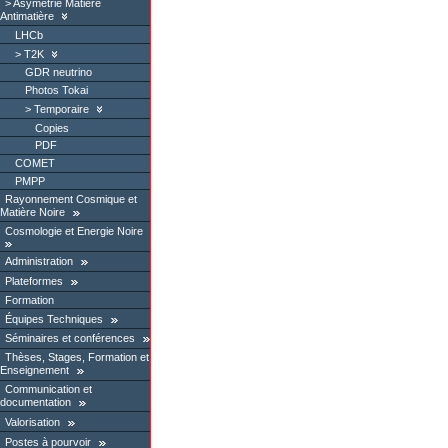
Asymétrie Matière
Antimatière
LHCb
T2K
GDR neutrino
Photos Tokai
Temporaire
Copies
PDF
COMET
PMPP
Rayonnement Cosmique et
Matière Noire
Cosmologie et Energie Noire
Administration
Plateformes
Formation
Équipes Techniques
Séminaires et conférences
Thèses, Stages, Formation et
Enseignement
Communication et
documentation
Valorisation
Postes à pourvoir