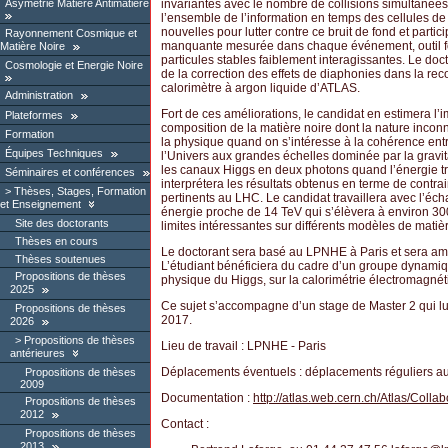
Asymétrie Matière Antimatière
invariantes avec le nombre de collisions simultanées. 
l’ensemble de l’information en temps des cellules d
nouvelles pour lutter contre ce bruit de fond et partic
Rayonnement Cosmique et
manquante mesurée dans chaque événement, outil f
Matière Noire
particules stables faiblement interagissantes. Le doct
Cosmologie et Energie Noire
de la correction des effets de diaphonies dans la rec
calorimètre à argon liquide d’ATLAS.
Administration
Fort de ces améliorations, le candidat en estimera l’
Plateformes
composition de la matière noire dont la nature inc
Formation
la physique quand on s’intéresse à la cohérence entr
Équipes Techniques
l’Univers aux grandes échelles dominée par la gravi
les canaux Higgs en deux photons quand l’énergie t
Séminaires et conférences
interprétera les résultats obtenus en terme de contra
Thèses, Stages, Formation
pertinents au LHC. Le candidat travaillera avec l’é
et Enseignement
énergie proche de 14 TeV qui s’élèvera à environ 300
Site des doctorants
limites intéressantes sur différents modèles de matiè
Thèses en cours
Le doctorant sera basé au LPNHE à Paris et sera am
Thèses soutenues
L’étudiant bénéficiera du cadre d’un groupe dynamiqu
Propositions de thèses
physique du Higgs, sur la calorimétrie électromagnéti
2025
Ce sujet s’accompagne d’un stage de Master 2 qui lui
Propositions de thèses
2017.
2026
Propositions de thèses
Lieu de travail : LPNHE - Paris
antérieures
Déplacements éventuels : déplacements réguliers 
Propositions de thèses
2009
Documentation :
http://atlas.web.cern.ch/Atlas/Collab
Propositions de thèses
2012
Contact :
Propositions de thèses
2013