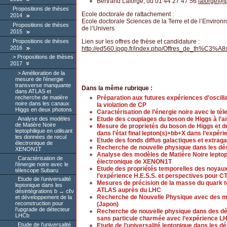
Bertrand Laforge, ou 01 44 27 47 56
laforge
@
l
Propositions de thèses
Ecole doctorale de rattachement :
2014
Ecole doctorale Sciences de la Terre et de l’Enviro
Propositions de thèses
de l’Univers
2015
Propositions de thèses
Lien sur les offres de thèse et candidature :
2016
http://ed560.ipgp.fr/index.php/Offres_de_th%C3%A8
Propositions de thèses
2017
Amélioration de la
mesure de l’énergie
transverse manquante
Dans la même rubrique :
dans ATLAS et
Préparation aux futures expériences d’oscilla
recherche de matière
noire dans les canaux
la violation de CP
Higgs en deux photons
Caractérisation de l’énergie noire avec le t
Analyse des modèles
Etude des couplages du boson de Higgs à l’ai
de Matière Noire
Mesure de proprietés du boson de Higgs et 
leptophilique en utilisant
dans l’état final lepton(s)+bb+X dans l’expé
les données de recul
Etude des fonds diffus galactiques et extrag
électronique de
Recherche de nouvelle physique dans les dés
XENON1T
Analyse des modèles de Matière Noire leptoph
Caractérisation de
électronique de XENON1T
l’énergie noire avec le
Etude des propriétés temporelles des noyaux 
télescope Subaru
l’expérience H.E.S.S. et perspectives pour C
Etude de l’universalité
Mesures de précision de la masse du quark t
leptonique dans les
ATLAS auprès du LHC
désintégrations b → cℓν
Recherche de Nouvelle Physique avec des 
et développement de la
reconstruction pour
(Japon)
l’upgrade de détecteur
Recherche de nouvelle physique dans des dé
LHCb
sans particule charmée avec l’expérience L
Etude de l’universalité
Etude de l’universalité leptonique dans les d