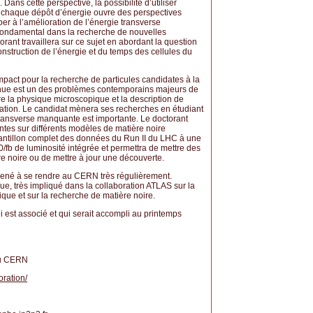
Dans cette perspective, la possibilité d’utiliser
e chaque dépôt d’énergie ouvre des perspectives
iper à l’amélioration de l’énergie transverse
ondamental dans la recherche de nouvelles
orant travaillera sur ce sujet en abordant la question
onstruction de l’énergie et du temps des cellules du
impact pour la recherche de particules candidates à la
onnue est un des problèmes contemporains majeurs de
e la physique microscopique et la description de
tation. Le candidat mènera ses recherches en étudiant
ransverse manquante est importante. Le doctorant
intes sur différents modèles de matière noire
chantillon complet des données du Run II du LHC à une
/fb de luminosité intégrée et permettra de mettre des
re noire ou de mettre à jour une découverte.
ené à se rendre au CERN très régulièrement.
e, très impliqué dans la collaboration ATLAS sur la
que et sur la recherche de matière noire.
 est associé et qui serait accompli au printemps
au CERN
oration/