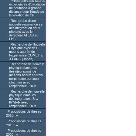
Préparation aux futures
expériences d’oscillation
de neutrinos à grande
distance pour l’étude de
la violation de CP
Recherche d’une
nouvelle résonance se
désintégrant en deux
photons avec le
détecteur ATLAS au
LHC
Recherche de Nouvelle
Physique avec des
muons auprès de
l’expérience COMET à
J-PARC (Japon)
Recherche de nouvelle
physique dans des
désintégrations de
mésons beaux en trois
corps sans particule
charmée avec
l’expérience LHCb
Recherche de nouvelle
physique dans les
désintégrations B →
K(*)ℓ+ℓ- avec
l’expérience LHCb
Propositions de thèses
2018
Propositions de thèses
2019
Propositions de thèses
2020