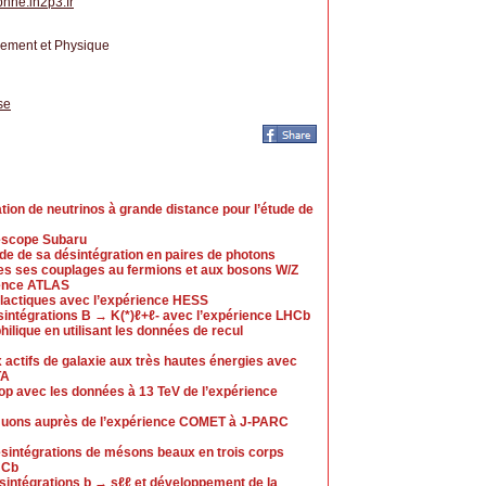
pnhe.in2p3.fr
nnement et Physique
se
tion de neutrinos à grande distance pour l’étude de
élescope Subaru
de de sa désintégration en paires de photons
des ses couplages au fermions et aux bosons W/Z
rience ATLAS
alactiques avec l’expérience HESS
intégrations B → K(*)ℓ+ℓ- avec l’expérience LHCb
ilique en utilisant les données de recul
actifs de galaxie aux très hautes énergies avec
TA
op avec les données à 13 TeV de l’expérience
muons auprès de l’expérience COMET à J-PARC
sintégrations de mésons beaux en trois corps
HCb
ésintégrations b → sℓℓ et développement de la