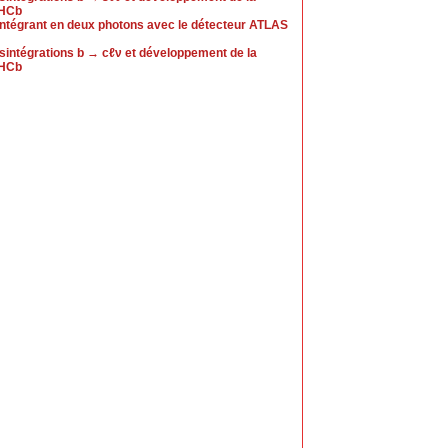
LHCb
ntégrant en deux photons avec le détecteur ATLAS
ésintégrations b → cℓν et développement de la
LHCb