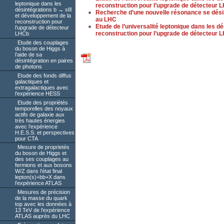
leptonique dans les
reconstruction pour l’upgrade de détecteur 
désintégrations b → sℓℓ
Recherche d’une nouvelle résonance se dési
et développement de la
au LHC
reconstruction pour
Etude de l’universalité leptonique dans les d
l’upgrade de détecteur
reconstruction pour l’upgrade de détecteur 
LHCb
Etude des couplages
du boson de Higgs à
l’aide de sa
désintégration en paires
de photons
Etude des fonds diffus
galactiques et
extragalactiques avec
l’expérience HESS
Etude des propriétés
temporelles des noyaux
actifs de galaxie aux
très hautes énergies
avec l’expérience
H.E.S.S. et perspectives
pour CTA
Mesure de proprietés
du boson de Higgs et
des ses couplages au
fermions et aux bosons
W/Z dans l’état final
lepton(s)+bb+X dans
l’expérience ATLAS
Mesures de précision
de la masse du quark
top avec les données à
13 TeV de l’expérience
ATLAS auprès du LHC