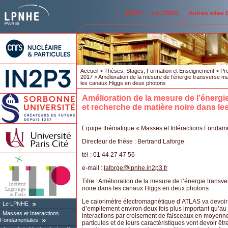
IN2P3
Le CNRS
Autres sites
Accueil
>
Thèses, Stages, Formation et Enseignement
>
Pro
2017
> Amélioration de la mesure de l’énergie transverse 
les canaux Higgs en deux photons
Amélioration de la mesure de l’éner
et recherche de matière noire dans l
Equipe thématique « Masses et Intéractions Fondamen
Directeur de thèse : Bertrand Laforge
tél : 01 44 27 47 56
e-mail :
laforge
@
lpnhe.in2p3.fr
Titre : Amélioration de la mesure de l’énergie tran
noire dans les canaux Higgs en deux photons
Le calorimètre électromagnétique d’ATLAS va devoir 
Le LPNHE
d’empilement environ deux fois plus important qu’au c
Masses et Interactions
interactions par croisement de faisceaux en moyenne
Fondamentales
particules et de leurs caractéristiques vont devoir 