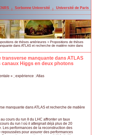
 CNRS
Sorbonne Université
Université de Paris
positions de thèses antérieures
>
Propositions de thèses
manquante dans ATLAS et recherche de matière noire dans
gie transverse manquante dans ATLAS
es canaux Higgs en deux photons
tale » ; expérience : Atlas
sverse manquante dans ATLAS et recherche de matière
au cours du run II du LHC affronter un taux
ours du run I où il atteignait déjà plus de 20
. Les performances de la reconstruction des
être repoussées pour assurer des performances