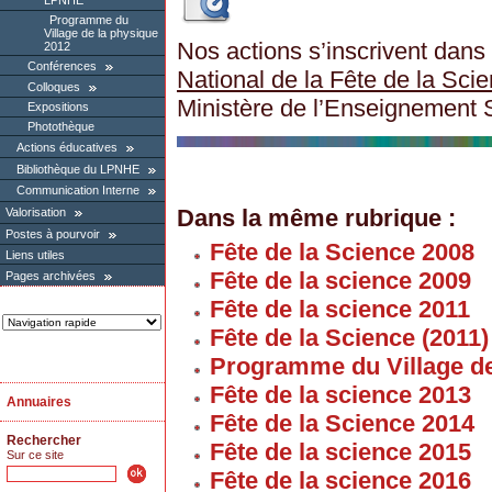
LPNHE
Programme du
Village de la physique
Nos actions s’inscrivent dans
2012
Conférences
National de la Fête de la Sci
Colloques
Ministère de l’Enseignement 
Expositions
Photothèque
Actions éducatives
Bibliothèque du LPNHE
Communication Interne
Dans la même rubrique :
Valorisation
Postes à pourvoir
Fête de la Science 2008
Liens utiles
Fête de la science 2009
Pages archivées
Fête de la science 2011
Fête de la Science (2011)
Programme du Village de
Fête de la science 2013
Annuaires
Fête de la Science 2014
Rechercher
Fête de la science 2015
Sur ce site
Fête de la science 2016