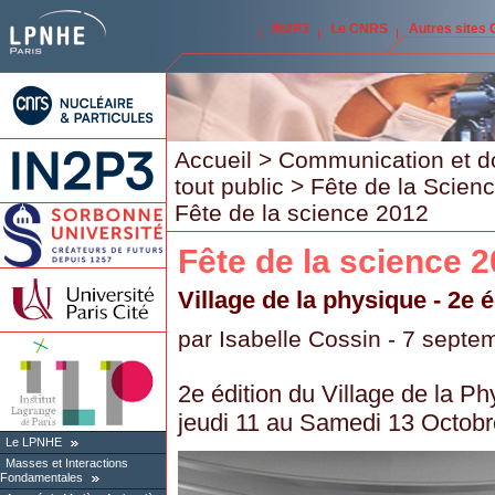
IN2P3
Le CNRS
Autres sites
Accueil
>
Communication et d
tout public
>
Fête de la Scien
Fête de la science 2012
Fête de la science 
Village de la physique - 2e é
par
Isabelle Cossin
- 7 septe
2e édition du Village de la Ph
jeudi 11 au Samedi 13 Octob
Le LPNHE
Masses et Interactions
Fondamentales