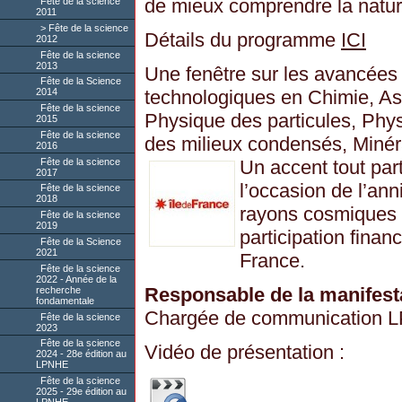
de mieux comprendre la natu
Fête de la science
2011
Fête de la science
Détails du programme
ICI
2012
Fête de la science
2013
Une fenêtre sur les avancées 
Fête de la Science
technologiques en Chimie, As
2014
Fête de la science
Physique des particules, Phy
2015
Fête de la science
des milieux condensés, Miné
2016
Fête de la science
Un accent tout part
2017
l’occasion de l’an
Fête de la science
2018
rayons cosmiques i
Fête de la science
2019
participation finan
Fête de la Science
2021
France.
Fête de la science
2022 - Année de la
Responsable de la manifest
recherche
fondamentale
Chargée de communication 
Fête de la science
2023
Fête de la science
Vidéo de présentation :
2024 - 28e édition au
LPNHE
Fête de la science
2025 - 29e édition au