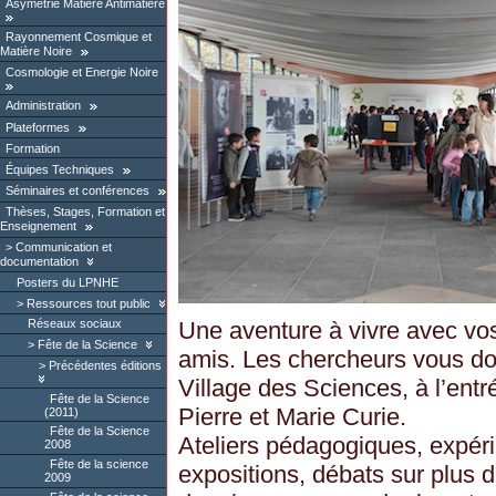
Asymétrie Matière Antimatière
Rayonnement Cosmique et
Matière Noire
Cosmologie et Energie Noire
Administration
Plateformes
Formation
Équipes Techniques
Séminaires et conférences
Thèses, Stages, Formation et
Enseignement
Communication et
documentation
Posters du LPNHE
Ressources tout public
Une aventure à vivre avec vos
Réseaux sociaux
Fête de la Science
amis. Les chercheurs vous do
Précédentes éditions
Village des Sciences, à l’entré
Fête de la Science
Pierre et Marie Curie.
(2011)
Fête de la Science
Ateliers pédagogiques, expér
2008
Fête de la science
expositions, débats sur plus
2009