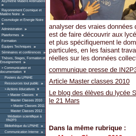
Asymétrie Matière Antimatière
Rayonnement Cosmique et
Matière Noire
Cosmologie et Energie Noire
analyser des vraies données 
Administration
est de faire découvrir aux lyc
Plateformes
et plus spécifiquement le do
Formation
Équipes Techniques
particules, en les faisant trav
Séminaires et conférences
réelles sur les données colle
Thèses, Stages, Formation et
Enseignement
Communication et
communique presse de IN2P
documentation
Posters du LPNHE
Article Master classes 2010
Ressources tout public
Actions éducatives
Le blog des élèves du lycée 
Master Classes
le 21 Mars
Master Classes 2010
Master Classes 2011
Master Classes 2012
Médiation scientifique à
l’IN2P3
Bibliothèque du LPNHE
Dans la même rubrique :
Communication Interne