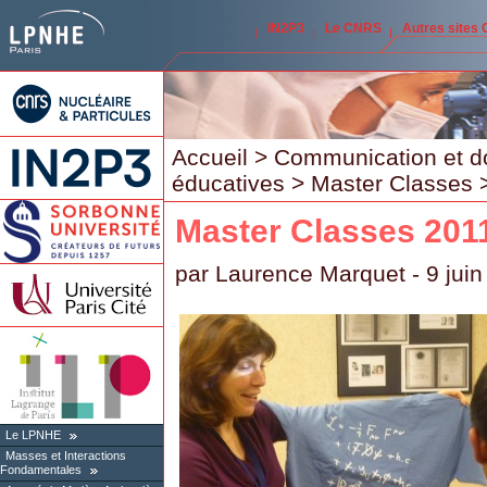
IN2P3
Le CNRS
Autres sites
Accueil
>
Communication et d
éducatives
>
Master Classes
Master Classes 201
par
Laurence Marquet
- 9 jui
Le LPNHE
Masses et Interactions
Fondamentales