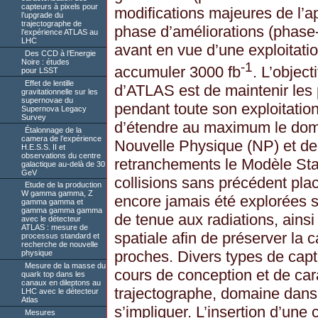
capteurs à pixels pour
modifications majeures de l’
l’upgrade du
trajectographe de
phase d’améliorations (phase
l’expérience ATLAS au
LHC
avant en vue d’une exploitatio
Des CCD à l’Energie
Noire : études
-1
accumuler 3000 fb
. L’objec
pour LSST
Effet de lentille
d’ATLAS est de maintenir les
gravitationnelle sur les
supernovae du
pendant toute son exploitatio
Supernova Legacy
Survey
d’étendre au maximum le dom
Étalonnage de la
camera de l’expérience
Nouvelle Physique (NP) et d
H.E.S.S. II et
observations du centre
retranchements le Modèle Sta
galactique au-delà de 30
GeV
collisions sans précédent plac
Etude de la production
W gamma gamma, Z
encore jamais été explorées s
gamma gamma et
gamma gamma gamma
de tenue aux radiations, ainsi
avec le détecteur
ATLAS : mesure de
spatiale afin de préserver la c
processus standard et
recherche de nouvelle
proches. Divers types de capt
physique
Mesure de la masse du
cours de conception et de cara
quark top dans les
canaux en dileptons au
trajectographe, domaine dans
LHC avec le détecteur
Atlas
s’impliquer. L’insertion d’une
Mesures