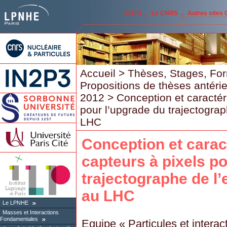
IN2P3
Le CNRS
Autres sites
Accueil
>
Thèses, Stages, Fo
Propositions de thèses antéri
2012
> Conception et caractér
pour l’upgrade du trajectogra
LHC
Conception et carac
capteurs à pixels p
trajectographe de l
au LHC
Le LPNHE
Masses et Interactions
Fondamentales
Equipe « Particules et interact