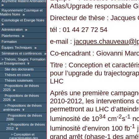
Asymétrie Matière Antimatière
Atlas/Upgrade responsable Gi
Rayonnement Cosmique et
Matière Noire
Directeur de thèse : Jacque
Cosmologie et Energie Noire
tél : 01 44 27 72 54
Administration
Plateformes
e-mail :
jacques.chauveau
@
l
Formation
Équipes Techniques
Co-encadrant : Giovanni Marc
Séminaires et conférences
Thèses, Stages, Formation
Titre : Conception et caractér
et Enseignement
Site des doctorants
pour l’upgrade du trajectogr
Thèses en cours
LHC
Thèses soutenues
Propositions de thèses
2025
Après une première campagne
Propositions de thèses
2010-2012, les interventions q
2026
Propositions de thèses
permettront au LHC d’atteindr
antérieures
34
-2
-1
Propositions de thèses
luminosité de 10
cm
s
no
2009
Propositions de thèses
-1
luminosité d’environ 100 fb
j
2012
Conception et
grand arrêt (phase-1 des amél
caractérisation des