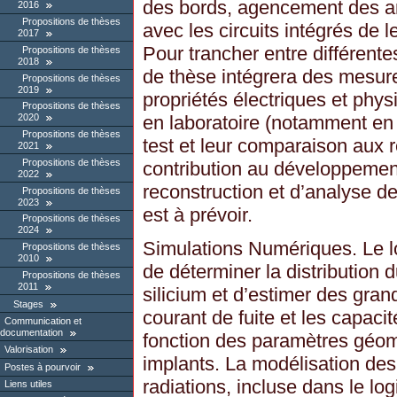
des bords, agencement des a
2016
Propositions de thèses
avec les circuits intégrés de l
2017
Pour trancher entre différente
Propositions de thèses
2018
de thèse intégrera des mesure
Propositions de thèses
2019
propriétés électriques et phy
Propositions de thèses
2020
en laboratoire (notamment en 
Propositions de thèses
test et leur comparaison aux 
2021
Propositions de thèses
contribution au développement
2022
reconstruction et d’analyse d
Propositions de thèses
2023
est à prévoir.
Propositions de thèses
2024
Simulations Numériques. Le l
Propositions de thèses
2010
de déterminer la distribution 
Propositions de thèses
2011
silicium et d’estimer des gra
Stages
courant de fuite et les capaci
Communication et
documentation
fonction des paramètres géom
Valorisation
implants. La modélisation d
Postes à pourvoir
radiations, incluse dans le logi
Liens utiles