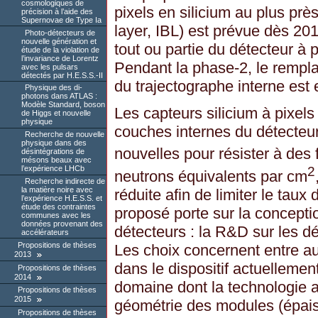
cosmologiques de
pixels en silicium au plus prè
précision à l’aide des
Supernovae de Type Ia
layer, IBL) est prévue dès 201
Photo-détecteurs de
nouvelle génération et
tout ou partie du détecteur à 
étude de la violation de
l’invariance de Lorentz
Pendant la phase-2, le remp
avec les pulsars
détectés par H.E.S.S.-II
du trajectographe interne est
Physique des di-
photons dans ATLAS :
Modèle Standard, boson
Les capteurs silicium à pixels
de Higgs et nouvelle
physique
couches internes du détecteur
Recherche de nouvelle
physique dans des
nouvelles pour résister à des 
désintégrations de
mésons beaux avec
2
l’expérience LHCb
neutrons équivalents par cm
Recherche indirecte de
la matière noire avec
réduite afin de limiter le taux
l’expérience H.E.S.S. et
étude des contraintes
proposé porte sur la conceptio
communes avec les
données provenant des
détecteurs : la R&D sur les dé
accélérateurs
Propositions de thèses
Les choix concernent entre a
2013
dans le dispositif actuelleme
Propositions de thèses
2014
domaine dont la technologie 
Propositions de thèses
2015
géométrie des modules (épaiss
Propositions de thèses