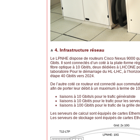
4. Infrastructure réseau
Le LPNHE dispose de routeurs Cisco Nexus 9000 qui d
Gbits. Il sont connectés d’un coté à la plate-forme 
fibre optique à 10 Gbit/s, deux dédiées à LHCONE pour
laboratoire Pour le démarrage du HL-LHC, à l’horizon
étape 40 Gbit/s vers 2024.
De l’autre coté ce routeur est connecté aux commut
afin de porter leur débit à un maximum à terme de 100
liaisons à 10 Gbits/s pour le trafic généraliste
liaisons à 10 Gbit/s pour le trafic pour les ser
liaisons à 100 Gbit/s pour le trafic de la grille d
Les serveurs de calcul sont équipés de cartes Ethern
Les serveurs de stockage sont équipés de cartes Ethe