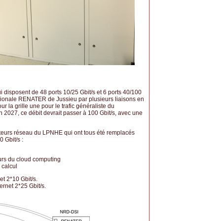
isposent de 48 ports 10/25 Gbit/s et 6 ports 40/100
régionale RENATER de Jussieu par plusieurs liaisons en
 la grille une pour le trafic généraliste du
 2027, ce débit devrait passer à 100 Gbit/s, avec une
ateurs réseau du LPNHE qui ont tous été remplacés
 Gbit/s :
veurs du cloud computing
e calcul
et 2*10 Gbit/s.
rnet 2*25 Gbit/s.