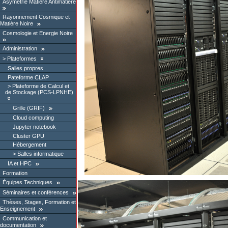
Asymétrie Matière Antimatière
Rayonnement Cosmique et
Matière Noire
Cosmologie et Energie Noire
Administration
Plateformes
Salles propres
Pateforme CLAP
Plateforme de Calcul et
de Stockage (PCS-LPNHE)
Grille (GRIF)
Cloud computing
Jupyter notebook
Cluster GPU
Hébergement
Salles informatique
IA et HPC
Formation
Équipes Techniques
Séminaires et conférences
Thèses, Stages, Formation et
Enseignement
Communication et
documentation