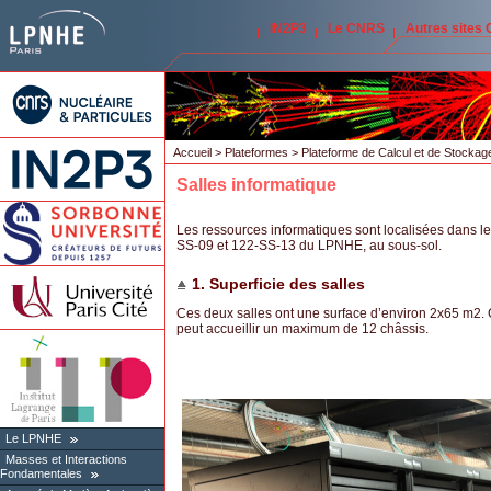
IN2P3
Le CNRS
Autres sites
Accueil
>
Plateformes
>
Plateforme de Calcul et de Stock
Salles informatique
Les ressources informatiques sont localisées dans le
SS-09 et 122-SS-13 du LPNHE, au sous-sol.
1. Superficie des salles
Ces deux salles ont une surface d’environ 2x65 m2.
peut accueillir un maximum de 12 châssis.
Le LPNHE
Masses et Interactions
Fondamentales