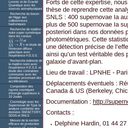
Forts de cette expertise, nou
Lorentz et de Gravité
Quantique avec les
thèse de reprendre cette anal
sources astrophysiques
Recherche du boson
SNLS : 400 supernovae Ia aux
de Higgs aux
collisionneurs
plus de 500 supernovae Ia sup
hadroniques
Recherche de matière
posteriori dans nos données p
noire super-symétrique
dans les canaux
~
photométriques. Cette statist
~
~
→
χ
χ
l
l
et
χ
~
χ
~
→
l
~
l
~
~
→
χ
χ
X
γ
et étude de
une détection précise de l’effet
χ
~
χ
~
→
X
γ
l’émission diffuse
galactique avec
ainsi qu’un test véritable des
l’expérience H.E.S.S.
galaxie d’avant-plan.
Recherche indirecte de
la matière noire avec
l’expérience H.E.S.S. et
Lieu de travail : LPNHE - Pari
étude des contraintes
communes avec les
données provenant des
accélérateurs
Déplacements éventuels : Réu
Composition des
Canada & US (Berkeley, Chic
rayons cosmiques
d’énergie supérieure à
10 Joules
Documentation :
http://supern
Cosmologie avec les
Supernovae de Type Ia :
analyse combinée des
Contacts :
données SNFACTORY,
SDSS et SNLS
Mesure de la section
Delphine Hardin, 01 44 27
efficace de production
¯