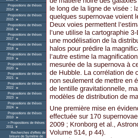
de matière noire des galaxies
Propositions de thèses
le long de la ligne de visée : 
2014
quelques supernovae voient le
Propositions de thèses
2015
Deux voies permettent l’estima
Propositions de thèses
2016
l’une utilise la cartographie 3
Propositions de thèses
une modélisation de la distrib
2017
Propositions de thèses
halos pour prédire la magnific
2018
Propositions de thèses
l’autre estime la magnificatio
2019
mesurée de la supernova à ce
Propositions de thèses
2020
de Hubble. La corrélation de
Propositions de thèses
2021
non seulement de mettre en év
Propositions de thèses
de lentille gravitationnelle, m
2022
Propositions de thèses
modèles de distribution de ma
2023
Propositions de thèses
Une première mise en évidence
2024
Propositions de thèses
effectuée sur 170 supernovae 
2010
2009 ; Kronborg et al., Astro
Propositions de thèses
2011
Volume 514, p 44).
Recherches d’effets de
brisure de Symétrie de