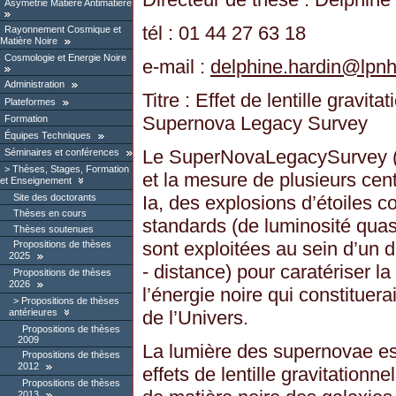
Asymétrie Matière Antimatière
tél : 01 44 27 63 18
Rayonnement Cosmique et
Matière Noire
Cosmologie et Energie Noire
e-mail :
delphine.hardin
@
lpnh
Administration
Titre : Effet de lentille gravit
Plateformes
Supernova Legacy Survey
Formation
Équipes Techniques
Le SuperNovaLegacySurvey (S
Séminaires et conférences
Thèses, Stages, Formation
et la mesure de plusieurs ce
et Enseignement
Site des doctorants
Ia, des explosions d’étoiles
Thèses en cours
standards (de luminosité quasi
Thèses soutenues
sont exploitées au sein d’un 
Propositions de thèses
2025
- distance) pour caratériser la
Propositions de thèses
2026
l’énergie noire qui constituer
Propositions de thèses
antérieures
de l’Univers.
Propositions de thèses
2009
La lumière des supernovae est
Propositions de thèses
2012
effets de lentille gravitationn
Propositions de thèses
2013