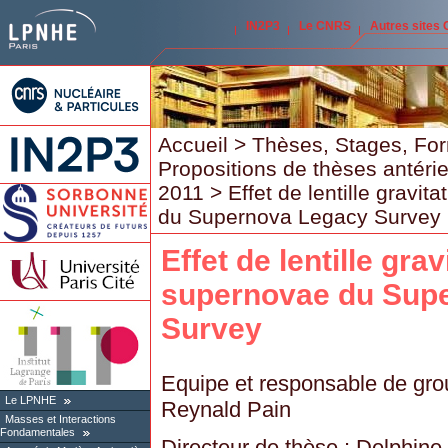
IN2P3
Le CNRS
Autres sites
Accueil
>
Thèses, Stages, Fo
Propositions de thèses antéri
2011
> Effet de lentille gravit
du Supernova Legacy Survey
Effet de lentille grav
supernovae du Sup
Survey
Equipe et responsable de gro
Le LPNHE
Reynald Pain
Masses et Interactions
Fondamentales
Directeur de thèse : Delphine