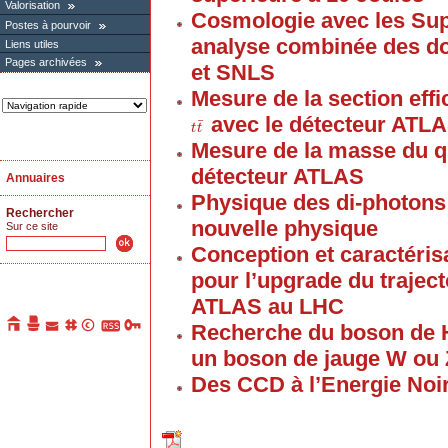
Valorisation
Cosmologie avec les Sup
Postes à pourvoir
analyse combinée des 
Liens utiles
Pages archivées
et SNLS
Mesure de la section eff
avec le détecteur ATL
¯
t
t
t
¯
t
Mesure de la masse du q
détecteur ATLAS
Annuaires
Physique des di-photons
Rechercher
nouvelle physique
Sur ce site
Conception et caractéris
pour l’upgrade du trajec
ATLAS au LHC
Recherche du boson de H
un boson de jauge W ou 
Des CCD à l’Energie Noi