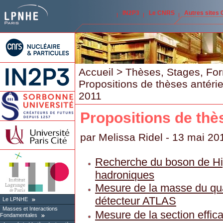
IN2P3
Le CNRS
Autres sites
Accueil
>
Thèses, Stages, Fo
Propositions de thèses antéri
2011
Propositions de thè
par
Melissa Ridel
- 13 mai 20
Recherche du boson de Hig
hadroniques
Mesure de la masse du qu
détecteur ATLAS
Le LPNHE
Masses et Interactions
Mesure de la section effic
Fondamentales