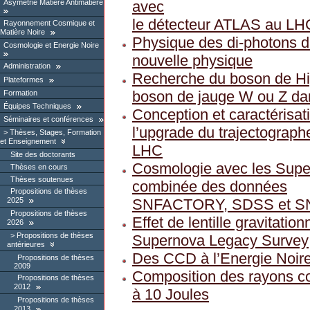
Asymétrie Matière Antimatière
avec
le détecteur ATLAS au LH
Rayonnement Cosmique et
Matière Noire
Physique des di-photons d
Cosmologie et Energie Noire
nouvelle physique
Administration
Recherche du boson de Hig
Plateformes
boson de jauge W ou Z da
Formation
Équipes Techniques
Conception et caractérisat
Séminaires et conférences
l’upgrade du trajectograp
Thèses, Stages, Formation
et Enseignement
LHC
Site des doctorants
Cosmologie avec les Super
Thèses en cours
Thèses soutenues
combinée des données
Propositions de thèses
SNFACTORY, SDSS et S
2025
Propositions de thèses
Effet de lentille gravitatio
2026
Propositions de thèses
Supernova Legacy Survey
antérieures
Des CCD à l’Energie Noir
Propositions de thèses
2009
Composition des rayons c
Propositions de thèses
2012
à 10 Joules
Propositions de thèses
2013