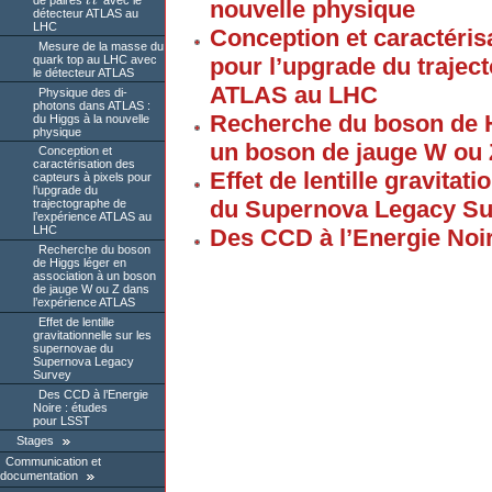
de paires
t
t
avec le
t
t
¯
nouvelle physique
détecteur ATLAS au
LHC
Conception et caractéris
Mesure de la masse du
quark top au LHC avec
pour l’upgrade du trajec
le détecteur ATLAS
ATLAS au LHC
Physique des di-
photons dans ATLAS :
Recherche du boson de H
du Higgs à la nouvelle
physique
un boson de jauge W ou 
Conception et
caractérisation des
Effet de lentille gravitat
capteurs à pixels pour
l’upgrade du
du Supernova Legacy Su
trajectographe de
l’expérience ATLAS au
LHC
Des CCD à l’Energie Noi
Recherche du boson
de Higgs léger en
association à un boson
de jauge W ou Z dans
l’expérience ATLAS
Effet de lentille
gravitationnelle sur les
supernovae du
Supernova Legacy
Survey
Des CCD à l’Energie
Noire : études
pour LSST
Stages
Communication et
documentation