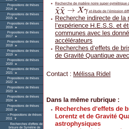
Recherche de matière noire super-symétrique
~
~
Propositions de thèses
→
χ
χ
X
γ
2014
et étude de l’émission dif
χ
~
χ
~
→
X
γ
Propositions de thèses
Recherche indirecte de la 
2015
Propositions de thèses
l’expérience H.E.S.S. et é
2016
communes avec les donné
Propositions de thèses
2017
accélérateurs
Propositions de thèses
2018
Recherches d’effets de bri
Propositions de thèses
de Gravité Quantique avec
2019
Propositions de thèses
2020
Propositions de thèses
Contact :
Mélissa Ridel
2021
Propositions de thèses
2022
Propositions de thèses
2023
Propositions de thèses
Dans la même rubrique :
2024
Propositions de thèses
Recherches d’effets de b
2010
Lorentz et de Gravité Qu
Propositions de thèses
2011
astrophysiques
Recherches d’effets de
brisure de Symétrie de