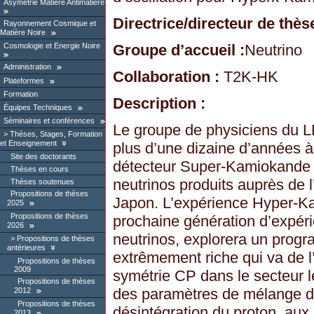
Asymétrie Matière Antimatière
Directrice/directeur de thèse
Rayonnement Cosmique et
Matière Noire
Cosmologie et Energie Noire
Groupe d’accueil :
Neutrino
Administration
Collaboration :
T2K-HK
Plateformes
Formation
Description :
Équipes Techniques
Séminaires et conférences
Le groupe de physiciens du 
Thèses, Stages, Formation
et Enseignement
plus d’une dizaine d’années à 
Site des doctorants
détecteur Super-Kamiokande p
Thèses en cours
neutrinos produits auprès de 
Thèses soutenues
Propositions de thèses
Japon. L’expérience Hyper-Ka
2025
Propositions de thèses
prochaine génération d’expér
2026
neutrinos, explorera un prog
Propositions de thèses
antérieures
extrêmement riche qui va de l’
Propositions de thèses
2009
symétrie CP dans le secteur l
Propositions de thèses
des paramètres de mélange de
2012
Propositions de thèses
désintégration du proton, aux
2013