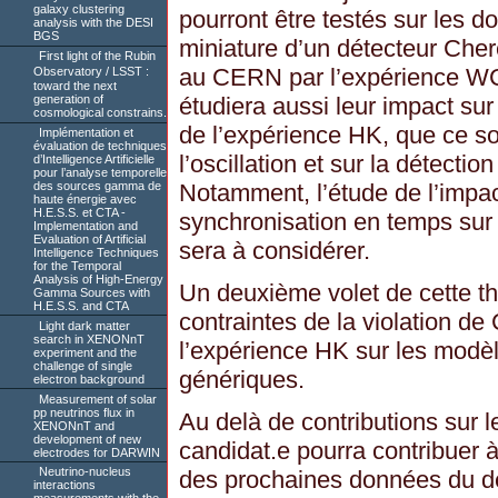
galaxy clustering
pourront être testés sur les 
analysis with the DESI
BGS
miniature d’un détecteur Cher
First light of the Rubin
au CERN par l’expérience WC
Observatory / LSST :
toward the next
étudiera aussi leur impact su
generation of
cosmological constrains.
de l’expérience HK, que ce so
Implémentation et
évaluation de techniques
l’oscillation et sur la détecti
d’Intelligence Artificielle
pour l’analyse temporelle
des sources gamma de
Notamment, l’étude de l’impa
haute énergie avec
H.E.S.S. et CTA -
synchronisation en temps sur
Implementation and
Evaluation of Artificial
sera à considérer.
Intelligence Techniques
for the Temporal
Analysis of High-Energy
Un deuxième volet de cette th
Gamma Sources with
H.E.S.S. and CTA
contraintes de la violation de
Light dark matter
search in XENONnT
l’expérience HK sur les modè
experiment and the
challenge of single
génériques.
electron background
Measurement of solar
pp neutrinos flux in
Au delà de contributions sur l
XENONnT and
development of new
candidat.e pourra contribuer à 
electrodes for DARWIN
Neutrino-nucleus
des prochaines données du dé
interactions