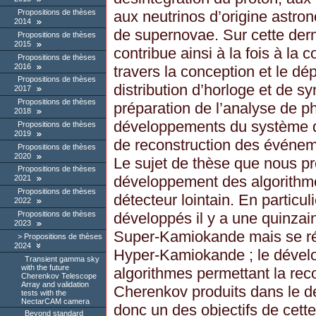
aux neutrinos d’origine astron
Propositions de thèses
2014
de supernovae. Sur cette dern
Propositions de thèses
2015
contribue ainsi à la fois à la 
Propositions de thèses
2016
travers la conception et le d
Propositions de thèses
distribution d’horloge et de s
2017
Propositions de thèses
préparation de l’analyse de p
2018
développements du système d
Propositions de thèses
2019
de reconstruction des événem
Propositions de thèses
2020
Le sujet de thèse que nous pr
Propositions de thèses
développement des algorithme
2021
Propositions de thèses
détecteur lointain. En particul
2022
développés il y a une quinzai
Propositions de thèses
2023
Super-Kamiokande mais se ré
Propositions de thèses
2024
Hyper-Kamiokande ; le déve
Transient gamma sky
with the future
algorithmes permettant la re
Cherenkov Telescope
Array and validation
Cherenkov produits dans le dé
tests with the
NectarCAM camera
donc un des objectifs de cett
Beyond standard