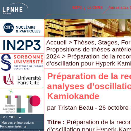
IN2P3
Le CNRS
Autres sites
Accueil
>
Thèses, Stages, Fo
Propositions de thèses antéri
2024
> Préparation de la reco
d’oscillation pour Hyperk-Ka
Préparation de la re
analyses d’oscillat
Kamiokande
par
Tristan Beau
- 26 octobre
Le LPNHE
Titre :
Préparation de la recon
Masses et Interactions
Fondamentales
d’oscillation pour Hyperk-Ka