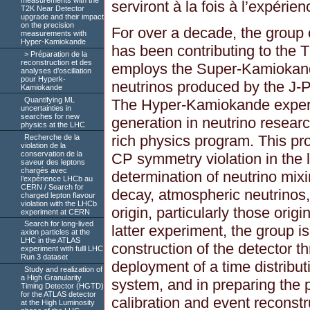
measurements with the
serviront à la fois à l’expéri
T2K Near Detector
upgrade and their impact
on the precision
For over a decade, the group 
measurements with
Hyper-Kamiokande
has been contributing to the 
Préparation de la
reconstruction et des
employs the Super-Kamiokande
analyses d’oscillation
pour Hyperk-
neutrinos produced by the J-
Kamiokande
Quantifying ML
The Hyper-Kamiokande experi
uncertainties in
searches for new
generation in neutrino researc
physics at the LHC
rich physics program. This p
Recherche de la
violation de la
conservation de la
CP symmetry violation in the 
saveur des leptons
chargés avec
determination of neutrino mix
l’expérience LHCb au
CERN / Search for
decay, atmospheric neutrinos,
charged lepton flavour
violation with the LHCb
origin, particularly those orig
experiment at CERN
Search for long-lived
latter experiment, the group is
axion particles at the
LHC in the ATLAS
construction of the detector 
experiment with fulll LHC
Run 3 dataset
deployment of a time distribu
Study and realization of
a High Granularity
system, and in preparing the 
Timing Detector (HGTD)
for the ATLAS detector
calibration and event reconst
at the High Luminosity