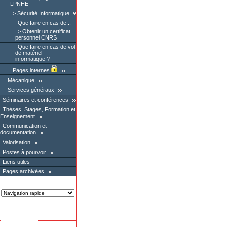
LPNHE
Sécurité Informatique
Que faire en cas de...
Obtenir un certificat
personnel CNRS
Que faire en cas de vol
de matériel
informatique ?
Pages internes
Mécanique
Services généraux
Séminaires et conférences
Thèses, Stages, Formation et
Enseignement
Communication et
documentation
Valorisation
Postes à pourvoir
Liens utiles
Pages archivées