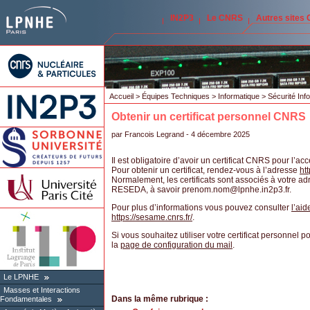
IN2P3
Le CNRS
Autres sites
Accueil
>
Équipes Techniques
>
Informatique
>
Sécurité Inf
Obtenir un certificat personnel CNRS
par
Francois Legrand
- 4 décembre 2025
Il est obligatoire d’avoir un certificat CNRS pour l’ac
Pour obtenir un certificat, rendez-vous à l’adresse
htt
Normalement, les certificats sont associés à votre ad
RESEDA, à savoir prenom.nom
@
lpnhe.in2p3.fr.
Pour plus d’informations vous pouvez consulter
l’aid
https://sesame.cnrs.fr/
.
Si vous souhaitez utiliser votre certificat personnel 
la
page de configuration du mail
.
Le LPNHE
Masses et Interactions
Dans la même rubrique :
Fondamentales