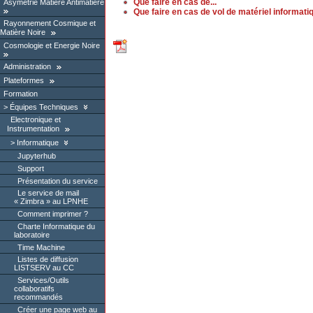
Que faire en cas de...
Asymétrie Matière Antimatière
Que faire en cas de vol de matériel informati
Rayonnement Cosmique et
Matière Noire
Cosmologie et Energie Noire
Administration
Plateformes
Formation
Équipes Techniques
Electronique et
Instrumentation
Informatique
Jupyterhub
Support
Présentation du service
Le service de mail
« Zimbra » au LPNHE
Comment imprimer ?
Charte Informatique du
laboratoire
Time Machine
Listes de diffusion
LISTSERV au CC
Services/Outils
collaboratifs
recommandés
Créer une page web au