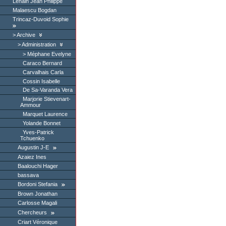
Lenain Jean Philippe
Malaescu Bogdan
Trincaz-Duvoid Sophie
Archive
Administration
Méphane Evelyne
Caraco Bernard
Carvalhais Carla
Cossin Isabelle
De Sa-Varanda Vera
Marjorie Stievenart-
Ammour
Marquet Laurence
Yolande Bonnet
Yves-Patrick
Tchuenko
Augustin J-E
Azaiez Ines
Baalouchi Hager
bassava
Bordoni Stefania
Brown Jonathan
Carlosse Magali
Chercheurs
Criart Véronique