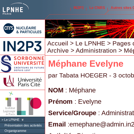
IN2P3
Le CNRS
Autres sites
Accueil
>
Le LPNHE
>
Pages 
Archive
>
Administration
> Mép
Méphane Evelyne
par
Tabata HOEGER
- 3 octo
NOM
: Méphane
Prénom
: Evelyne
Service/Groupe
: Administrat
Le LPNHE
Email
:emephane
@
admin.in2
Présentation des activités
Organigramme