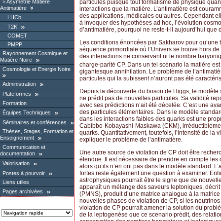
Asymétrie Matière
particules puisque tout formalisme de physique quant
Antimatière
interactions que la matière. L’antimatière est couramm
des applications, médicales ou autres. Cependant ell
LHCb
à invoquer des hypothèses ad hoc, l’évolution cos
T2K
d’antimatière, pourquoi ne reste-t-il aujourd’hui que 
COMET
Les conditions énoncées par Sakharov pour qu’une te
PMPP
séquence primordiale où l’Univers se trouve hors de
Rayonnement Cosmique et
des interactions ne conservant ni le nombre baryoniq
Matière Noire
charge-parité CP. Dans un tel scénario la matière est
Cosmologie et Energie Noire
gigantesque annihilation. Le problème de l’antimatière
particules qui la subissent n’auront pas été caractéri
Administration
Depuis la découverte du boson de Higgs, le modèle st
Plateformes
ne prédit pas de nouvelles particules. Sa validité rep
Formation
avec ses prédictions n’ait été décelée. C’est une a
des particules élémentaires. Dans le modèle standar
Équipes Techniques
dans les interactions faibles des quarks est une pro
Séminaires et conférences
Cabibbo-Kobayashi-Maskawa (CKM), irréductiblement 
Thèses, Stages, Formation et
quarks. Quantitativement, toutefois, l’intensité de la
Enseignement
expliquer le problème de l’antimatière.
Communication et
Une autre source de violation de CP doit être recherc
documentation
étendue. Il est nécessaire de prendre en compte les 
Valorisation
alors qu’ils n’en ont pas dans le modèle standard. L
fortes reste également une question à examiner. Enfi
Postes à pourvoir
astrophysiques pourrait être le signe que de nouvelle
Liens utiles
apparaît un mélange des saveurs leptoniques, décri
Pages archivées
(PMNS), produit d’une matrice analogue à la matric
nouvelles phases de violation de CP, si les neutrino
violation de CP pourrait amener la solution du probl
de la leptogenèse que ce scenario prédit, des relation