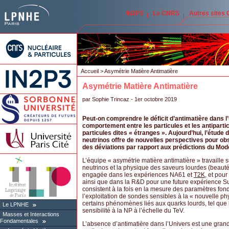
IN2P3
Le CNRS
Autres sites
Accueil
> Asymétrie Matière Antimatière
Asymétrie Matière Antimatière
par
Sophie Trincaz
- 1er octobre 2019
Peut-on comprendre le déficit d’antimatière dans l’u
comportement entre les particules et les antiparti
particules dites « étranges ». Aujourd’hui, l’étude 
neutrinos offre de nouvelles perspectives pour o
des déviations par rapport aux prédictions du Mod
L’équipe « asymétrie matière antimatière » travaille
neutrinos et la physique des saveurs lourdes (beauté
engagée dans les expériences NA61 et
T2K
, et pou
ainsi que dans la R&D pour une future expérience Su
consistent à la fois en la mesure des paramètres f
l’exploitation de sondes sensibles à la « nouvelle phy
certains phénomènes liés aux quarks lourds, tel que l
Le LPNHE
sensibilité à la NP à l’échelle du TeV.
Masses et Interactions
Fondamentales
L’absence d’antimatière dans l’Univers est une gran