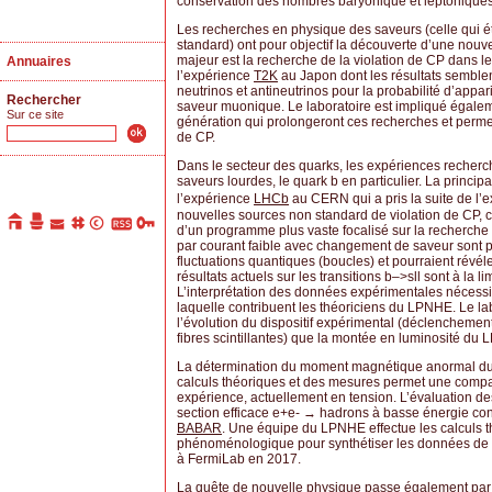
conservation des nombres baryonique et leptoniques (
Les recherches en physique des saveurs (celle qui é
standard) ont pour objectif la découverte d’une nou
majeur est la recherche de la violation de CP dans l
Annuaires
l’expérience
T2K
au Japon dont les résultats semblent
neutrinos et antineutrinos pour la probabilité d’appa
Rechercher
saveur muonique. Le laboratoire est impliqué égalem
Sur ce site
génération qui prolongeront ces recherches et permett
de CP.
Dans le secteur des quarks, les expériences recherc
saveurs lourdes, le quark b en particulier. La princ
l’expérience
LHCb
au CERN qui a pris la suite de l’
nouvelles sources non standard de violation de CP, co
d’un programme plus vaste focalisé sur la recherche 
par courant faible avec changement de saveur sont par
fluctuations quantiques (boucles) et pourraient révéle
résultats actuels sur les transitions b–>sll sont à la l
L’interprétation des données expérimentales nécess
laquelle contribuent les théoriciens du LPNHE. Le l
l’évolution du dispositif expérimental (déclenchemen
fibres scintillantes) que la montée en luminosité du
La détermination du moment magnétique anormal du m
calculs théoriques et des mesures permet une compar
expérience, actuellement en tension. L’évaluation d
section efficace e+e- → hadrons à basse énergie co
BABAR
. Une équipe du LPNHE effectue les calculs
phénoménologique pour synthétiser les données de 
à FermiLab en 2017.
La quête de nouvelle physique passe également par la