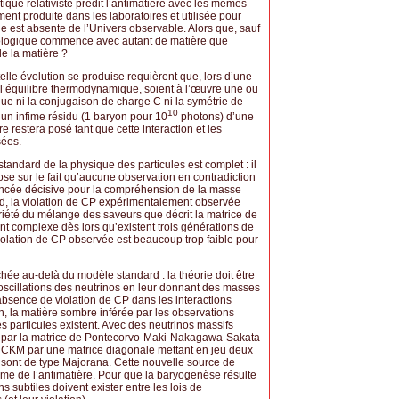
ique relativiste prédit l’antimatière avec les mêmes
ent produite dans les laboratoires et utilisée pour
e est absente de l’Univers observable. Alors que, sauf
mologique commence avec autant de matière que
de la matière ?
lle évolution se produise requièrent que, lors d’une
 l’équilibre thermodynamique, soient à l’œuvre une ou
ue ni la conjugaison de charge C ni la symétrie de
10
 un infime résidu (1 baryon pour 10
photons) d’une
 restera posé tant que cette interaction et les
sées.
andard de la physique des particules est complet : il
ose sur le fait qu’aucune observation en contradiction
vancée décisive pour la compréhension de la masse
d, la violation de CP expérimentalement observée
priété du mélange des saveurs que décrit la matrice de
complexe dès lors qu’existent trois générations de
 violation de CP observée est beaucoup trop faible pour
hée au-delà du modèle standard : la théorie doit être
oscillations des neutrinos en leur donnant des masses
’absence de violation de CP dans les interactions
n, la matière sombre inférée par les observations
s particules existent. Avec des neutrinos massifs
t par la matrice de Pontecorvo-Maki-Nakagawa-Sakata
e CKM par une matrice diagonale mettant en jeu deux
s sont de type Majorana. Cette nouvelle source de
ème de l’antimatière. Pour que la baryogenèse résulte
s subtiles doivent exister entre les lois de