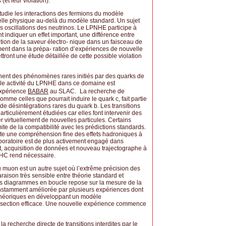
et leur violation).
tudie les interactions des fermions du modèle
velle physique au-delà du modèle standard. Un sujet
es oscillations des neutrinos. Le LPNHE participe à
 indiquer un effet important, une différence entre
rition de la saveur électro- nique dans un faisceau de
ent dans la prépa- ration d’expériences de nouvelle
ront une étude détaillée de cette possible violation
hent des phénomènes rares initiés par des quarks de
ipale activité du LPNHE dans ce domaine est
expérience
BABAR
au SLAC. La recherche de
mme celles que pourrait induire le quark c, fait partie
de désintégrations rares du quark b. Les transitions
ticulièrement étudiées car elles font intervenir des
r virtuellement de nouvelles particules. Certains
imite de la compatibilité avec les prédictions standards.
ite une compréhension fine des effets hadroniques à
aboratoire est de plus activement engagé dans
t, acquisition de données et nouveau trajectographe à
 LHC rend nécessaire.
uon est un autre sujet où l’extrême précision des
aison très sensible entre théorie standard et
es diagrammes en boucle repose sur la mesure de la
nstamment améliorée par plusieurs expériences dont
 théoriques en développant un modèle
section efficace. Une nouvelle expérience commence
 recherche directe de transitions interdites par le