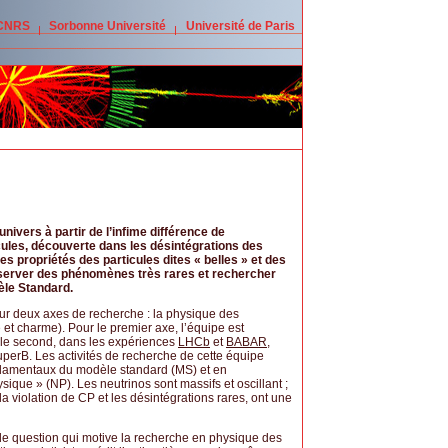
 CNRS
Sorbonne Université
Université de Paris
nivers à partir de l’infime différence de
cules, découverte dans les désintégrations des
des propriétés des particules dites « belles » et des
bserver des phénomènes très rares et rechercher
èle Standard.
 sur deux axes de recherche : la physique des
 et charme). Pour le premier axe, l’équipe est
r le second, dans les expériences
LHCb
et
BABAR
,
perB. Les activités de recherche de cette équipe
ondamentaux du modèle standard (MS) et en
sique » (NP). Les neutrinos sont massifs et oscillant ;
a violation de CP et les désintégrations rares, ont une
de question qui motive la recherche en physique des