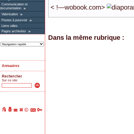
Communication et
< !—wobook.com>
documentation
Valorisation
Postes à pourvoir
Liens utiles
Pages archivées
Dans la même rubrique :
Annuaires
Rechercher
Sur ce site