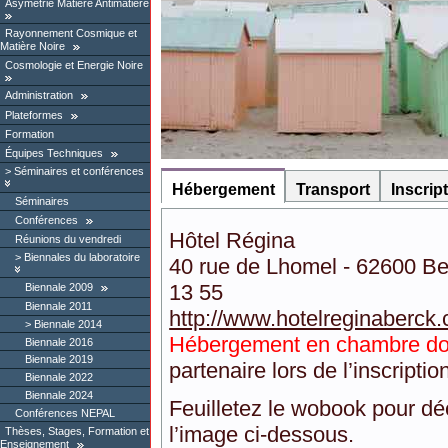
Asymétrie Matière Antimatière
Rayonnement Cosmique et
Matière Noire
Cosmologie et Energie Noire
Administration
Plateformes
Formation
Équipes Techniques
Séminaires et conférences
Hébergement
Transport
Inscript
Séminaires
Conférences
Hôtel Régina
Réunions du vendredi
Biennales du laboratoire
40 rue de Lhomel - 62600 Ber
13 55
Biennale 2009
Biennale 2011
http://www.hotelreginaberck
Biennale 2014
Hébergement en chambre do
Biennale 2016
Biennale 2019
partenaire lors de l’inscriptio
Biennale 2022
Biennale 2024
Feuilletez le wobook pour déc
Conférences NEPAL
l’image ci-dessous.
Thèses, Stages, Formation et
Enseignement