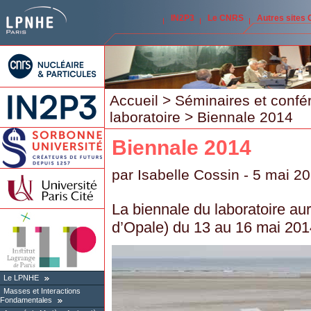
IN2P3
Le CNRS
Autres sites
Accueil
>
Séminaires et confé
laboratoire
> Biennale 2014
Biennale 2014
par
Isabelle Cossin
- 5 mai 2
La biennale du laboratoire au
d’Opale) du 13 au 16 mai 201
Le LPNHE
Masses et Interactions
Fondamentales