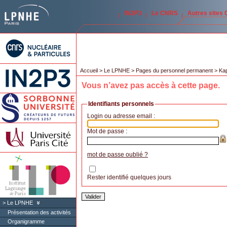
IN2P3
Le CNRS
Autres sites
Accueil
>
Le LPNHE
>
Pages du personnel permanent
>
Kap
Vous n’avez pas accès à cette page.
Identifiants personnels
Login ou adresse email :
Mot de passe :
mot de passe oublié ?
Rester identifié quelques jours
Le LPNHE
Présentation des activités
Organigramme