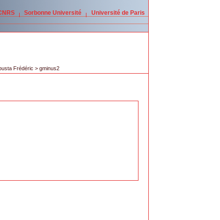
 CNRS
Sorbonne Université
Université de Paris
usta Frédéric
> gminus2