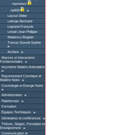
repository
np800
Lacour Didier
Laforge Bertrand
Legrand François
Lenain Jean Philippe
Malaescu Bogdan
Trincaz-Duvoid Sophie
Archive
Masses et Interactions
Fondamentales
Asymétrie Matière Antimatière
Rayonnement Cosmique et
Matière Noire
Cosmologie et Energie Noire
Administration
Plateformes
Formation
Équipes Techniques
Séminaires et conférences
Thèses, Stages, Formation et
Enseignement
Communication et