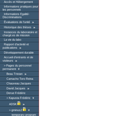
Accès et Hébergement
Informations pratiques pour
les personnels
Informations Egalité-
Discriminations
Évaluations de l’unité
Historique des thèses
Instances du laboratoire et
chargé.es de mission
La vie du labo
Rapport d’activité et
publications
Développement durable
Accueil d’entrants et de
visiteurs
Pages du personnel
permanent
Beau Tristan
Camacho Toro Reina
Chauveau Jacques
David Jacques
Derue Frédéric
Kapusta Frédéric
ADSK
gminus2
temporary program