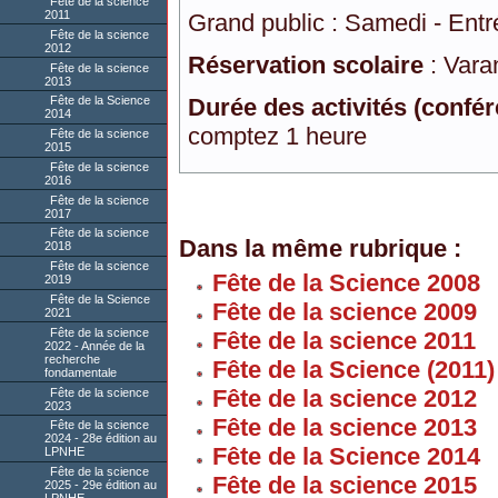
Fête de la science
2011
Grand public : Samedi - Entr
Fête de la science
2012
Réservation scolaire
: Vara
Fête de la science
2013
Durée des activités (conféren
Fête de la Science
2014
comptez 1 heure
Fête de la science
2015
Fête de la science
2016
Fête de la science
2017
Fête de la science
Dans la même rubrique :
2018
Fête de la science
Fête de la Science 2008
2019
Fête de la Science
Fête de la science 2009
2021
Fête de la science
Fête de la science 2011
2022 - Année de la
recherche
Fête de la Science (2011)
fondamentale
Fête de la science 2012
Fête de la science
2023
Fête de la science 2013
Fête de la science
2024 - 28e édition au
Fête de la Science 2014
LPNHE
Fête de la science
Fête de la science 2015
2025 - 29e édition au