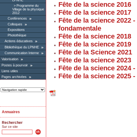
LPNHE
Fête de la science 2016
Programme du
Village de la physique
Fête de la science 2017
2012
Conférences
Fête de la science 2022 
Colloques
fondamentale
Expositions
Fête de la science 2018
Photothèque
Actions éducatives
Fête de la science 2019
Bibliothèque du LPNHE
Fête de la Science 2021
Communication Interne
Fête de la science 2023
Valorisation
Postes à pourvoir
Fête de la science 2024 
Liens utiles
Fête de la science 2025 
Pages archivées
Annuaires
Rechercher
Sur ce site