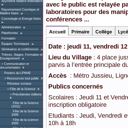
Asymétrie Matière Antimatière
avec le public est relayée 
Rayonnement Cosmique et
laboratoires pour des manip
Matière Noire
conférences ...
Cosmologie et Energie Noire
Administration
Accueil
Primaire
Collège
Lyc
Plateformes
Formation
Équipes Techniques
Date : jeudi 11, vendredi 1
Séminaires et conférences
Thèses, Stages, Formation et
Lieu du Village
: 4 place jus
Enseignement
parvis à l’entrée principale
Communication et
documentation
Posters du LPNHE
Accès
: Métro Jussieu, Lign
Ressources tout public
Réseaux sociaux
Publics concernés
Fête de la Science
Précédentes éditions
Scolaires : Jeudi 11 et Vend
Fête de la Science
inscription obligatoire
(2011)
Fête de la Science
Etudiants : Jeudi, Vendredi e
2008
Fête de la science
10h à 18h
2009