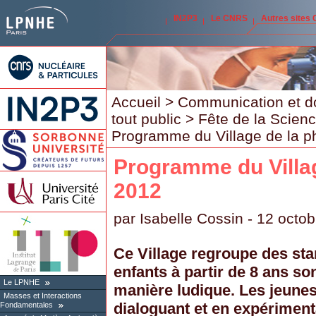
IN2P3
Le CNRS
Autres sites
Accueil
>
Communication et d
tout public
>
Fête de la Scien
Programme du Village de la p
Programme du Villa
2012
par
Isabelle Cossin
- 12 octob
Ce Village regroupe des sta
enfants à partir de 8 ans so
Le LPNHE
manière ludique. Les jeunes
Masses et Interactions
dialoguant et en expériment
Fondamentales