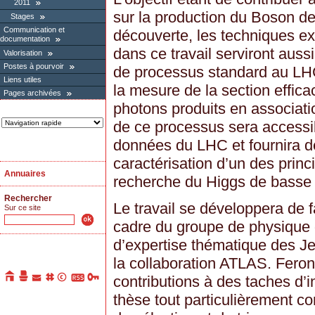
2011
sur la production du Boson de
Stages
Communication et
découverte, les techniques e
documentation
dans ce travail serviront aus
Valorisation
Postes à pourvoir
de processus standard au LHC
Liens utiles
la mesure de la section effic
Pages archivées
photons produits en associat
de ce processus sera accessi
données du LHC et fournira de
caractérisation d’un des princ
Annuaires
recherche du Higgs de basse
Rechercher
Le travail se développera de
Sur ce site
cadre du groupe de physique 
d’expertise thématique des Je
la collaboration ATLAS. Feront
contributions à des taches d’i
thèse tout particulièrement c