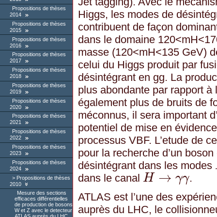
Jet tagging). Avec le mécani
Propositions de thèses
Higgs, les modes de désintég
2014
Propositions de thèses
contribuent de façon dominant
2015
dans le domaine 120<mH<170 
Propositions de thèses
2016
masse (120<mH<135 GeV) de
Propositions de thèses
2017
celui du Higgs produit par fus
Propositions de thèses
désintégrant en gg. La produc
2018
Propositions de thèses
plus abondante par rapport à
2019
également plus de bruits de 
Propositions de thèses
2020
méconnus, il sera important d’
Propositions de thèses
2021
potentiel de mise en évidence
Propositions de thèses
processus VBF. L’etude de ce
2022
Propositions de thèses
pour la recherche d’un boson
2023
Propositions de thèses
désintégrant dans les modes
2024
→
dans le canal
H
γ
γ
.
Propositions de thèses
H
→
γ
γ
2010
Mesure des sections
ATLAS est l’une des expérie
efficaces différentielles
de production de bosons
auprès du LHC, le collisionne
W et Z avec le detecteur
ATLAS auprès du LHC