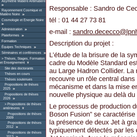
Asymétrie Matière Antimatière
Responsable : Sandro de Ce
Rayonnement Cosmique et
Matière Noire
tél : 01 44 27 73 81
Cosmologie et Energie Noire
Administration
e-mail :
sandro.dececco
@
lpn
Plateformes
Formation
Description du projet :
Équipes Techniques
Séminaires et conférences
L’étude de la brisure de la sym
Thèses, Stages, Formation
cadre du Modèle Standard est 
et Enseignement
Site des doctorants
au Large Hadron Collider. La
Thèses en cours
recouvre un rôle central dans 
Thèses soutenues
Propositions de thèses
mécanisme et dans la mise en
2025
nouvelle physique au delà du
Propositions de thèses
2026
Propositions de thèses
Le processus de production du
antérieures
Boson Fusion” se caractérise 
Propositions de thèses
2009
la présence de deux Jet à gran
Propositions de thèses
2012
typiquement détectés par les 
Propositions de thèses
2013