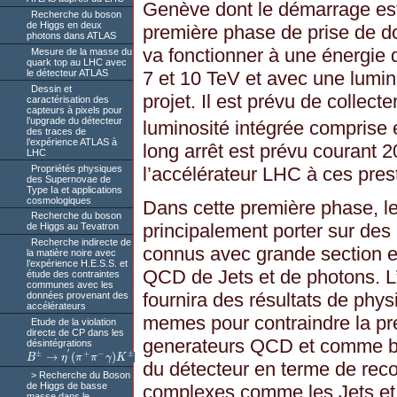
Genève dont le démarrage est
Recherche du boson
de Higgs en deux
première phase de prise de d
photons dans ATLAS
va fonctionner à une énergie 
Mesure de la masse du
quark top au LHC avec
7 et 10 TeV et avec une luminos
le détecteur ATLAS
Dessin et
projet. Il est prévu de collect
caractérisation des
capteurs à pixels pour
l’upgrade du détecteur
luminosité intégrée comprise 
des traces de
l’expérience ATLAS à
long arrêt est prévu courant 
LHC
Propriétés physiques
l’accélérateur LHC à ces pres
des Supernovae de
Type Ia et applications
cosmologiques
Dans cette première phase, le
Recherche du boson
principalement porter sur de
de Higgs au Tevatron
Recherche indirecte de
connus avec grande section e
la matière noire avec
l’expérience H.E.S.S. et
QCD de Jets et de photons. L
étude des contraintes
communes avec les
fournira des résultats de phy
données provenant des
accélérateurs
memes pour contraindre la pré
Etude de la violation
directe de CP dans les
generateurs QCD et comme ba
désintégrations
′
±
+
−
±
→
(
)
B
η
π
π
γ
K
B
±
→
η
′
(
π
+
π
−
γ
)
K
±
du détecteur en terme de recon
Recherche du Boson
de Higgs de basse
complexes comme les Jets et 
masse dans le