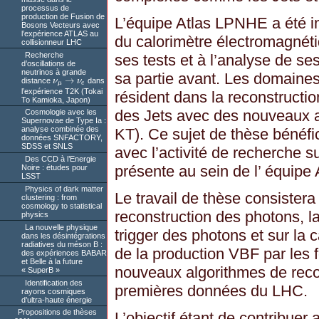
processus de
production de Fusion de
L’équipe Atlas LPNHE a été i
Bosons Vecteurs avec
l’expérience ATLAS au
du calorimètre électromagnéti
collisionneur LHC
Recherche
ses tests et à l’analyse de se
d’oscillations de
neutrinos à grande
sa partie avant. Les domaines
→
distance
ν
ν
dans
ν
μ
→
ν
e
μ
e
l’expérience T2K (Tokai
résident dans la reconstructio
To Kamioka, Japon)
des Jets avec des nouveaux a
Cosmologie avec les
Supernovae de Type Ia :
analyse combinée des
KT). Ce sujet de thèse bénéfic
données SNFACTORY,
SDSS et SNLS
avec l’activité de recherche s
Des CCD à l’Energie
présente au sein de l’ équi
Noire : études pour
LSST
Physics of dark matter
Le travail de thèse consistera 
clustering : from
cosmology to statistical
reconstruction des photons, la
physics
La nouvelle physique
trigger des photons et sur la c
dans les désintégrations
radiatives du méson B :
de la production VBF par les 
des expériences BABAR
et Belle à la future
nouveaux algorithmes de reco
« SuperB »
Identification des
premières données du LHC.
rayons cosmiques
d’ultra-haute énergie
Propositions de thèses
L’objectif étant de contribuer