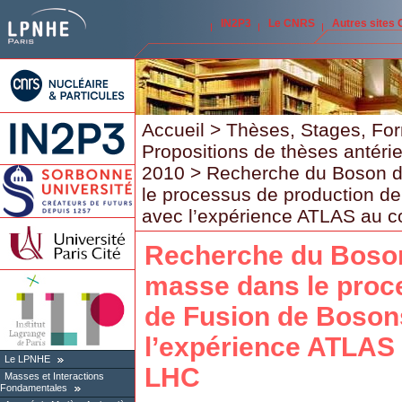
IN2P3
Le CNRS
Autres sites
Accueil
>
Thèses, Stages, Fo
Propositions de thèses antéri
2010
> Recherche du Boson d
le processus de production d
avec l’expérience ATLAS au c
Recherche du Boson
masse dans le proc
de Fusion de Boson
l’expérience ATLAS 
Le LPNHE
LHC
Masses et Interactions
Fondamentales