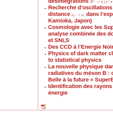
désintégrations
±
+
→
(
B
B
±
→
η
′
(
π
η
+
π
π
−
γ
)
π
K
Recherche d’oscillations
distance
dans l’exp
→
ν
ν
μ
→
ν
e
ν
μ
e
Kamioka, Japon)
Cosmologie avec les Sup
analyse combinée des 
et SNLS
Des CCD à l’Energie Noi
Physics of dark matter c
to statistical physics
La nouvelle physique dan
radiatives du méson B :
Belle à la future « Super
Identification des rayon
énergie