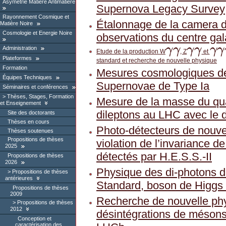
Asymétrie Matière Antimatière
Supernova Legacy Survey
Rayonnement Cosmique et
Étalonnage de la camera de
Matière Noire
Cosmologie et Energie Noire
observations du centre ga
γ
γ
γ
γ
γ
γ
Administration
Etude de la production W
, Z
et
γ
γ
γ
γ
γ
γ
γ
Plateformes
standard et recherche de nouvelle physique
Formation
Mesures cosmologiques de 
Équipes Techniques
Supernovae de Type Ia
Séminaires et conférences
Thèses, Stages, Formation
Mesure de la masse du qua
et Enseignement
dileptons au LHC avec le d
Site des doctorants
Thèses en cours
Photo-détecteurs de nouvel
Thèses soutenues
Propositions de thèses
violation de l’invariance d
2025
détectés par H.E.S.S.-II
Propositions de thèses
2026
Physique des di-photons 
Propositions de thèses
antérieures
Standard, boson de Higgs 
Propositions de thèses
2009
Recherche de nouvelle ph
Propositions de thèses
2012
désintégrations de mésons
Conception et
caractérisation des