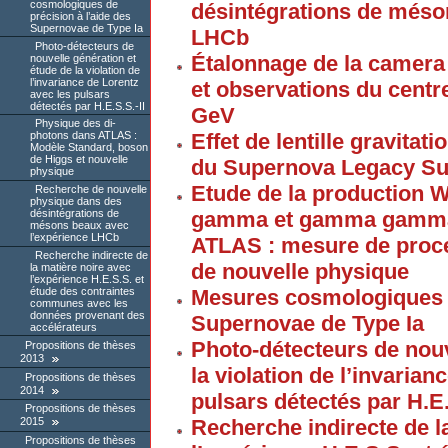
cosmologiques de
désintégrations de méso
précision à l’aide des
Supernovae de Type Ia
LHCb
Photo-détecteurs de
Étalonnage de la camera 
nouvelle génération et
étude de la violation de
l’invariance de Lorentz
et observations du centr
avec les pulsars
détectés par H.E.S.S.-II
GeV
Physique des di-
Effet de lentille gravitat
photons dans ATLAS :
Modèle Standard, boson
de Higgs et nouvelle
du Supernova Legacy Su
physique
Etude de la productio
Recherche de nouvelle
physique dans des
gamma et gamma gamma 
désintégrations de
mésons beaux avec
l’expérience LHCb
ATLAS : mesure de proce
Recherche indirecte de
de nouvelle physique
la matière noire avec
l’expérience H.E.S.S. et
étude des contraintes
Mesures cosmologiques d
communes avec les
données provenant des
Supernovae de Type Ia
accélérateurs
Photo-détecteurs de nouv
Propositions de thèses
2013
la violation de l’invarian
Propositions de thèses
2014
pulsars détectés par H.E.
Propositions de thèses
Recherche indirecte de l
2015
Propositions de thèses