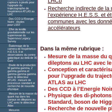
LHCb
capteurs à pixels pour
l’upgrade du
Recherche indirecte de la 
trajectographe de
l’expérience ATLAS au
l’expérience H.E.S.S. et é
LHC
Des CCD à l’Energie
communes avec les donné
Noire : études
pour LSST
accélérateurs
Effet de lentille
gravitationnelle sur les
supernovae du
Supernova Legacy
Survey
Étalonnage de la
Dans la même rubrique :
camera de l’expérience
H.E.S.S. II et
observations du centre
Mesure de la masse du q
galactique au-delà de 30
GeV
dileptons au LHC avec le
Etude de la production
Conception et caractéris
W gamma gamma, Z
gamma gamma et
gamma gamma gamma
pour l’upgrade du trajec
avec le détecteur
ATLAS : mesure de
ATLAS au LHC
processus standard et
recherche de nouvelle
Des CCD à l’Energie Noi
physique
Mesure de la masse du
Physique des di-photons
quark top dans les
canaux en dileptons au
Standard, boson de Higg
LHC avec le détecteur
Atlas
Recherche de nouvelle p
Mesures