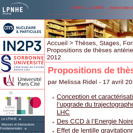
IN2P3
Le CNRS
Autres sites
Accueil
>
Thèses, Stages, Fo
Propositions de thèses antéri
2012
Propositions de thè
par
Melissa Ridel
- 17 avril 2
Conception et caractérisat
l’upgrade du trajectograp
LHC
Le LPNHE
Des CCD à l’Energie Noir
Masses et Interactions
Fondamentales
Effet de lentille gravitatio