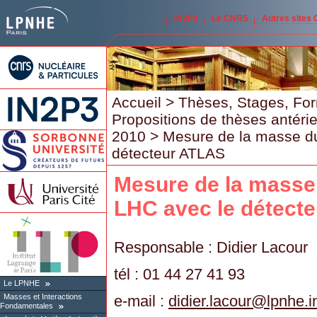
IN2P3
Le CNRS
Autres sites
Accueil
>
Thèses, Stages, Fo
Propositions de thèses antéri
2010
> Mesure de la masse du
détecteur ATLAS
Mesure de la masse
LHC avec le détect
Responsable : Didier Lacour
tél : 01 44 27 41 93
Le LPNHE
e-mail :
didier.lacour
@
lpnhe.i
Masses et Interactions
Fondamentales