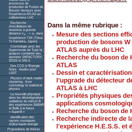
processus de
production de Fusion de
Bosons Vecteurs avec
l’expérience ATLAS au
collisionneur LHC
Recherche
Dans la même rubrique :
d’oscillations de
neutrinos à grande
Mesure des sections effic
→
distance
ν
ν
dans
ν
μ
→
ν
e
μ
e
l’expérience T2K (Tokai
production de bosons W e
To Kamioka, Japon)
Cosmologie avec les
ATLAS auprès du LHC
Supernovae de Type Ia :
analyse combinée des
Recherche du boson de 
données SNFACTORY,
SDSS et SNLS
ATLAS
Des CCD à l’Energie
Noire : études pour
Dessin et caractérisation
LSST
Physics of dark matter
l’upgrade du détecteur d
clustering : from
cosmology to statistical
ATLAS à LHC
physics
Propriétés physiques de
La nouvelle physique
dans les désintégrations
radiatives du méson B :
applications cosmologiq
des expériences BABAR
et Belle à la future
Recherche du boson de 
« SuperB »
Recherche indirecte de l
Identification des
rayons cosmiques
d’ultra-haute énergie
l’expérience H.E.S.S. et 
Propositions de thèses