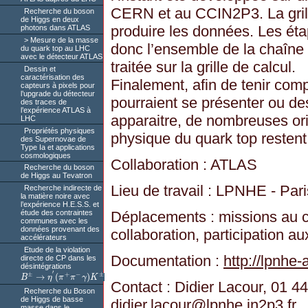
CERN et au CCIN2P3. La grille
Recherche du boson
de Higgs en deux
produire les données. Les éta
photons dans ATLAS
Mesure de la masse
donc l’ensemble de la chaîne 
du quark top au LHC
avec le détecteur ATLAS
traitée sur la grille de calcul.
Dessin et
caractérisation des
Finalement, afin de tenir com
capteurs à pixels pour
l’upgrade du détecteur
pourraient se présenter ou des
des traces de
l’expérience ATLAS à
apparaitre, de nombreuses ori
LHC
Propriétés physiques
physique du quark top restent
des Supernovae de
Type Ia et applications
cosmologiques
Collaboration : ATLAS
Recherche du boson
de Higgs au Tevatron
Lieu de travail : LPNHE - Pari
Recherche indirecte de
la matière noire avec
l’expérience H.E.S.S. et
Déplacements : missions au c
étude des contraintes
communes avec les
données provenant des
collaboration, participation a
accélérateurs
Etude de la violation
Documentation :
http://lpnhe-
directe de CP dans les
désintégrations
′
±
+
−
±
→
(
)
B
η
π
π
γ
K
B
±
→
η
′
(
π
+
π
−
γ
)
K
±
Contact : Didier Lacour, 01 4
Recherche du Boson
de Higgs de basse
didier.lacour
@
lpnhe.in2p3.fr
masse dans le