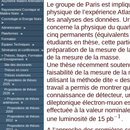
Asymétrie Matière Antimatière
Le groupe de Paris est impli
Rayonnement Cosmique et
physique de l’expérience Atl
Matière Noire
les analyses des données. U
Cosmologie et Energie Noire
concerne la physique du quar
Administration
cinq permanents (équivalents 
Plateformes
Formation
étudiants en thèse, cette parti
Équipes Techniques
préparation de la mesure de la
Séminaires et conférences
de la mesure de la masse.
Thèses, Stages, Formation
et Enseignement
Une thèse récemment soutenue
Site des doctorants
Thèses en cours
faisabilité de la mesure de l
Thèses soutenues
utilisant la méthode dite « d
Propositions de thèses
2025
travail a permis de montrer 
Propositions de thèses
connaissance de détecteur, u
2026
Propositions de thèses
dileptonique électron-muon es
antérieures
Propositions de thèses
effectuée à la valeur nominal
2009
−
1
Propositions de thèses
une luminosité de 15 pb
.
−
1
2012
Propositions de thèses
A l’approche des premières c
2013