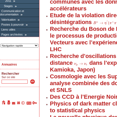
communes avec les donn
2011
Stages
accélérateurs
Communication et
Etude de la violation dir
documentation
Valorisation
désintégrations
′
±
+
→
(
B
B
±
→
η
′
(
π
η
+
π
π
−
γ
)
π
K
Postes à pourvoir
Recherche du Boson de 
Liens utiles
le processus de product
Pages archivées
Vecteurs avec l’expérien
LHC
Recherche d’oscillations
distance
dans l’exp
→
ν
ν
μ
→
ν
e
ν
Annuaires
μ
e
Kamioka, Japon)
Rechercher
Cosmologie avec les Sup
Sur ce site
analyse combinée des 
et SNLS
Des CCD à l’Energie Noi
Physics of dark matter c
to statistical physics