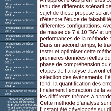
Propositions de thèses
tenu des différents scénarii 
2014
sujet de thèse proposé serai
Propositions de thèses
2015
d’étendre l’étude de faisabil
Propositions de thèses
2016
différentes configurations. Av
Propositions de thèses
de masse de 7 à 10 TeV et une
2017
Propositions de thèses
performances de la méthode d
2018
Dans un second temps, le trav
Propositions de thèses
2019
tester et optimiser cette mét
Propositions de thèses
2020
premières données réelles du
Propositions de thèses
2021
phase de compréhension du dé
Propositions de thèses
étapes de l’analyse devront ê
2022
Propositions de thèses
sélection des événements, l’ét
2023
fond, la quantification des er
Propositions de thèses
2024
finalement l’extraction de la 
Propositions de thèses
2010
les différents thèmes à aborde
Mesure des sections
Cette méthode d’analyse sur
efficaces différentielles
de production de bosons
W et Z avec le detecteur
l’instant été développée sur d
ATLAS auprès du LHC