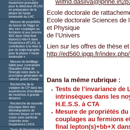
wilfrid.dasilva
@
lpnhe.in2p3
hautement granulaire
pour le détecteur ATLAS
en préparation de la
Ecole doctorale de rattacheme
phase de haute
luminosité du LHC
Ecole doctorale Sciences de l
Mesure de propriétés
du boson de Higgs et
et Physique
des ses couplages au
fermions et aux bosons
de l’Univers
W/Z dans l’état final
lepton(s)+bb+X dans
l’expérience ATLAS, et
Lien sur les offres de thèse et
contribution à la mise à
jour du trajectographe
http://ed560.ipgp.fr/index.
pour la phase « haute
luminosité »
Mesure du lentillage
faible pour contraindre
l’équation d’état de
l’énergie noire dans la
prochaine génération de
Dans la même rubrique :
relevés grand champ
Recherche de la
Tests de l’invariance de 
violation de CP dans les
expériences d’oscillation
intrinsèques dans les noy
de neutrinos à grande
distance
H.E.S.S. à CTA
Recherche de nouvelle
physique dans des
Mesure de propriétés du
désintégrations de
mésons beaux en trois
corps sans particule
couplages au fermions et
charmée avec
l’expérience LHCb
final lepton(s)+bb+X dan
Tests de l’invariance de