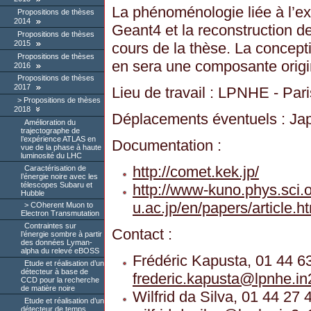
La phénoménologie liée à l’ex
Propositions de thèses
2014
Geant4 et la reconstruction d
Propositions de thèses
2015
cours de la thèse. La concepti
Propositions de thèses
en sera une composante origi
2016
Propositions de thèses
2017
Lieu de travail : LPNHE - Pari
Propositions de thèses
2018
Déplacements éventuels : J
Amélioration du
trajectographe de
l’expérience ATLAS en
Documentation :
vue de la phase à haute
luminosité du LHC
http://comet.kek.jp/
Caractérisation de
l’énergie noire avec les
télescopes Subaru et
http://www-kuno.phys.sci.
Hubble
u.ac.jp/en/papers/article.h
COherent Muon to
Electron Transmutation
Contraintes sur
Contact :
l’énergie sombre à partir
des données Lyman-
alpha du relevé eBOSS
Frédéric Kapusta, 01 44 6
Etude et réalisation d’un
détecteur à base de
frederic.kapusta
@
lpnhe.in
CCD pour la recherche
de matière noire
Wilfrid da Silva, 01 44 27 
Etude et réalisation d’un
détecteur de temps