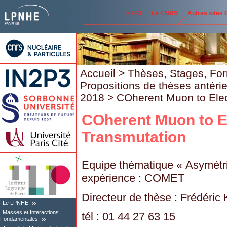
IN2P3
Le CNRS
Autres sites
Accueil
>
Thèses, Stages, Fo
Propositions de thèses antéri
2018
> COherent Muon to Elec
COherent Muon to E
Transmutation
Equipe thématique « Asymétri
expérience : COMET
Directeur de thèse : Frédéric
Le LPNHE
Masses et Interactions
tél : 01 44 27 63 15
Fondamentales