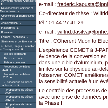
Asymétrie Matière Antimatière
e-mail :
frederic.kapusta
@
lpn
Rayonnement Cosmique et
Matière Noire
Co-directeur de thèse : Wilfri
Cosmologie et Energie Noire
tél : 01 44 27 41 29
Administration
Plateformes
e-mail :
wilfrid.dasilva
@
lpnhe.
Formation
Équipes Techniques
Titre : COherent Muon to Ele
Séminaires et conférences
Thèses, Stages, Formation
L’expérience COMET à J-PARC
et Enseignement
Site des doctorants
évidence de la conversion en
Thèses en cours
dans une cible d’aluminium, 
Thèses soutenues
Propositions de thèses
limites sur la physique au-de
2025
l’observer. COMET améliorera
Propositions de thèses
2026
la sensibilité actuelle à un é
Propositions de thèses
antérieures
Le contrôle des processus de 
Propositions de thèses
2009
avec une prise de données pr
Propositions de thèses
2012
la Phase I.
Propositions de thèses
2013