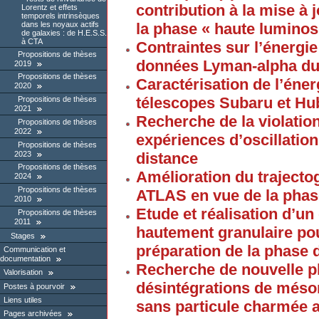
contribution à la mise à 
Lorentz et effets
temporels intrinsèques
dans les noyaux actifs
la phase « haute luminos
de galaxies : de H.E.S.S.
à CTA
Contraintes sur l’énergi
Propositions de thèses
données Lyman-alpha du
2019
Propositions de thèses
Caractérisation de l’éner
2020
télescopes Subaru et Hu
Propositions de thèses
2021
Recherche de la violatio
Propositions de thèses
2022
expériences d’oscillatio
Propositions de thèses
2023
distance
Propositions de thèses
Amélioration du trajecto
2024
Propositions de thèses
ATLAS en vue de la phas
2010
Etude et réalisation d’u
Propositions de thèses
2011
hautement granulaire po
Stages
préparation de la phase 
Communication et
documentation
Recherche de nouvelle p
Valorisation
désintégrations de méso
Postes à pourvoir
Liens utiles
sans particule charmée 
Pages archivées