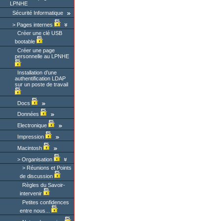
LPNHE
Sécurité Informatique
Pages internes
Créer une clé USB
bootable
Créer une page
personnelle au LPNHE
Installation d’une
authentification LDAP
sur un poste de travail
Docs
Données
Electronique
Impression
Macintosh
Organisation
Réunions et Points
de discussion
Règles du Savoir-
intervenir
Petites confidences
entre nous...