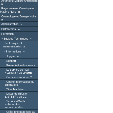
Asymétrie Matière Antimatière
Rayonnement Cosmique et
Matière Noire
Cosmologie et Energie Noire
Administration
Plateformes
Formation
Équipes Techniques
Electronique et
Instrumentation
Informatique
Jupyterhub
Support
Présentation du service
Le service de mail
« Zimbra » au LPNHE
Comment imprimer ?
Charte Informatique du
laboratoire
Time Machine
Listes de diffusion
LISTSERV au CC
Services/Outils
collaboratifs
recommandés
Créer une page web au