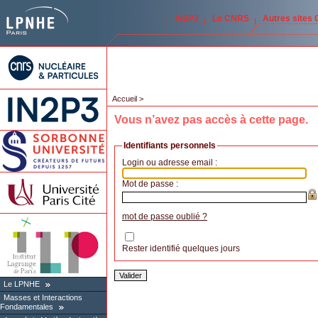
IN2P3
Le CNRS
Autres sites
Accueil
>
Vous n’avez pas accès à cette page.
Identifiants personnels
Login ou adresse email :
Mot de passe :
mot de passe oublié ?
Rester identifié quelques jours
Le LPNHE
Masses et Interactions
Fondamentales