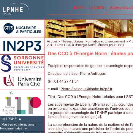
IN2P3
Le CNRS
Autres sites
Accueil
>
Thèses, Stages, Formation et Enseignement
>
Pro
2011
> Des CCD à l’Energie Noire : études pour LSST
Des CCD à l’Energie Noire : études p
Equipe et responsable de groupe : cosmologie resp
Directeur de thèse : Pierre Antilogus
tél : 01 44 27 41 54
e-mail :
Pierre.Antilogus
@
lpnhe.in2p3.fr
Titre : Des CCD à l’Energie Noire : études pour LSST
Les supernovae de type Ia (SNe Ia) sont au cœur de
en évidence l’expansion accélérée de l’univers et ont
Le groupe de cosmologie du LPNHE participe à ces é
faible décalage vers le rouge ( z$
Le LPNHE
La compréhension de la nature de la matière et de l
Masses et Interactions
Fondamentales
cosmologiques avec une précision de l’ordre du pou