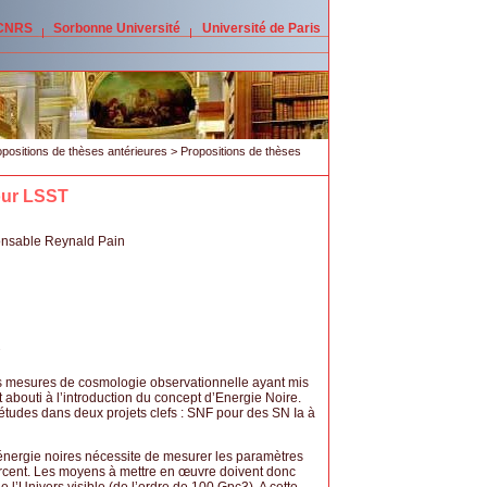
 CNRS
Sorbonne Université
Université de Paris
positions de thèses antérieures
>
Propositions de thèses
our LSST
onsable Reynald Pain
s mesures de cosmologie observationnelle ayant mis
 abouti à l’introduction du concept d’Energie Noire.
tudes dans deux projets clefs : SNF pour des SN Ia à
’énergie noires nécessite de mesurer les paramètres
rcent. Les moyens à mettre en œuvre doivent donc