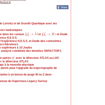
@
in2p3.fr
e Lorentz et de Gravité Quantique avec les
eurs hadroniques
~
~
~
~
~
→
→
ue dans les canaux
et
et étude
χ
χ
~
χ
χ
~
→
l
~
l
l
l
χ
χ
~
χ
χ
~
→
X
X
γ
γ
ience H.E.S.S.
l’expérience H.E.S.S. et étude des contraintes
accélérateurs
 supérieure à 10 Joules
 : analyse combinée des données SNFACTORY,
¯
de paires
avec le détecteur ATLAS au LHC
t
t
t
¯
t
c le détecteur ATLAS
gs à la nouvelle physique
 pixels pour l’upgrade du trajectographe de
ation à un boson de jauge W ou Z dans
upernovae du Supernova Legacy Survey