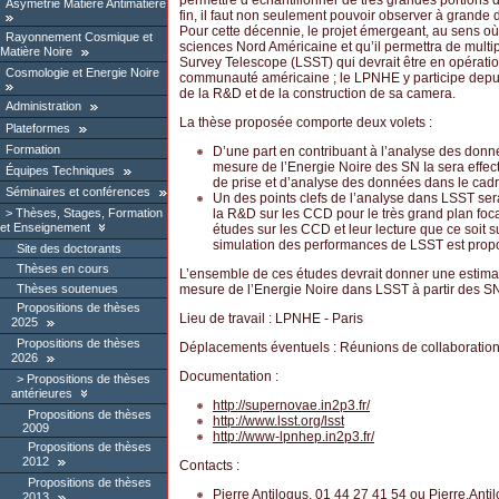
permettre d’échantillonner de très grandes portions de
Asymétrie Matière Antimatière
fin, il faut non seulement pouvoir observer à grande 
Pour cette décennie, le projet émergeant, au sens où
Rayonnement Cosmique et
sciences Nord Américaine et qu’il permettra de multi
Matière Noire
Survey Telescope (LSST) qui devrait être en opératio
Cosmologie et Energie Noire
communauté américaine ; le LPNHE y participe depuis
de la R&D et de la construction de sa camera.
Administration
La thèse proposée comporte deux volets :
Plateformes
Formation
D’une part en contribuant à l’analyse des don
mesure de l’Energie Noire des SN Ia sera effe
Équipes Techniques
de prise et d’analyse des données dans le cad
Séminaires et conférences
Un des points clefs de l’analyse dans LSST ser
la R&D sur les CCD pour le très grand plan foca
Thèses, Stages, Formation
et Enseignement
études sur les CCD et leur lecture que ce soit 
simulation des performances de LSST est prop
Site des doctorants
Thèses en cours
L’ensemble de ces études devrait donner une estimat
Thèses soutenues
mesure de l’Energie Noire dans LSST à partir des SN
Propositions de thèses
Lieu de travail : LPNHE - Paris
2025
Propositions de thèses
Déplacements éventuels : Réunions de collaboratio
2026
Documentation :
Propositions de thèses
antérieures
http://supernovae.in2p3.fr/
Propositions de thèses
http://www.lsst.org/lsst
2009
http://www-lpnhep.in2p3.fr/
Propositions de thèses
2012
Contacts :
Propositions de thèses
Pierre Antilogus, 01 44 27 41 54 ou
Pierre.Anti
2013