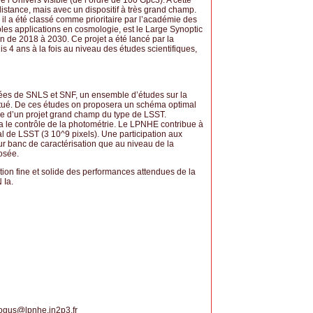
 l’Univers visible (de l’ordre de 100 Gpc3). A cette
distance, mais avec un dispositif à très grand champ.
 il a été classé comme prioritaire par l’académie des
ples applications en cosmologie, est le Large Synoptic
n de 2018 à 2030. Ce projet a été lancé par la
 4 ans à la fois au niveau des études scientifiques,
nées de SNLS et SNF, un ensemble d’études sur la
ctué. De ces études on proposera un schéma optimal
re d’un projet grand champ du type de LSST.
a le contrôle de la photométrie. Le LPNHE contribue à
l de LSST (3 10^9 pixels). Une participation aux
sur banc de caractérisation que au niveau de la
osée.
ion fine et solide des performances attendues de la
 Ia.
n
logus
@
lpnhe.in2p3.fr