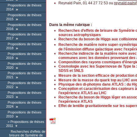
Reynald Pain, 01 44 27 72 53 ou
reynald.pain
Propositions de thèses
2014
Propositions de thèses
2015
Dans la même rubrique :
Propositions de thèses
2016
Recherches d’effets de brisure de Symétrie d
Propositions de thèses
sources astrophysiques
2017
Recherche du boson de Higgs aux collisionn
Propositions de thèses
Recherche de matière noire super-symétriq
2018
de l’émission diffuse galactique avec l’expér
Recherche indirecte de la matière noire avec 
Propositions de thèses
communes avec les données provenant des 
2019
Composition des rayons cosmiques d’énergie
Propositions de thèses
Cosmologie avec les Supernovae de Type Ia
2020
SDSS et SNLS
Propositions de thèses
Mesure de la section efficace de production 
2021
Mesure de la masse du quark top au LHC ave
Propositions de thèses
Physique des di-photons dans ATLAS : du Hig
2022
Conception et caractérisation des capteurs à
l’expérience ATLAS au LHC
Propositions de thèses
2023
Recherche du boson de Higgs léger en associ
l’expérience ATLAS
Propositions de thèses
Effet de lentille gravitationnelle sur les s
2024
Propositions de thèses
2010
Propositions de thèses
2011
Recherches d’effets de
brisure de Symétrie de