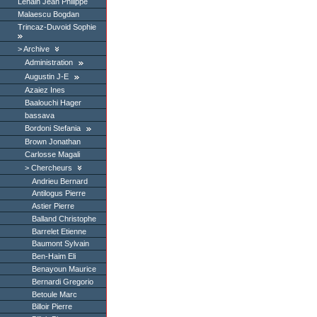
Lenain Jean Philippe
Malaescu Bogdan
Trincaz-Duvoid Sophie
Archive
Administration
Augustin J-E
Azaiez Ines
Baalouchi Hager
bassava
Bordoni Stefania
Brown Jonathan
Carlosse Magali
Chercheurs
Andrieu Bernard
Antilogus Pierre
Astier Pierre
Balland Christophe
Barrelet Etienne
Baumont Sylvain
Ben-Haim Eli
Benayoun Maurice
Bernardi Gregorio
Betoule Marc
Billoir Pierre