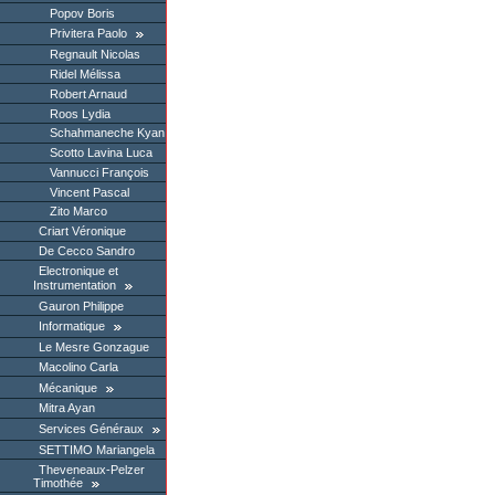
Popov Boris
Privitera Paolo
Regnault Nicolas
Ridel Mélissa
Robert Arnaud
Roos Lydia
Schahmaneche Kyan
Scotto Lavina Luca
Vannucci François
Vincent Pascal
Zito Marco
Criart Véronique
De Cecco Sandro
Electronique et
Instrumentation
Gauron Philippe
Informatique
Le Mesre Gonzague
Macolino Carla
Mécanique
Mitra Ayan
Services Généraux
SETTIMO Mariangela
Theveneaux-Pelzer
Timothée