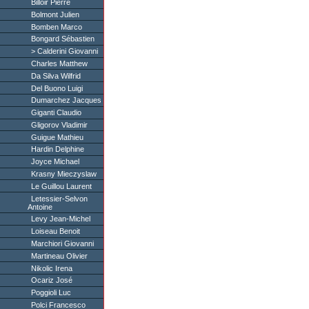
Billoir Pierre
Bolmont Julien
Bomben Marco
Bongard Sébastien
Calderini Giovanni
Charles Matthew
Da Silva Wilfrid
Del Buono Luigi
Dumarchez Jacques
Giganti Claudio
Gligorov Vladimir
Guigue Mathieu
Hardin Delphine
Joyce Michael
Krasny Mieczyslaw
Le Guillou Laurent
Letessier-Selvon
Antoine
Levy Jean-Michel
Loiseau Benoit
Marchiori Giovanni
Martineau Olivier
Nikolic Irena
Ocariz José
Poggioli Luc
Polci Francesco