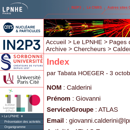
IN2P3
Le CNRS
Autres sites
Accueil
>
Le LPNHE
>
Pages 
Archive
>
Chercheurs
> Calder
Index
par
Tabata HOEGER
- 3 octo
NOM
: Calderini
Prénom
: Giovanni
Service/Groupe
: ATLAS
Le LPNHE
Email
: giovanni.calderini
@
lp
Présentation des activités
Organigramme