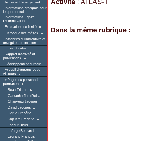
Activité
: ATLAS-T
Accès et Hébergement
Informations pratiques pour
les personnels
Informations Egalité-
Discriminations
Évaluations de l’unité
Dans la même rubrique :
Historique des thèses
Instances du laboratoire et
chargé.es de mission
La vie du labo
Rapport d’activité et
publications
Développement durable
Accueil d’entrants et de
visiteurs
Pages du personnel
permanent
Beau Tristan
Camacho Toro Reina
Chauveau Jacques
David Jacques
Derue Frédéric
Kapusta Frédéric
Lacour Didier
Laforge Bertrand
Legrand François