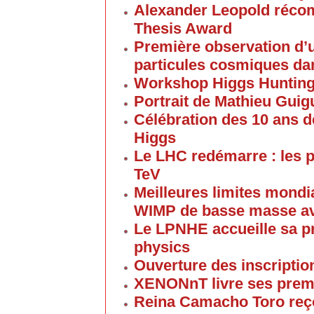
Alexander Leopold réco
Thesis Award
Première observation d’u
particules cosmiques d
Workshop Higgs Huntin
Portrait de Mathieu Gui
Célébration des 10 ans d
Higgs
Le LHC redémarre : les p
TeV
Meilleures limites mondi
WIMP de basse masse av
Le LPNHE accueille sa p
physics
Ouverture des inscriptio
XENONnT livre ses premi
Reina Camacho Toro reçoi