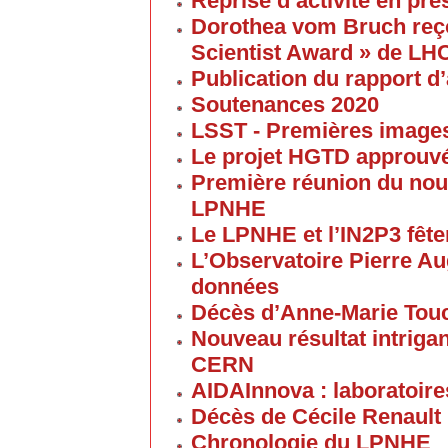
Reprise d’activité en pré
Dorothea vom Bruch reço
Scientist Award » de LH
Publication du rapport d’
Soutenances 2020
LSST - Premières images 
Le projet HGTD approuv
Première réunion du nouv
LPNHE
Le LPNHE et l’IN2P3 fêten
L’Observatoire Pierre Au
données
Décès d’Anne-Marie Tou
Nouveau résultat intriga
CERN
AIDAInnova : laboratoire
Décès de Cécile Renault
Chronologie du LPNHE