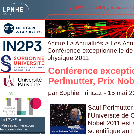
IN2P3
Le CNRS
Autres sites
Accueil
>
Actualités
>
Les Act
Conférence exceptionnelle de 
physique 2011
Conférence exceptio
Perlmutter, Prix No
par
Sophie Trincaz
- 15 mai 2
Saul Perlmutter
l’Université de C
Le LPNHE
Nobel 2011 est 
Masses et Interactions
scientifique au
Fondamentales