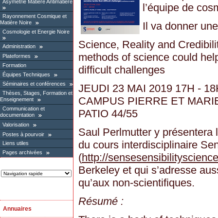
Asymétrie Matière Antimatière
l’équipe de cosm
Rayonnement Cosmique et
Matière Noire
Il va donner une
Cosmologie et Energie Noire
Science, Reality and Credibi
Administration
methods of science could help 
Plateformes
Formation
difficult challenges
Équipes Techniques
Séminaires et conférences
JEUDI 23 MAI 2019 17H - 1
Thèses, Stages, Formation et
CAMPUS PIERRE ET MARIE
Enseignement
Communication et
PATIO 44/55
documentation
Valorisation
Saul Perlmutter y présentera 
Postes à pourvoir
du cours interdisciplinaire Se
Liens utiles
Pages archivées
(
http://sensesensibilityscienc
Berkeley et qui s’adresse auss
qu’aux non-scientifiques.
Résumé :
Annuaires