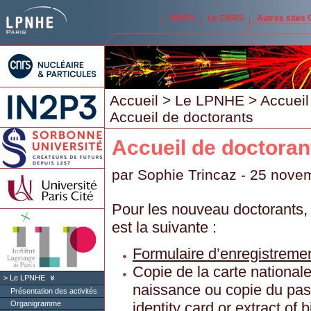
IN2P3
Le CNRS
Autres sites
Accueil
>
Le LPNHE
>
Accueil
Accueil de doctorants
Accueil de doctoran
par
Sophie Trincaz
- 25 nove
Pour les nouveau doctorants, l
est la suivante :
Formulaire d’enregistrem
Copie de la carte nationale 
Le LPNHE
naissance ou copie du pass
Présentation des activités
Organigramme
identity card or extract of b