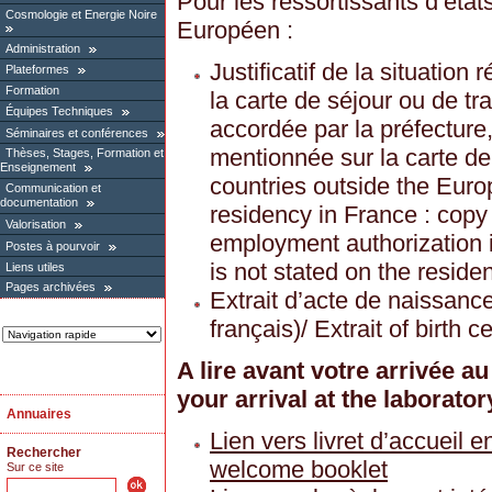
Pour les ressortissants d’ét
Cosmologie et Energie Noire
Européen :
Administration
Justificatif de la situation
Plateformes
Formation
la carte de séjour ou de tra
Équipes Techniques
accordée par la préfecture,
Séminaires et conférences
mentionnée sur la carte de s
Thèses, Stages, Formation et
Enseignement
countries outside the Euro
Communication et
documentation
residency in France : copy
Valorisation
employment authorization is
Postes à pourvoir
is not stated on the reside
Liens utiles
Pages archivées
Extrait d’acte de naissance 
français)/ Extrait of birth c
A lire avant votre arrivée a
your arrival at the laborator
Annuaires
Lien vers livret d’accueil e
Rechercher
welcome booklet
Sur ce site