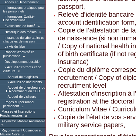
Accès et Hébergement
passport,
Informations pratiques pour
les personnels
Relevé d’identité bancaire 
Informations Egalité-
Discriminations
account identification form
Évaluations de l’unité
Copie de l’attestation de la
Historique des thèses
de naissance (si non immatr
Instances du laboratoire et
chargé.es de mission
/ Copy of national health in
La vie du labo
of birth certificate (if not 
Rapport d’activité et
publications
insurance)
Développement durable
Accueil d’entrants et de
Copie du diplôme corresp
visiteurs
recrutement / Copy of dip
Accueil de stagiaires
Accueil de doctorants
recruitment level
Accueil de chercheurs ou
ITA permanent ou CDD
Attestation d’inscription à l
Accueil de visiteurs
registration at the doctoral
Pages du personnel
permanent
Curriculum Vitae / Curricu
Masses et Interactions
Copie de l’état de vos serv
Fondamentales
Asymétrie Matière Antimatière
military service papers,
Rayonnement Cosmique et
Matière Noire