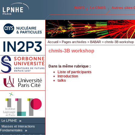
IN2P3
Le CNRS
Autres sites
Accueil
>
Pages archivées
>
BABAR
> chmls-3B workshop
chmls-3B workshop
Dans la même rubrique :
Liste of participants
Introduction
talks
Le LPNHE
Masses et Interactions
Fondamentales