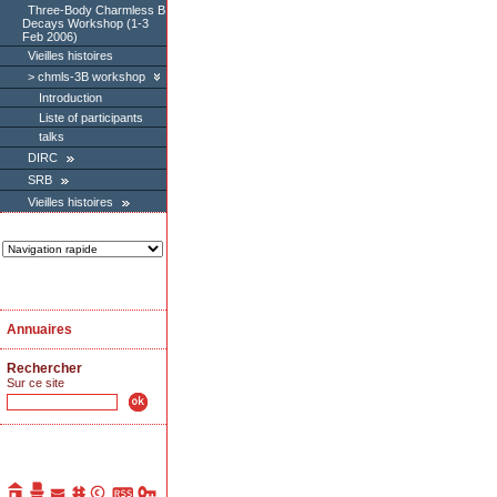
Three-Body Charmless B
Decays Workshop (1-3
Feb 2006)
Vieilles histoires
chmls-3B workshop
Introduction
Liste of participants
talks
DIRC
SRB
Vieilles histoires
Annuaires
Rechercher
Sur ce site