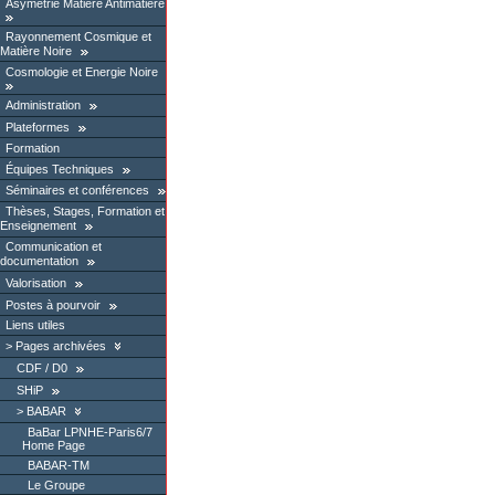
Asymétrie Matière Antimatière
Rayonnement Cosmique et
Matière Noire
Cosmologie et Energie Noire
Administration
Plateformes
Formation
Équipes Techniques
Séminaires et conférences
Thèses, Stages, Formation et
Enseignement
Communication et
documentation
Valorisation
Postes à pourvoir
Liens utiles
Pages archivées
CDF / D0
SHiP
BABAR
BaBar LPNHE-Paris6/7
Home Page
BABAR-TM
Le Groupe