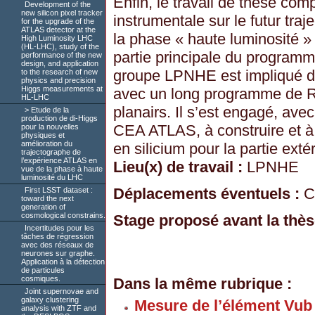
Enfin, le travail de thèse co
Development of the
new silicon pixel tracker
instrumentale sur le futur tra
for the upgrade of the
ATLAS detector at the
la phase « haute luminosité »
High Luminosity LHC
(HL-LHC), study of the
partie principale du program
performance of the new
design, and application
groupe LPNHE est impliqué da
to the research of new
physics and precision
Higgs measurements at
avec un long programme de R 
HL-LHC
planairs. Il s’est engagé, ave
Etude de la
production de di-Higgs
CEA ATLAS, à construire et à
pour la nouvelles
physiques et
amélioration du
en silicium pour la partie exté
trajectographe de
l’expérience ATLAS en
Lieu(x) de travail :
LPNHE
vue de la phase à haute
luminosité du LHC
Déplacements éventuels :
C
First LSST dataset :
toward the next
generation of
cosmological constrains.
Stage proposé avant la thès
Incertitudes pour les
tâches de régression
avec des réseaux de
neurones sur graphe.
Application à la détection
de particules
cosmiques.
Dans la même rubrique :
Joint supernovae and
galaxy clustering
Mesure de l’élément Vub
analysis with ZTF and