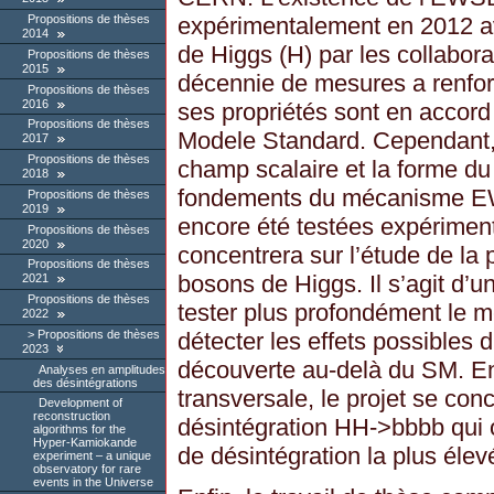
expérimentalement en 2012 a
Propositions de thèses
2014
de Higgs (H) par les collabo
Propositions de thèses
2015
décennie de mesures a renfor
Propositions de thèses
2016
ses propriétés sont en accord
Propositions de thèses
Modele Standard. Cependant, 
2017
Propositions de thèses
champ scalaire et la forme du 
2018
fondements du mécanisme EW
Propositions de thèses
2019
encore été testées expérimen
Propositions de thèses
2020
concentrera sur l’étude de la 
Propositions de thèses
bosons de Higgs. Il s’agit d’u
2021
Propositions de thèses
tester plus profondément le
2022
détecter les effets possibles
Propositions de thèses
2023
découverte au-delà du SM. En 
Analyses en amplitudes
des désintégrations
transversale, le projet se con
Development of
reconstruction
désintégration HH->bbbb qui 
algorithms for the
Hyper-Kamiokande
de désintégration la plus élev
experiment – a unique
observatory for rare
events in the Universe