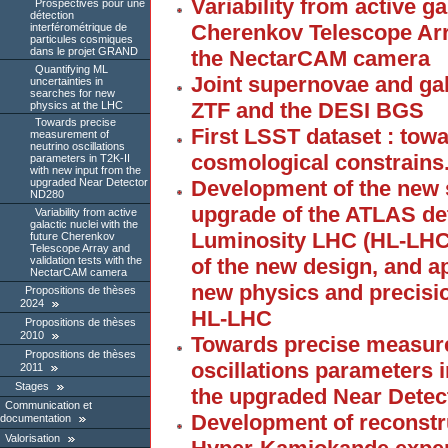
Variability from active ga
Prospectives pour une
détection
Cherenkov Telescope Arra
interférométrique de
particules cosmiques
dans le projet GRAND
the NectarCAM camera
Quantifying ML
Joint supernovae and gal
uncertainties in
searches for new
ZTF and the DESI BGS
physics at the LHC
Towards precise
First LSST dataset : towa
measurement of
neutrino oscillations
cosmological constrains
parameters in T2K-II
with new input from the
Development of the new si
upgraded Near Detector
ND280
upgrade of the ATLAS det
Variability from active
galactic nuclei with the
Luminosity LHC (HL-LHC)
future Cherenkov
Telescope Array and
of the new design, and ap
validation tests with the
NectarCAM camera
new physics and precisi
Propositions de thèses
2024
HL-LHC
Propositions de thèses
2010
Towards precise measure
Propositions de thèses
oscillations parameters i
2011
Stages
the upgraded Near Dete
Communication et
Development of reconstru
documentation
Valorisation