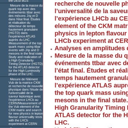
the DESI BGS
recherche de nouvelle ph
Mesure de la masse du
quark top avec des
l’universalité de la save
événements ttbar avec
des mésons J/ψ et D
l’expérience LHCb au C
dans l’état final. Études
et réalisation du
element of the CKM matr
détecteur de temps
hautement granulaire
physics in lepton flavour 
(HGTD) dans
l’expérience ATLAS
LHCb experiment at CE
auprès du LHC.
Measurement of the top
Analyses en amplitudes 
quark mass using ttbar
events with J/ψ and D
mesons in the final state.
Mesure de la masse du q
Study and realization of
a High Granularity
événements ttbar avec d
Timing Detector (HGTD)
for the ATLAS detector
l’état final. Études et ré
for the High Luminosity
phase of the LHC.
temps hautement granul
Mesure de l’élément
Vub de la matrice CKM
l’expérience ATLAS aup
et recherche de nouvelle
physique dans l’étude de
the top quark mass using
l’universalité de la
saveur leptonique avec
mesons in the final state
l’expérience LHCb au
CERN/Measurement of
High Granularity Timing 
the Vub element of the
CKM matrix and search
ATLAS detector for the H
for new physics in lepton
flavour universality tests
with the LHCb
LHC.
experiment at CERN