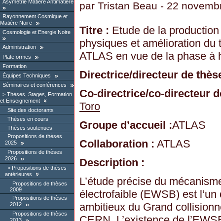
Asymétrie Matière Antimatière
par
Tristan Beau
- 22 novemb
Rayonnement Cosmique et
Matière Noire
Titre :
Etude de la production 
Cosmologie et Energie Noire
physiques et amélioration du 
Administration
ATLAS en vue de la phase à 
Plateformes
Formation
Directrice/directeur de thèse
Équipes Techniques
Séminaires et conférences
Co-directrice/co-directeur d
Thèses, Stages, Formation
et Enseignement
Toro
Site des doctorants
Thèses en cours
Groupe d’accueil :
ATLAS
Thèses soutenues
Propositions de thèses
Collaboration :
ATLAS
2025
Propositions de thèses
2026
Description :
Propositions de thèses
antérieures
L’étude précise du mécanisme
Propositions de thèses
2009
électrofaible (EWSB) est l’un 
Propositions de thèses
ambitieux du Grand collision
2012
Propositions de thèses
CERN. L’existence de l’EWSB
2013