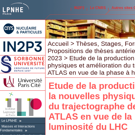
IN2P3
Le CNRS
Autres sites
Accueil
>
Thèses, Stages, Fo
Propositions de thèses antéri
2023
> Etude de la production
physiques et amélioration du 
ATLAS en vue de la phase à h
Etude de la product
la nouvelles physiq
du trajectographe d
ATLAS en vue de la
Le LPNHE
luminosité du LHC
Masses et Interactions
Fondamentales