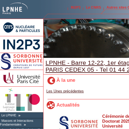
IN2P3
Le CNRS
Autres sites
LPNHE - Barre 12-22, 1er étag
PARIS CEDEX 05 - Tel 01 44 
À la une
Les Unes précédentes
Actualités
Le LPNHE
Cérémonie d
Doctorat 202
Masses et Interactions
Fondamentales
Université