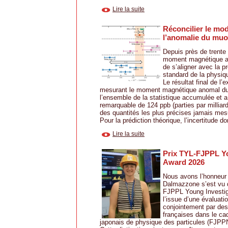
Lire la suite
Réconcilier le mo
l’anomalie du mu
Depuis près de trente
moment magnétique a
de s’aligner avec la p
standard de la physiq
Le résultat final de l
mesurant le moment magnétique anomal du 
l’ensemble de la statistique accumulée et a 
remarquable de 124 ppb (parties par milliard
des quantités les plus précises jamais mes
Pour la prédiction théorique, l’incertitude do
Lire la suite
Prix TYL-FJPPL Yo
Award 2026
Nous avons l’honneur 
Dalmazzone s’est vu d
FJPPL Young Investig
l’issue d’une évaluati
conjointement par des
françaises dans le ca
japonais de physique des particules (FJPP