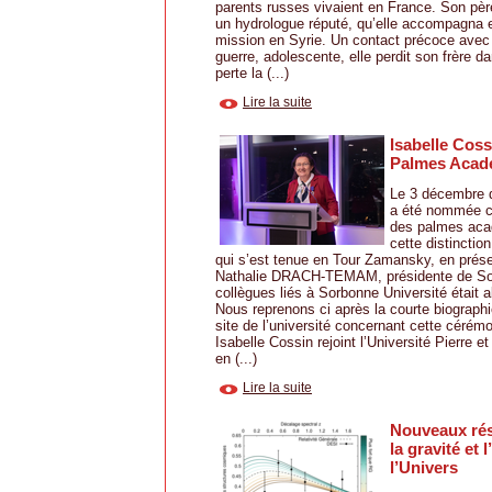
parents russes vivaient en France. Son père
un hydrologue réputé, qu’elle accompagna e
mission en Syrie. Un contact précoce avec 
guerre, adolescente, elle perdit son frère d
perte la (...)
Lire la suite
Isabelle Coss
Palmes Acad
Le 3 décembre d
a été nommée ch
des palmes aca
cette distinctio
qui s’est tenue en Tour Zamansky, en pré
Nathalie DRACH-TEMAM, présidente de Sor
collègues liés à Sorbonne Université était 
Nous reprenons ci après la courte biographie
site de l’université concernant cette cérémo
Isabelle Cossin rejoint l’Université Pierre e
en (...)
Lire la suite
Nouveaux rés
la gravité et 
l’Univers