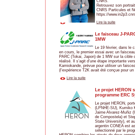
CNRS.
Retrouvez son portrait
CNRS Particules et Nu
https://www.in2p3.cnrs.
Lire la suite
Le faisceau J-PARC
1MW
Le 19 février, dans le 
en cours, le premier essai avec un faisceau
PARC (Tokai, Japon) de 1 MW sur la cible d
réalisé. Il s’agit d’une étape importante ver
Kamiokande, prévue pour utiliser un faisc
(l’expérience T2K avait été conçue pour un
Lire la suite
Le projet HERON sé
programme ERC S
Le projet HERON, porté
(LPNHE-SU), Kumiko K
Jaime Alvarez-Muñiz (
de Compostela) et Ste
State University), et a
argentin CONEA est ass
sélectionné par le pr
HERON combine les atouts de deux approc