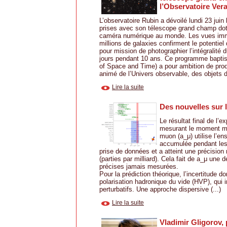
l’Observatoire Ver
L’observatoire Rubin a dévoilé lundi 23 jui
prises avec son télescope grand champ dot
caméra numérique au monde. Les vues imm
millions de galaxies confirment le potentiel
pour mission de photographier l’intégralité d
jours pendant 10 ans. Ce programme bapt
of Space and Time) a pour ambition de produ
animé de l’Univers observable, des objets d
Lire la suite
Des nouvelles sur 
Le résultat final de l’
mesurant le moment m
muon (a_μ) utilise l’en
accumulée pendant les 
prise de données et a atteint une précisio
(parties par milliard). Cela fait de a_μ une 
précises jamais mesurées.
Pour la prédiction théorique, l’incertitude d
polarisation hadronique du vide (HVP), qui 
perturbatifs. Une approche dispersive (...)
Lire la suite
Vladimir Gligorov,