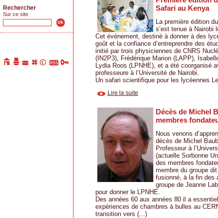
Safari au Kenya
Rechercher
Sur ce site
La première édition d
s’est tenue à Nairobi l
Cet événement, destiné à donner à des ly
goût et la confiance d’entreprendre des étud
initié par trois physiciennes de CNRS Nuclé
(IN2P3), Frédérique Marion (LAPP), Isabell
Lydia Roos (LPNHE), et a été coorganisé a
professeure à l’Université de Nairobi.
Un safari scientifique pour les lycéennes Le
Lire la suite
Décès de Michel Ba
membres fondate
Nous venons d’apprend
décès de Michel Baubil
Professeur à l’Univers
(actuelle Sorbonne Univ
des membres fondat
membre du groupe dit
fusionné, à la fin des
groupe de Jeanne Labe
pour donner le LPNHE.
Des années 60 aux années 80 il a essentiel
expériences de chambres à bulles au CERN
transition vers (...)