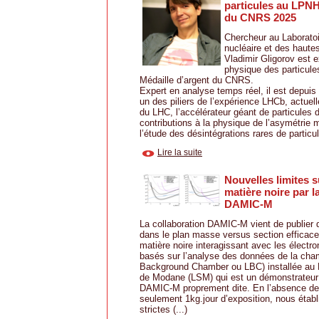
particules au LPNH
du CNRS 2025
Chercheur au Laborato
nucléaire et des haute
Vladimir Gligorov est 
physique des particules
Médaille d’argent du CNRS.
Expert en analyse temps réel, il est depui
un des piliers de l’expérience LHCb, actue
du LHC, l’accélérateur géant de particules
contributions à la physique de l’asymétrie 
l’étude des désintégrations rares de particule
Lire la suite
Nouvelles limites s
matière noire par l
DAMIC-M
La collaboration DAMIC-M vient de publier d
dans le plan masse versus section efficace
matière noire interagissant avec les électro
basés sur l’analyse des données de la cha
Background Chamber ou LBC) installée au L
de Modane (LSM) qui est un démonstrateur 
DAMIC-M proprement dite. En l’absence de 
seulement 1kg.jour d’exposition, nous étab
strictes (...)