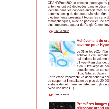
GRANDProto300, le principal prototype du 
antennes ont été déployées dans le désert 
identifié dans les données enregistrées au 
commissioning du détecteur (Janvier-Mars 
d’évènements présentant toutes les caracté
atmosphériques, avec en particulier une amp
plus importante autour de l’angle Cherenkov.
Lire la suite
Achèvement du cre
caverne pour Hyp
Le 31 juillet 2025, l’Un
achevé le creusement 
qui abritera le volume 
d’Hyper-Kamiokande, u
à eau ultra-large de no
actuellement en constru
Hida, Gifu, au Japon.
Cette étape importante va déclencher la con
de support et l’installation de plus de 20 0
surface de cet immense détecteur cylindriq
Avec une date (...)
Lire la suite
Premières images p
télescope grand c