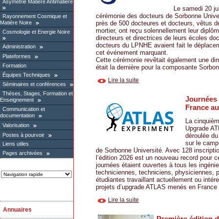
Asymétrie Matière Antimatière
Le samedi 20 jui
cérémonie des docteurs de Sorbonne Univer
Rayonnement Cosmique et
Matière Noire
près de 500 docteures et docteurs, vêtus de
mortier, ont reçu solennellement leur dipl
Cosmologie et Energie Noire
directeurs et directrices de leurs écoles do
docteurs du LPNHE avaient fait le déplacem
Administration
cet événement marquant.
Plateformes
Cette cérémonie revêtait également une dime
Formation
était la dernière pour la composante Sorbonn
Équipes Techniques
Lire la suite
Séminaires et conférences
Thèses, Stages, Formation et
Journées
Enseignement
France a
Communication et
documentation
La cinquièm
Valorisation
Upgrade AT
Postes à pourvoir
déroulée du
sur le camp
Liens utiles
de Sorbonne Université. Avec 128 inscription
Pages archivées
l’édition 2026 est un nouveau record pour 
journées étaient ouvertes à tous les ingénie
techniciennes, techniciens, physiciennes, p
étudiantes travaillant actuellement ou intér
projets d’upgrade ATLAS menés en France à 
Lire la suite
Annuaires
Première édition 