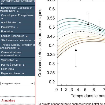
Asymétrie Matière Antimatière
Rayonnement Cosmique et
Matière Noire
Cosmologie et Energie Noire
Administration
Plateformes
Formation
Équipes Techniques
Séminaires et conférences
Thèses, Stages, Formation et
Enseignement
Communication et
documentation
Valorisation
Postes à pourvoir
Liens utiles
Pages archivées
Annuaires
La gravité a façonné notre cosmos et sous l’effet de s