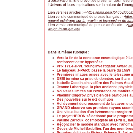
d’observations. Elle prévoit de présenter des mesures
l’Univers et leurs implications sur la nature de l’éne
Lien vers les articles :
->
https://data.desi.lbl.gov/doc/
Lien vers le communiqué de presse français :
->
https
nouvel-eclairage-sur-la-gravite-et-lexpansion-de-lun
Lien vers le communiqué de presse américain :
->
ht
weigh-in-on-gravity/
Dans la même rubrique :
Vers la fin de la constante cosmologique ? Le
renforcent cette hypothèse
Prix TYL-FJPPL Young Investigator Award 20
Le faisceau J-PARC passe la barre du 1MW
Premières images prises avec le télescope 
DESI termine sa prise de données sur 5 ans
Isabelle Cossin, chevalière des Palmes Aca
Jeanne Laberrigue, la plus ancienne physicien
Nouvelles limites sur l’existence de matière 
Vladimir Gligorov, physicien des particules
Des nouvelles sur le g-2 du muon
Achèvement du creusement de la caverne p
GRAND observe ses premiers rayons cosmi
Une visualisation d’un évènement enregistré p
Le projet HERON sélectionné par le progra
Pauline Zarrouk, cosmologiste au LPNHE, lau
Réconcilier le modèle standard avec l’anoma
Décès de Michel Baubillier, l’un des membr
Première édition du Sisters Science Safari 