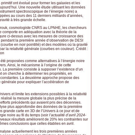
primitif ont évolué pour former les galaxies et les
jourd’hui. Une nouvelle étude utilisant les données
nstrument spectroscopique de l’énergie noire) a
oppées au cours des 11 derniers milliards d’années,
 gravité à très grande échelle.
arrouk, cosmologiste CNRS au LPNHE, les chercheurs
se comporte en adéquation avec la théorie de la
a figure ci-dessus avec les mesures de croissance des
es pendant la première année d’observation de DESI
e (courbe en noir pointillé) et des modèles où la gravité
 par la relativité générale (courbes en couleur). Crédit :
ion
nt été proposées comme alternatives à l’énergie noire
ers. Ainsi, le mécanisme à l’origine de cette
 La première consiste à supposer l’existence d’un
nt on cherche à déterminer les propriétés, en
ont constantes. La deuxième approche propose des
té générale pour expliquer l’accélération de
ivers et limite les extensions possibles à la relativité
éalisé la mesure globale la plus précise de la
efforts précédents qui avaient pris des décennies.
nalyse plus approfondie des données de la première
us grande carte en 3D de l’Univers à ce jour et de
gie noire au fil du temps (voir
l’actualité d’avril 2024-
uveaux résultats améliorent de 20% les contraintes sur
êmes conclusions que celles établies en avril.
analyse actuellement les trois premières années