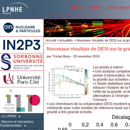
IN2P3
Le CNRS
Autres sites
Accueil
>
Actualités
> Nouveaux résultats de DESI sur la grav
Nouveaux résultats de DESI sur la grav
par
Tristan Beau
- 28 novembre 2024
Les points à retenir :
• Une analyse complex
année d’observation, fo
la gravité aux échelles
• L’étude statistique d
retracer l’histoire de l
l’effet de la gravité, e
alternatives à l’énergie
l’Univers.
• Les chercheurs de la collaboration DESI montrent q
cohérente avec notre modèle de référence basé sur la
gravité à très grande échelle.
Le LPNHE
Masses et Interactions
Fondamentales