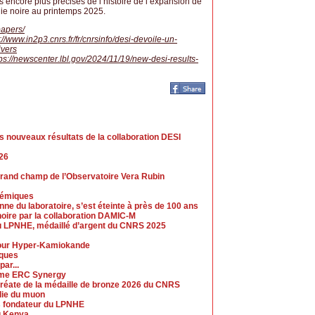
 encore plus précises de l’histoire de l’expansion de
rgie noire au printemps 2025.
papers/
://www.in2p3.cnrs.fr/fr/cnrsinfo/desi-devoile-un-
ivers
tps://newscenter.lbl.gov/2024/11/19/new-desi-results-
s nouveaux résultats de la collaboration DESI
26
grand champ de l’Observatoire Vera Rubin
démiques
ne du laboratoire, s’est éteinte à près de 100 ans
noire par la collaboration DAMIC-M
 au LPNHE, médaillé d’argent du CNRS 2025
our Hyper-Kamiokande
ques
ar...
mme ERC Synergy
réate de la médaille de bronze 2026 du CNRS
lie du muon
es fondateur du LPNHE
au Kenya