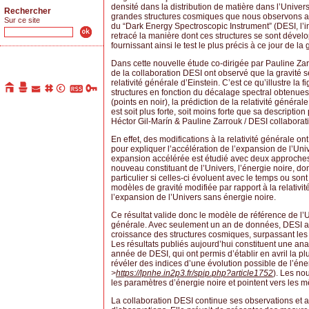
densité dans la distribution de matière dans l’Univers 
Rechercher
grandes structures cosmiques que nous observons au
Sur ce site
du “Dark Energy Spectroscopic Instrument” (DESI, l’i
retracé la manière dont ces structures se sont dével
fournissant ainsi le test le plus précis à ce jour de la
Dans cette nouvelle étude co-dirigée par Pauline Z
de la collaboration DESI ont observé que la gravité 
relativité générale d’Einstein. C’est ce qu’illustre l
structures en fonction du décalage spectral obtenu
(points en noir), la prédiction de la relativité général
est soit plus forte, soit moins forte que sa description
Héctor Gil-Marín & Pauline Zarrouk / DESI collaborat
En effet, des modifications à la relativité générale o
pour expliquer l’accélération de l’expansion de l’Univ
expansion accélérée est étudié avec deux approches.
nouveau constituant de l’Univers, l’énergie noire, do
particulier si celles-ci évoluent avec le temps ou s
modèles de gravité modifiée par rapport à la relativi
l’expansion de l’Univers sans énergie noire.
Ce résultat valide donc le modèle de référence de l’Un
générale. Avec seulement un an de données, DESI a r
croissance des structures cosmiques, surpassant les 
Les résultats publiés aujourd’hui constituent une a
année de DESI, qui ont permis d’établir en avril la pl
révéler des indices d’une évolution possible de l’éner
>
https://lpnhe.in2p3.fr/spip.php?article1752
). Les no
les paramètres d’énergie noire et pointent vers les m
La collaboration DESI continue ses observations et 