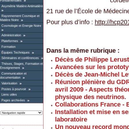
cordeli
Fondamentales
Asymétrie Matière Antimatière
21 rue de l’École de Médecin
Rayonnement Cosmique et
Matière Noire
Pour plus d’info :
http://hcp20
Cosmologie et Energie Noire
Administration
Plateformes
Formation
Dans la même rubrique :
Équipes Techniques
Décès de Philippe Lerus
Séminaires et conférences
Thèses, Stages, Formation et
Avancées sur les proto
Enseignement
Décès de Jean-Michel Le
Communication et
documentation
Réunion plénière du GD
Valorisation
avril 2009 - Aspects thé
Postes à pourvoir
Liens utiles
physique des neutrinos.
Pages archivées
Collaborations France - 
Installation et mise en 
laboratoire
Un nouveau record mond