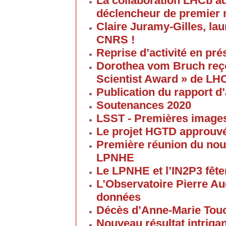
La collaboration LHCb a
déclencheur de premier 
Claire Juramy-Gilles, lau
CNRS !
Reprise d’activité en pré
Dorothea vom Bruch reço
Scientist Award » de LH
Publication du rapport d’
Soutenances 2020
LSST - Premières images 
Le projet HGTD approuv
Première réunion du nouv
LPNHE
Le LPNHE et l’IN2P3 fêten
L’Observatoire Pierre Au
données
Décès d’Anne-Marie Tou
Nouveau résultat intriga