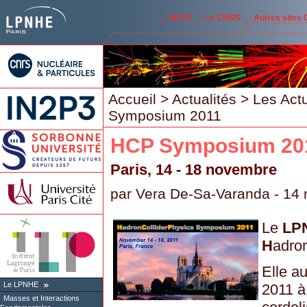
IN2P3
Le CNRS
Autres sites
Accueil
>
Actualités
>
Les Act
Symposium 2011
HCP Symposium 20
Paris, 14 - 18 novembre
par
Vera De-Sa-Varanda
- 14
Le
LP
H
adro
Elle a
Le LPNHE
2011 à
Masses et Interactions