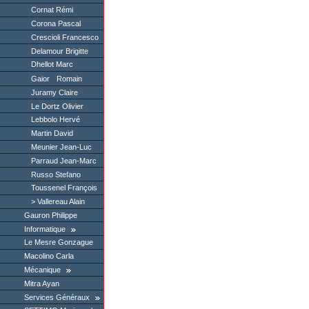
Cornat Rémi
Corona Pascal
Crescioli Francesco
Delamour Brigitte
Dhellot Marc
Gaior Romain
Juramy Claire
Le Dortz Olivier
Lebbolo Hervé
Martin David
Meunier Jean-Luc
Parraud Jean-Marc
Russo Stefano
Toussenel François
Vallereau Alain
Gauron Philippe
Informatique
Le Mesre Gonzague
Macolino Carla
Mécanique
Mitra Ayan
Services Généraux