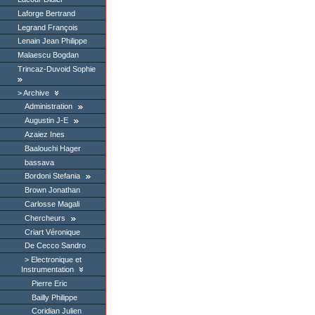
Laforge Bertrand
Legrand François
Lenain Jean Philippe
Malaescu Bogdan
Trincaz-Duvoid Sophie
Archive
Administration
Augustin J-E
Azaiez Ines
Baalouchi Hager
bassava
Bordoni Stefania
Brown Jonathan
Carlosse Magali
Chercheurs
Criart Véronique
De Cecco Sandro
Electronique et
Instrumentation
Pierre Eric
Bailly Philippe
Coridian Julien