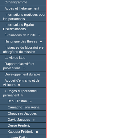
Organigramme
Accès et Hébergement
Informations pratiques pour
les personnels
Informations Egalité-
Discriminations
Évaluations de l’unité
Historique des thèses
Instances du laboratoire et
chargé.es de mission
La vie du labo
Rapport d’activité et
publications
Développement durable
Accueil d’entrants et de
visiteurs
Pages du personnel
permanent
Beau Tristan
Camacho Toro Reina
Chauveau Jacques
David Jacques
Derue Frédéric
Kapusta Frédéric
Lacour Didier