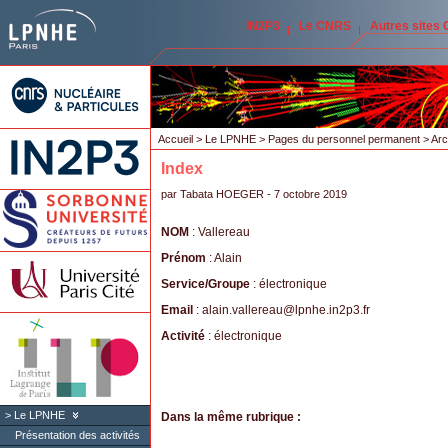
IN2P3
Le CNRS
Autres sites
Accueil
>
Le LPNHE
>
Pages du personnel permanent
>
Arc
Index
par
Tabata HOEGER
- 7 octobre 2019
NOM
: Vallereau
Prénom
: Alain
Service/Groupe
: électronique
Email
: alain.vallereau
@
lpnhe.in2p3.fr
Activité
: électronique
Le LPNHE
Dans la même rubrique :
Présentation des activités