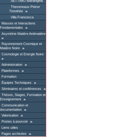
SETTIMO Mariangela
Theveneaux-Pelzer
Timothée
Villa Francesca
Masses et Interactions
Fondamentales
Asymétrie Matière Antimatière
Rayonnement Cosmique et
Matière Noire
Cosmologie et Energie Noire
Administration
Plateformes
Formation
Équipes Techniques
Séminaires et conférences
Thèses, Stages, Formation et
Enseignement
Communication et
documentation
Valorisation
Postes à pourvoir
Liens utiles
Pages archivées