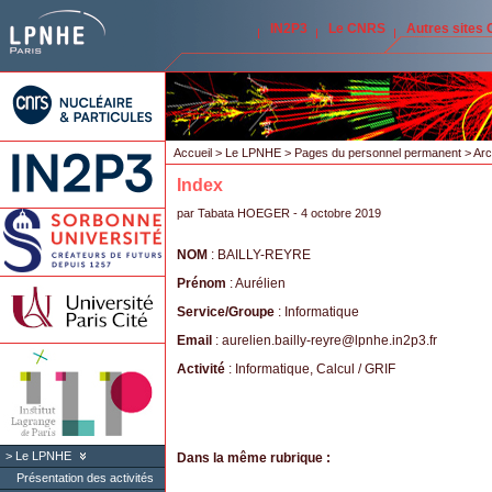
IN2P3
Le CNRS
Autres sites
Accueil
>
Le LPNHE
>
Pages du personnel permanent
>
Arc
Index
par
Tabata HOEGER
- 4 octobre 2019
NOM
: BAILLY-REYRE
Prénom
: Aurélien
Service/Groupe
: Informatique
Email
: aurelien.bailly-reyre
@
lpnhe.in2p3.fr
Activité
: Informatique, Calcul / GRIF
Le LPNHE
Dans la même rubrique :
Présentation des activités