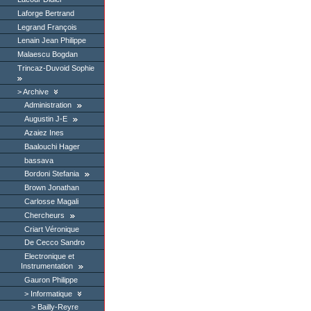
Laforge Bertrand
Legrand François
Lenain Jean Philippe
Malaescu Bogdan
Trincaz-Duvoid Sophie
Archive
Administration
Augustin J-E
Azaiez Ines
Baalouchi Hager
bassava
Bordoni Stefania
Brown Jonathan
Carlosse Magali
Chercheurs
Criart Véronique
De Cecco Sandro
Electronique et
Instrumentation
Gauron Philippe
Informatique
Bailly-Reyre