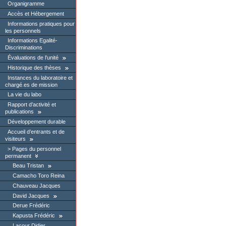
Organigramme
Accès et Hébergement
Informations pratiques pour
les personnels
Informations Egalité-
Discriminations
Évaluations de l’unité
Historique des thèses
Instances du laboratoire et
chargé.es de mission
La vie du labo
Rapport d’activité et
publications
Développement durable
Accueil d’entrants et de
visiteurs
Pages du personnel
permanent
Beau Tristan
Camacho Toro Reina
Chauveau Jacques
David Jacques
Derue Frédéric
Kapusta Frédéric
Lacour Didier