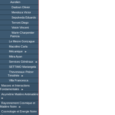
Aurelien
Dadoun Olivier
Mendoza Victor
Sepulveda Eduardo
Terront Diego
Voisin Vincent
Warin-Charpentier
Patricia
Le Mesre Gonzague
Macolino Carla
Mécanique
Mitra Ayan
Services Généraux
SETTIMO Mariangela
Theveneaux-Pelzer
Timothée
Villa Francesca
Masses et Interactions
Fondamentales
Asymétrie Matière Antimatière
Rayonnement Cosmique et
Matière Noire
Cosmologie et Energie Noire