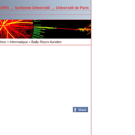
 CNRS
Sorbonne Université
Université de Paris
hive
>
Informatique
> Bailly-Reyre Aurelien