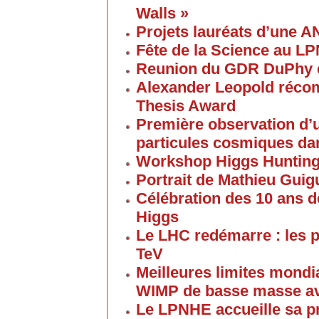
Walls »
Projets lauréats d’une 
Fête de la Science au L
Reunion du GDR DuPhy e
Alexander Leopold réco
Thesis Award
Première observation d’u
particules cosmiques d
Workshop Higgs Huntin
Portrait de Mathieu Gui
Célébration des 10 ans d
Higgs
Le LHC redémarre : les p
TeV
Meilleures limites mondi
WIMP de basse masse av
Le LPNHE accueille sa p