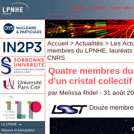
IN2P3
Le CNRS
Autres sites
Accueil
>
Actualités
>
Les Act
membres du LPNHE, lauréats d’
CNRS
Quatre membres du 
d’un cristal collect
par
Melissa Ridel
- 31 août 2
Douze membres 
Le LPNHE
Masses et Interactions