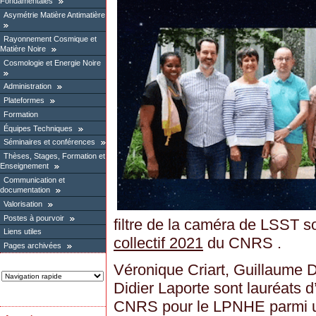
Fondamentales
Asymétrie Matière Antimatière
Rayonnement Cosmique et
Matière Noire
Cosmologie et Energie Noire
Administration
Plateformes
Formation
Équipes Techniques
Séminaires et conférences
Thèses, Stages, Formation et
Enseignement
Communication et
documentation
Valorisation
Postes à pourvoir
filtre de la caméra de LSST s
Liens utiles
collectif 2021
du CNRS .
Pages archivées
Véronique Criart, Guillaume 
Didier Laporte sont lauréats d’
CNRS pour le LPNHE parmi u