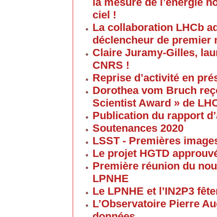
la mesure de l’énergie no
ciel !
La collaboration LHCb a
déclencheur de premier 
Claire Juramy-Gilles, lau
CNRS !
Reprise d’activité en pré
Dorothea vom Bruch reço
Scientist Award » de LH
Publication du rapport d’
Soutenances 2020
LSST - Premières images 
Le projet HGTD approuv
Première réunion du nouv
LPNHE
Le LPNHE et l’IN2P3 fêten
L’Observatoire Pierre Au
données