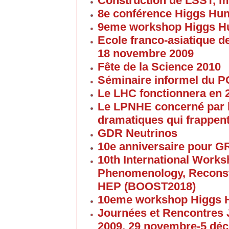
Construction de LSST, m
8e conférence Higgs Hun
9eme workshop Higgs H
Ecole franco-asiatique de
18 novembre 2009
Fête de la Science 2010
Séminaire informel du 
Le LHC fonctionnera en 
Le LPNHE concerné par l
dramatiques qui frappent
GDR Neutrinos
10e anniversaire pour G
10th International Work
Phenomenology, Reconst
HEP (BOOST2018)
10eme workshop Higgs 
Journées et Rencontres
2009, 29 novembre-5 dé