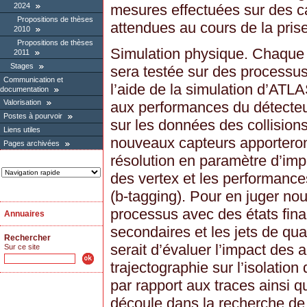
mesures effectuées sur des ca
2024
Propositions de thèses
attendues au cours de la pri
2010
Propositions de thèses
Simulation physique. Chaque 
2011
Stages
sera testée sur des processu
Communication et
l’aide de la simulation d’ATL
documentation
Valorisation
aux performances du détecteu
Postes à pourvoir
sur les données des collision
Liens utiles
nouveaux capteurs apporteront
Pages archivées
résolution en paramètre d’impa
des vertex et les performance
(b-tagging). Pour en juger no
processus avec des états fina
Annuaires
secondaires et les jets de qua
Rechercher
serait d’évaluer l’impact des 
Sur ce site
trajectographie sur l’isolatio
par rapport aux traces ainsi qu
découle dans la recherche d