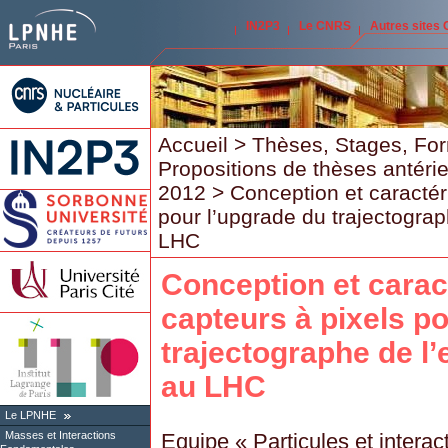
IN2P3
Le CNRS
Autres sites
Accueil
>
Thèses, Stages, Fo
Propositions de thèses antéri
2012
> Conception et caractér
pour l’upgrade du trajectogra
LHC
Conception et carac
capteurs à pixels p
trajectographe de l
au LHC
Le LPNHE
Equipe « Particules et interact
Masses et Interactions