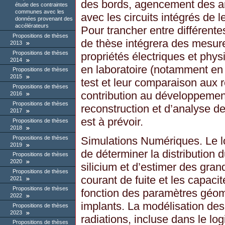
des bords, agencement des a
étude des contraintes
communes avec les
avec les circuits intégrés de l
données provenant des
accélérateurs
Pour trancher entre différente
Propositions de thèses
de thèse intégrera des mesure
2013
Propositions de thèses
propriétés électriques et phy
2014
en laboratoire (notamment en 
Propositions de thèses
2015
test et leur comparaison aux 
Propositions de thèses
contribution au développement
2016
Propositions de thèses
reconstruction et d’analyse d
2017
est à prévoir.
Propositions de thèses
2018
Propositions de thèses
Simulations Numériques. Le l
2019
de déterminer la distribution 
Propositions de thèses
2020
silicium et d’estimer des gra
Propositions de thèses
courant de fuite et les capaci
2021
Propositions de thèses
fonction des paramètres géom
2022
implants. La modélisation d
Propositions de thèses
2023
radiations, incluse dans le logi
Propositions de thèses