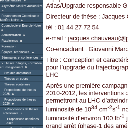
Fondamentales
Atlas/Upgrade responsable Gi
Asymétrie Matière Antimatière
Directeur de thèse : Jacque
Rayonnement Cosmique et
Matière Noire
Cosmologie et Energie Noire
tél : 01 44 27 72 54
Administration
e-mail :
jacques.chauveau
@
l
Plateformes
Formation
Co-encadrant : Giovanni Marc
Équipes Techniques
Séminaires et conférences
Titre : Conception et caractér
Thèses, Stages, Formation
pour l’upgrade du trajectogr
et Enseignement
Site des doctorants
LHC
Thèses en cours
Après une première campagne
Thèses soutenues
Propositions de thèses
2010-2012, les interventions q
2025
permettront au LHC d’atteindr
Propositions de thèses
2026
34
-2
-1
luminosité de 10
cm
s
no
Propositions de thèses
antérieures
-1
luminosité d’environ 100 fb
j
Propositions de thèses
2009
grand arrêt (phase-1 des amél