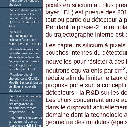
recherche de nouvelle
pixels en silicium au plus prè
physique
Mesure de la masse du
layer, IBL) est prévue dès 201
quark top dans les
tout ou partie du détecteur à 
canaux en dileptons au
LHC avec le détecteur
Pendant la phase-2, le remp
Atlas
Mesures
du trajectographe interne est
cosmologiques de
précision à l’aide des
Les capteurs silicium à pixels
Supernovae de Type Ia
Photo-détecteurs de
couches internes du détecteur
nouvelle génération et
étude de la violation de
nouvelles pour résister à des 
l’invariance de Lorentz
avec les pulsars
2
neutrons équivalents par cm
détectés par H.E.S.S.-II
Physique des di-
réduite afin de limiter le taux
photons dans ATLAS :
Modèle Standard, boson
proposé porte sur la conceptio
de Higgs et nouvelle
physique
détecteurs : la R&D sur les dé
Recherche de nouvelle
Les choix concernent entre a
physique dans des
désintégrations de
dans le dispositif actuelleme
mésons beaux avec
l’expérience LHCb
domaine dont la technologie 
Recherche indirecte de
géométrie des modules (épaiss
la matière noire avec
l’expérience H.E.S.S. et