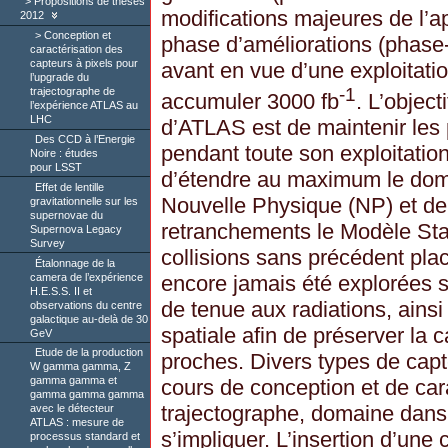
Propositions de thèses
modifications majeures de l’
2012
Conception et
phase d’améliorations (phase
caractérisation des
capteurs à pixels pour
avant en vue d’une exploitatio
l’upgrade du
-1
trajectographe de
accumuler 3000 fb
. L’objec
l’expérience ATLAS au
LHC
d’ATLAS est de maintenir les
Des CCD à l’Energie
pendant toute son exploitatio
Noire : études
pour LSST
d’étendre au maximum le dom
Effet de lentille
Nouvelle Physique (NP) et d
gravitationnelle sur les
supernovae du
retranchements le Modèle Sta
Supernova Legacy
Survey
collisions sans précédent plac
Étalonnage de la
camera de l’expérience
encore jamais été explorées s
H.E.S.S. II et
de tenue aux radiations, ainsi
observations du centre
galactique au-delà de 30
spatiale afin de préserver la c
GeV
Etude de la production
proches. Divers types de capt
W gamma gamma, Z
gamma gamma et
cours de conception et de cara
gamma gamma gamma
trajectographe, domaine dans
avec le détecteur
ATLAS : mesure de
s’impliquer. L’insertion d’une
processus standard et