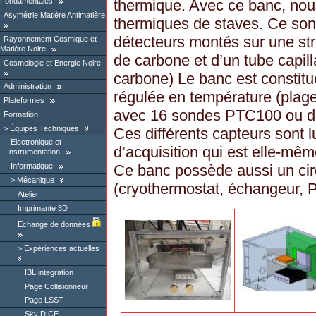
thermique. Avec ce banc, nou
Fondamentales
Asymétrie Matière Antimatière
thermiques de staves. Ce so
détecteurs montés sur une s
Rayonnement Cosmique et
Matière Noire
de carbone et d’un tube capill
Cosmologie et Energie Noire
carbone) Le banc est constit
Administration
régulée en température (plage
Plateformes
avec 16 sondes PTC100 ou d’a
Formation
Équipes Techniques
Ces différents capteurs sont l
Electronique et
d’acquisition qui est elle-mêm
Instrumentation
Ce banc possède aussi un circ
Informatique
Mécanique
(cryothermostat, échangeur, Pel
Atelier
Imprimante 3D
Echange de données
Expériences actuelles
IBL integration
Page Collisionneur
Page LSST
Sky DICE