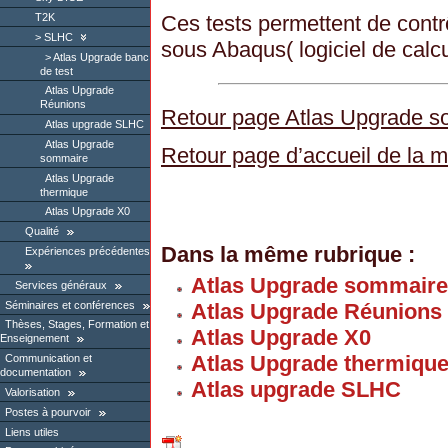
Ces tests permettent de contr
T2K
SLHC
sous Abaqus( logiciel de calcu
Atlas Upgrade banc
de test
Atlas Upgrade
Réunions
Retour page Atlas Upgrade 
Atlas upgrade SLHC
Atlas Upgrade
Retour page d’accueil de la 
sommaire
Atlas Upgrade
thermique
Atlas Upgrade X0
Qualité
Dans la même rubrique :
Expériences précédentes
Atlas Upgrade sommaire
Services généraux
Séminaires et conférences
Atlas Upgrade Réunions
Thèses, Stages, Formation et
Atlas Upgrade X0
Enseignement
Atlas Upgrade thermiqu
Communication et
documentation
Atlas upgrade SLHC
Valorisation
Postes à pourvoir
Liens utiles