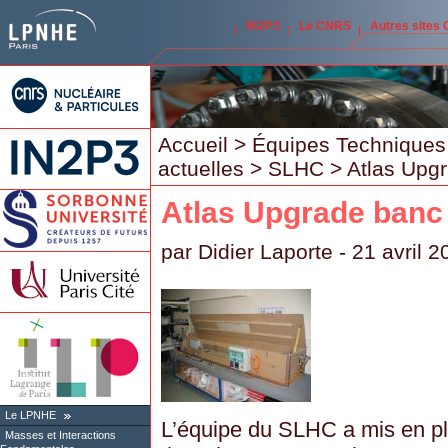
IN2P3
Le CNRS
Autres sites
Accueil
>
Équipes Techniques
actuelles
>
SLHC
> Atlas Upgr
Atlas Upgrade banc 
par
Didier Laporte
- 21 avril 2
Le LPNHE
L’équipe du SLHC a mis en pl
Masses et Interactions