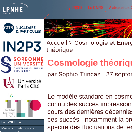
IN2P3
Le CNRS
Autres sites
Accueil
>
Cosmologie et Ener
théorique
Cosmologie théoriq
par
Sophie Trincaz
- 27 sept
Le modèle standard en cosmo
connu des succès impression
cours des dernières décennies
ces succès - notamment la pr
Le LPNHE
spectre des fluctuations de t
Masses et Interactions