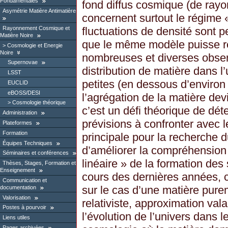
Fondamentales
fond diffus cosmique (de ray
Asymétrie Matière Antimatière
concernent surtout le régime «
Rayonnement Cosmique et
fluctuations de densité sont pe
Matière Noire
que le même modèle puisse r
Cosmologie et Energie
Noire
nombreuses et diverses observ
Supernovae
distribution de matière dans l
LSST
petites (en dessous d’environ
EUCLID
eBOSS/DESI
l’agrégation de la matière devi
Cosmologie théorique
c’est un défi théorique de dét
Administration
prévisions à confronter avec 
Plateformes
Formation
principale pour la recherche
Équipes Techniques
d’améliorer la compréhension
Séminaires et conférences
linéaire » de la formation des
Thèses, Stages, Formation et
Enseignement
cours des dernières années, c
Communication et
sur le cas d’une matière pure
documentation
Valorisation
relativiste, approximation val
Postes à pourvoir
l’évolution de l’univers dans 
Liens utiles
Pages archivées