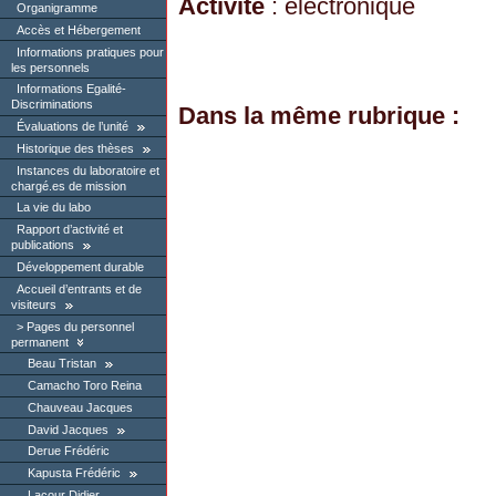
Activité
: électronique
Organigramme
Accès et Hébergement
Informations pratiques pour
les personnels
Informations Egalité-
Discriminations
Dans la même rubrique :
Évaluations de l’unité
Historique des thèses
Instances du laboratoire et
chargé.es de mission
La vie du labo
Rapport d’activité et
publications
Développement durable
Accueil d’entrants et de
visiteurs
Pages du personnel
permanent
Beau Tristan
Camacho Toro Reina
Chauveau Jacques
David Jacques
Derue Frédéric
Kapusta Frédéric
Lacour Didier