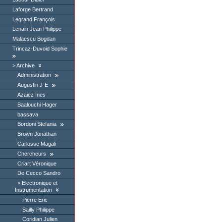
Laforge Bertrand
Legrand François
Lenain Jean Philippe
Malaescu Bogdan
Trincaz-Duvoid Sophie
Archive
Administration
Augustin J-E
Azaiez Ines
Baalouchi Hager
bassava
Bordoni Stefania
Brown Jonathan
Carlosse Magali
Chercheurs
Criart Véronique
De Cecco Sandro
Electronique et
Instrumentation
Pierre Eric
Bailly Philippe
Coridian Julien