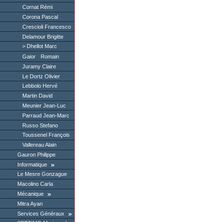
Cornat Rémi
Corona Pascal
Crescioli Francesco
Delamour Brigitte
Dhellot Marc
Gaior Romain
Juramy Claire
Le Dortz Olivier
Lebbolo Hervé
Martin David
Meunier Jean-Luc
Parraud Jean-Marc
Russo Stefano
Toussenel François
Vallereau Alain
Gauron Philippe
Informatique
Le Mesre Gonzague
Macolino Carla
Mécanique
Mitra Ayan
Services Généraux