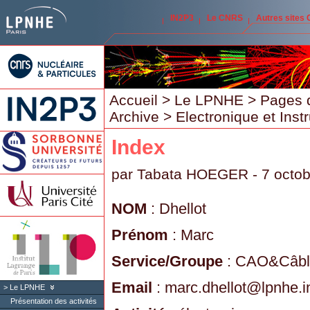
IN2P3
Le CNRS
Autres sites
Accueil
>
Le LPNHE
>
Pages 
Archive
>
Electronique et Inst
Index
par
Tabata HOEGER
- 7 octo
NOM
: Dhellot
Prénom
: Marc
Service/Groupe
: CAO&Câbl
Email
: marc.dhellot
@
lpnhe.i
Le LPNHE
Présentation des activités