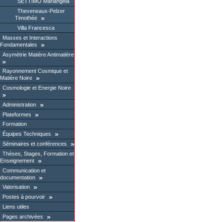
SETTIMO Mariangela
Theveneaux-Pelzer
Timothée
Villa Francesca
Masses et Interactions
Fondamentales
Asymétrie Matière Antimatière
Rayonnement Cosmique et
Matière Noire
Cosmologie et Energie Noire
Administration
Plateformes
Formation
Équipes Techniques
Séminaires et conférences
Thèses, Stages, Formation et
Enseignement
Communication et
documentation
Valorisation
Postes à pourvoir
Liens utiles
Pages archivées