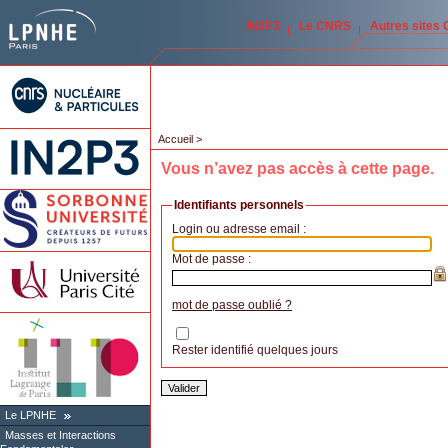
IN2P3
Le CNRS
Autres sites
Accueil
>
Vous n’avez pas accès à cette page.
Identifiants personnels
Login ou adresse email :
Mot de passe :
mot de passe oublié ?
Rester identifié quelques jours
Le LPNHE
Masses et Interactions