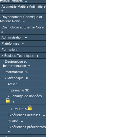
Fondamentales
Asymétrie Matière Antimatière
Rayonnement Cosmique et
Matière Noire
Cosmologie et Energie Noire
Administration
Plateformes
Formation
Équipes Techniques
Electronique et
Instrumentation
Informatique
Mécanique
Atelier
Imprimante 3D
Echange de données
Pour EPA
Expériences actuelles
Qualité
Expériences précédentes