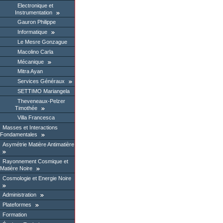
Electronique et
Instrumentation
Gauron Philippe
Informatique
Le Mesre Gonzague
Macolino Carla
Mécanique
Mitra Ayan
Services Généraux
SETTIMO Mariangela
Theveneaux-Pelzer
Timothée
Villa Francesca
Masses et Interactions
Fondamentales
Asymétrie Matière Antimatière
Rayonnement Cosmique et
Matière Noire
Cosmologie et Energie Noire
Administration
Plateformes
Formation