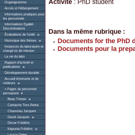
Activité
: PhD student
Organigramme
Accès et Hébergement
Informations pratiques pour
les personnels
Informations Egalité-
Discriminations
Dans la même rubrique :
Évaluations de l’unité
Documents for the PhD 
Historique des thèses
Instances du laboratoire et
Documents pour la prepa
chargé.es de mission
La vie du labo
Rapport d’activité et
publications
Développement durable
Accueil d’entrants et de
visiteurs
Pages du personnel
permanent
Beau Tristan
Camacho Toro Reina
Chauveau Jacques
David Jacques
Derue Frédéric
Kapusta Frédéric
Lacour Didier