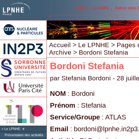
IN2P3
Le CNRS
Autres sites
Accueil
>
Le LPNHE
>
Pages 
Archive
> Bordoni Stefania
Bordoni Stefania
par
Stefania Bordoni
- 28 juill
NOM
: Bordoni
Prénom
: Stefania
Service/Groupe
: ATLAS
Email
: bordoni
@
lpnhe.in2p3.
Le LPNHE
Présentation des activités