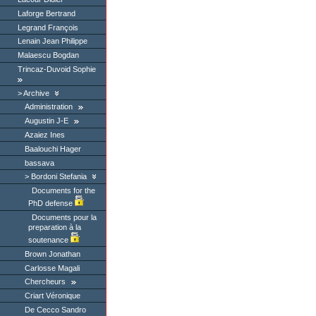
Laforge Bertrand
Legrand François
Lenain Jean Philippe
Malaescu Bogdan
Trincaz-Duvoid Sophie
Archive
Administration
Augustin J-E
Azaiez Ines
Baalouchi Hager
bassava
Bordoni Stefania
Documents for the
PhD defense
Documents pour la
preparation à la
soutenance
Brown Jonathan
Carlosse Magali
Chercheurs
Criart Véronique
De Cecco Sandro