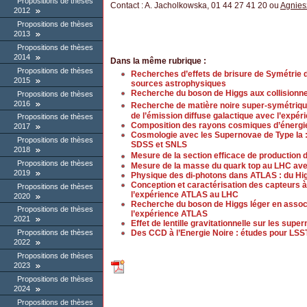
Propositions de thèses
Contact : A. Jacholkowska, 01 44 27 41 20 ou
Agnies
2012
Propositions de thèses
2013
Propositions de thèses
2014
Dans la même rubrique :
Propositions de thèses
Recherches d’effets de brisure de Symétrie d
2015
sources astrophysiques
Recherche du boson de Higgs aux collisionn
Propositions de thèses
2016
Recherche de matière noire super-symétriq
de l’émission diffuse galactique avec l’expér
Propositions de thèses
Composition des rayons cosmiques d’énergie
2017
Cosmologie avec les Supernovae de Type Ia
Propositions de thèses
SDSS et SNLS
2018
Mesure de la section efficace de production 
Propositions de thèses
Mesure de la masse du quark top au LHC ave
2019
Physique des di-photons dans ATLAS : du Hig
Conception et caractérisation des capteurs à
Propositions de thèses
l’expérience ATLAS au LHC
2020
Recherche du boson de Higgs léger en associ
Propositions de thèses
l’expérience ATLAS
2021
Effet de lentille gravitationnelle sur les s
Des CCD à l’Energie Noire : études pour LSS
Propositions de thèses
2022
Propositions de thèses
2023
Propositions de thèses
2024
Propositions de thèses