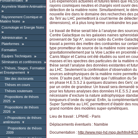
Fondamentales
Les expériences actuelles et futures telles que HES
rayons cosmiques neutres et chargés vont ouvrir des
Asymétrie Matière Antimatière
détection de la matière noire. Simultanément, le 
nouvelle ère dans le domaine des recherches des pa
Rayonnement Cosmique et
du TeV au LHC permettront à court terme de détecter 
Matière Noire
dimensions), et à plus long terme contraindre les pa
Cosmologie et Energie Noire
Le travail de thèse serait liée à l’analyse des source
Centre Galactique ou les galaxies naines spheroidale
Administration
provenant de Sgr A*, source radio du Centre Galactiq
travail a permis des mettre des contraintes sur cert
Plateformes
type prometteur de source de la matière noire seraien
Formation
gravitationnellement par la Voie Lactée en proximité 
Équipes Techniques
Canis Major et Carina ont été étudiés ou sont en cour
masses et les spectres des particules de la matière no
Séminaires et conférences
thèse serait l’analyse des données existantes et fu
Thèses, Stages, Formation
au LHC. Seulement la confirmation d’observation du s
et Enseignement
sources astrophysiques de la matière noire permettra
noire. D’autre part, il faut noter que l’utilisation du
Site des doctorants
en phase H.E.S.S.2 à quelques dizaines des GeV, ce q
Thèses en cours
par un ordre de grandeur. Un travail sera demandé sur
Thèses soutenues
pour les futures analyses des données H.E.S.S.2 avec 
nécessaire d’exclure la nature astrophysique standar
Propositions de thèses
longueurs d’onde du signal. Enfin, la complémentarit
2025
Super Symétrie au LHC permettront d’établir des nouve
Propositions de thèses
grand nombre des modèles super-symétriques.
2026
Lieu de travail : LPNHE - Paris
Propositions de thèses
antérieures
Déplacements éventuels : Namibie
Propositions de thèses
Documentation :
http://www.mpi-hd.mpg.de/hfm/HES
2009