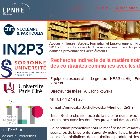
IN2P3
Le CNRS
Autres sites
Accueil
>
Thèses, Stages, Formation et Enseignement
>
Pro
2011
> Recherche indirecte de la matière noire avec l’expé
données provenant des accélérateurs
Recherche indirecte de la matière noir
des contraintes communes avec les d
Equipe et responsable de groupe : HESS (« High En
Vincent
Directeur de thèse : A. Jacholkowska
tél : 01 44 27 41 20
e-mail :
Agnieszka.Jacholkowska
@
lpnhe.in2p3.fr
Titre : Recherche indirecte de la matière noire avec 
communes avec les données provenant des accélér
Le candidat prometteur pour la matière noire venant 
Le LPNHE
scénarios de brisure de Super Symétrie, la particule s
Masses et Interactions
Les self annihilations des neutralinos produiront des