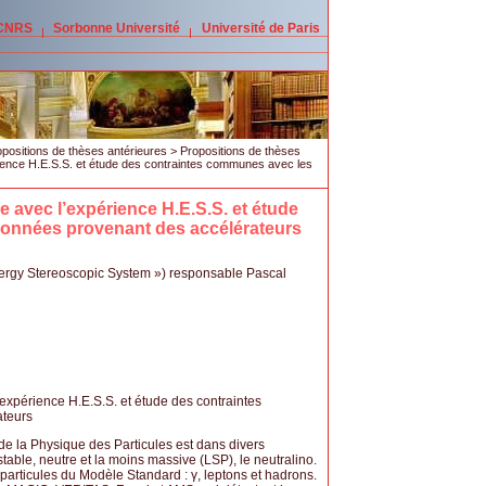
 CNRS
Sorbonne Université
Université de Paris
positions de thèses antérieures
>
Propositions de thèses
rience H.E.S.S. et étude des contraintes communes avec les
e avec l’expérience H.E.S.S. et étude
onnées provenant des accélérateurs
ergy Stereoscopic System ») responsable Pascal
l’expérience H.E.S.S. et étude des contraintes
ateurs
de la Physique des Particules est dans divers
table, neutre et la moins massive (LSP), le neutralino.
 particules du Modèle Standard : γ, leptons et hadrons.