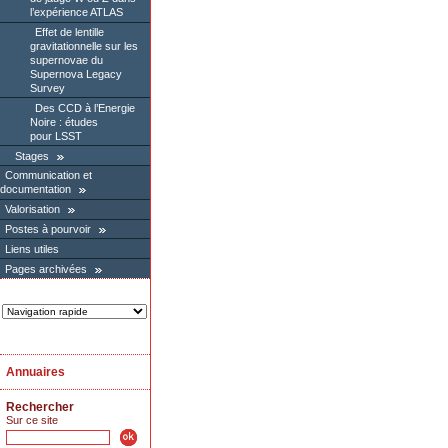
l’expérience ATLAS
Effet de lentille
gravitationnelle sur les
supernovae du
Supernova Legacy
Survey
Des CCD à l’Energie
Noire : études
pour LSST
Stages
Communication et
documentation
Valorisation
Postes à pourvoir
Liens utiles
Pages archivées
Annuaires
Rechercher
Sur ce site