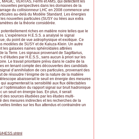
S, MAGIC, VERITAS, Fermi et AMS, qui détectent les
 nouvelles perspectives dans les domaines de la
démarrage du collisionneur LHC en 2008 commence une
rticules au-delà du Modèle Standard. Les énergies
les nouvelles particules (SUSY ou liées aux extra
ramètres de la théorie considérée.
s potentiellement riches en matière noire telles que le
s. L’expérience H.E.S.S. a analysé le signal
ue, du point de vue astrophysique et exotique. Ce
ains modèles de SUSY et de Kaluza-Klein. Un autre
t les galaxies naines sphéroïdales attirées
de la Terre. Les signaux provenant de Sagittarius,
s d’études par H.E.S.S., sans aucun à priori sur les
ire. Le travail prioritaire prévu dans le cadre de la
tures en tenant compte des découvertes des candidats
ignal d’annihilation de ces particules, provenant des
it de résoudre l’énigme de la nature de la matière
 5e télescope abaisserait le seuil en énergie des mesures
ui augmenterait la sensibilité aux flux détectables
 l’optimisation du rapport signal sur bruit hadronique
un seuil en énergie bas. En plus, il serait
d des sources étudiées par les études multi-
é des mesures indirectes et les recherches de la
lles limites sur les flux attendus et contraindre un
S/HESS.shtml