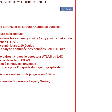
zka.Jacholkowska
@
lpnhe.in2p3.fr
e Lorentz et de Gravité Quantique avec les
eurs hadroniques
~
~
~
~
~
→
→
ue dans les canaux
et
et étude
χ
χ
~
χ
χ
~
→
l
~
l
l
l
χ
χ
~
χ
χ
~
→
X
X
γ
γ
ience H.E.S.S.
 supérieure à 10 Joules
 : analyse combinée des données SNFACTORY,
¯
de paires
avec le détecteur ATLAS au LHC
t
t
t
¯
t
c le détecteur ATLAS
gs à la nouvelle physique
 pixels pour l’upgrade du trajectographe de
ation à un boson de jauge W ou Z dans
upernovae du Supernova Legacy Survey
T