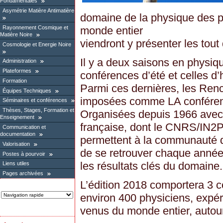
Fondamentales
Asymétrie Matière Antimatière
domaine de la physique des p
Rayonnement Cosmique et
monde entier
Matière Noire
viendront y présenter les tout
Cosmologie et Energie Noire
Il y a deux saisons en physiqu
Administration
Plateformes
conférences d’été et celles d’h
Formation
Parmi ces dernières, les Ren
Équipes Techniques
imposées comme LA conférence
Séminaires et conférences
Thèses, Stages, Formation et
Organisées depuis 1966 avec
Enseignement
française, dont le CNRS/IN2P3
Communication et
documentation
permettent à la communauté d
Valorisation
de se retrouver chaque année
Postes à pourvoir
les résultats clés du domaine.
Liens utiles
Pages archivées
L’édition 2018 comportera 3 
environ 400 physiciens, expér
venus du monde entier, autou