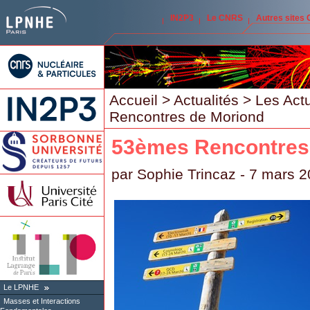
IN2P3
Le CNRS
Autres sites
Accueil
>
Actualités
>
Les Act
Rencontres de Moriond
53èmes Rencontres
par
Sophie Trincaz
- 7 mars 2
Le LPNHE
Masses et Interactions