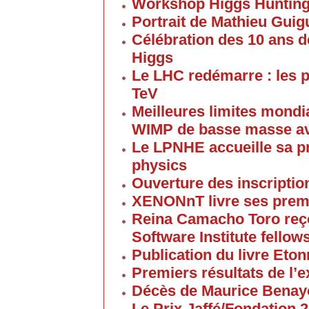
Workshop Higgs Huntin
Portrait de Mathieu Gui
Célébration des 10 ans d
Higgs
Le LHC redémarre : les p
TeV
Meilleures limites mondi
WIMP de basse masse av
Le LPNHE accueille sa p
physics
Ouverture des inscriptio
XENONnT livre ses premi
Reina Camacho Toro reçoi
Software Institute fellow
Publication du livre Eton
Premiers résultats de l
Décès de Maurice Bena
Le Prix Jaffé/Fondation 2