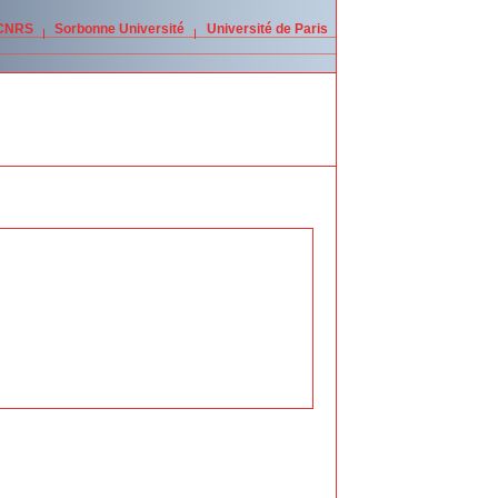
 CNRS
Sorbonne Université
Université de Paris