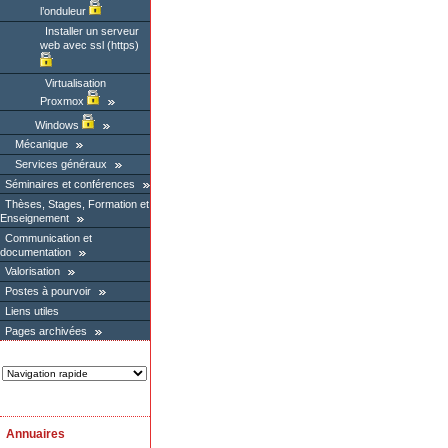
l’onduleur
Installer un serveur
web avec ssl (https)
Virtualisation
Proxmox
Windows
Mécanique
Services généraux
Séminaires et conférences
Thèses, Stages, Formation et
Enseignement
Communication et
documentation
Valorisation
Postes à pourvoir
Liens utiles
Pages archivées
Annuaires