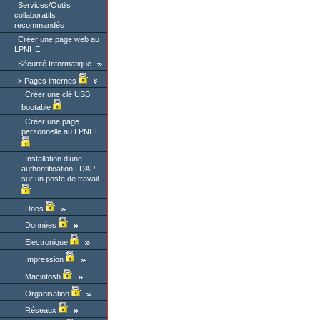
Services/Outils
collaboratifs
recommandés
Créer une page web au
LPNHE
Sécurité Informatique
Pages internes
Créer une clé USB
bootable
Créer une page
personnelle au LPNHE
Installation d’une
authentification LDAP
sur un poste de travail
Docs
Données
Electronique
Impression
Macintosh
Organisation
Réseaux