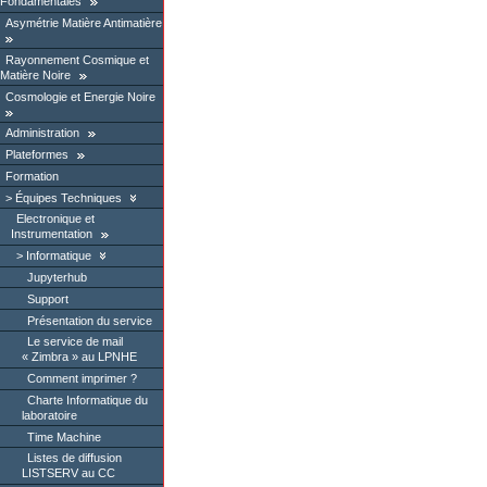
Fondamentales
Asymétrie Matière Antimatière
Rayonnement Cosmique et
Matière Noire
Cosmologie et Energie Noire
Administration
Plateformes
Formation
Équipes Techniques
Electronique et
Instrumentation
Informatique
Jupyterhub
Support
Présentation du service
Le service de mail
« Zimbra » au LPNHE
Comment imprimer ?
Charte Informatique du
laboratoire
Time Machine
Listes de diffusion
LISTSERV au CC