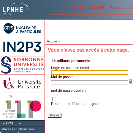
IN2P3
Le CNRS
Autres sites
Accueil
>
Vous n’avez pas accès à cette page.
Identifiants personnels
Login ou adresse email :
Mot de passe :
mot de passe oublié ?
Rester identifié quelques jours
Le LPNHE
Masses et Interactions