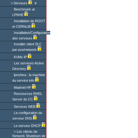
Serveurs
Benchmark at
LPNHE
Installation de ROOT
et CERNLIB
Installation/Configuration
des serveurs
Installer client SLC
par pxe/network
KVMs IP
Les serveurs Active
Directory
lpnshiva : la machine
du service info
Matériel HP
Ressources RHEL
Server du CC
Services WEB
La configuration du
serveur DNS
Le serveur DHCP
Les clients de
Network Shutdown de