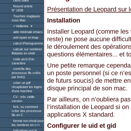
Liens utiles
Nouvel article
Présentation de Leopard sur l
N° 1838
Touches magiques
Installation
sous Mac
Vielleries
Installer Leopard (comme les
aide minimale emacs
reste) ne pose aucune difficul
anti-spam et imap
calcul d’histogramme
le déroulement des opération
calculs sur nombres
questions élémentaires... et t
flottants en shell
code ascii d’un
caractère
Une petite remarque cependant
contrôle des
un poste personnel (si ce n’es
processus fils créés
par fork()
de futurs soucis) de mettre en
créer un pdf
disque principal de son mac.
récapitulant les logins
d’une machine
CV - très vieille
Par ailleurs, on n’oubliera p
version
l’installation de Leopard si on
fork, ou comment
créer des processus
applications X standard.
fils en C
format non trivial pour
Configurer le uid et gid
les nombres en c++
indications sur le