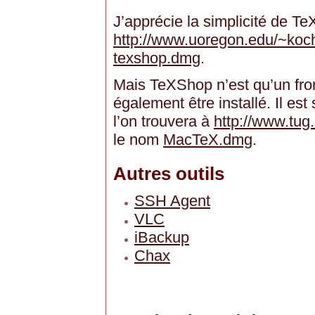
J’apprécie la simplicité de T
http://www.uoregon.edu/~koch
texshop.dmg
.
Mais TeXShop n’est qu’un fron
également être installé. Il es
l’on trouvera à
http://www.tug
le nom
MacTeX.dmg
.
Autres outils
SSH Agent
VLC
iBackup
Chax