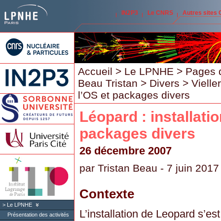
IN2P3
Le CNRS
Autres sites
Accueil
>
Le LPNHE
>
Pages 
Beau Tristan
>
Divers
>
Vielle
l’OS et packages divers
Léopard : installatio
packages divers
26 décembre 2007
par
Tristan Beau
- 7 juin 2017
Contexte
Le LPNHE
L’installation de Leopard s’es
Présentation des activités