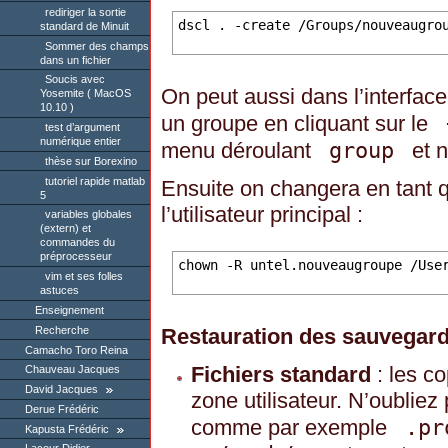
rediriger la sortie
standard de Minuit
Sommer des champs
dans un fichier
Soucis avec
On peut aussi dans l’interfac
Yosemite ( MacOS
10.10 )
un groupe en cliquant sur le
test d’argument
numérique entier
group
menu déroulant
et 
thèse sur Borexino
tutoriel rapide matlab
Ensuite on changera en tant qu
5
l’utilisateur principal :
variables globales
(extern) et
commandes du
préprocesseur
vim et ses folles
astuces
Enseignement
Recherche
Restauration des sauvegar
Camacho Toro Reina
Fichiers standard
: les c
Chauveau Jacques
David Jacques
zone utilisateur. N’oubliez
Derue Frédéric
.pr
comme par exemple
Kapusta Frédéric