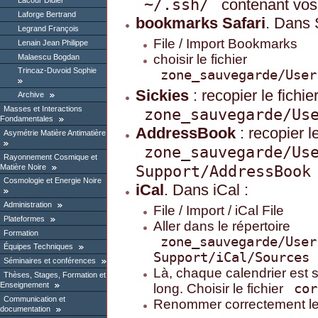
~/.ssh/
contenant vos 
Lacour Didier
Laforge Bertrand
bookmarks Safari
. Dans S
Legrand François
File / Import Bookmarks
Lenain Jean Philippe
choisir le fichier
Malaescu Bogdan
Trincaz-Duvoid Sophie
zone_sauvegarde/User
Sickies
: recopier le fichie
Archive
Masses et Interactions
zone_sauvegarde/Us
Fondamentales
AddressBook
: recopier l
Asymétrie Matière Antimatière
zone_sauvegarde/Us
Rayonnement Cosmique et
Support/AddressBook
Matière Noire
Cosmologie et Energie Noire
iCal
. Dans iCal :
Administration
File / Import / iCal File
Plateformes
Aller dans le répertoire
Formation
zone_sauvegarde/User
Équipes Techniques
Support/iCal/Sources
Séminaires et conférences
Là, chaque calendrier est s
Thèses, Stages, Formation et
Enseignement
long. Choisir le fichier
cor
Communication et
Renommer correctement le 
documentation