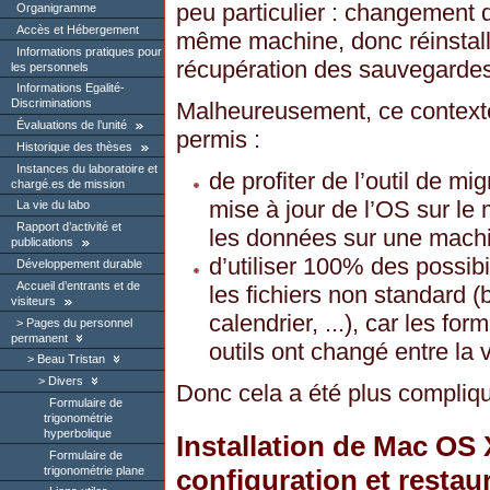
peu particulier : changement 
Organigramme
Accès et Hébergement
même machine, donc réinstall
Informations pratiques pour
récupération des sauvegardes
les personnels
Informations Egalité-
Discriminations
Malheureusement, ce contexte
Évaluations de l’unité
permis :
Historique des thèses
Instances du laboratoire et
de profiter de l’outil de mi
chargé.es de mission
mise à jour de l’OS sur le
La vie du labo
Rapport d’activité et
les données sur une machi
publications
d’utiliser 100% des possib
Développement durable
Accueil d’entrants et de
les fichiers non standard 
visiteurs
calendrier, ...), car les for
Pages du personnel
permanent
outils ont changé entre la 
Beau Tristan
Divers
Donc cela a été plus compliqu
Formulaire de
trigonométrie
hyperbolique
Installation de Mac OS 
Formulaire de
trigonométrie plane
configuration et restau