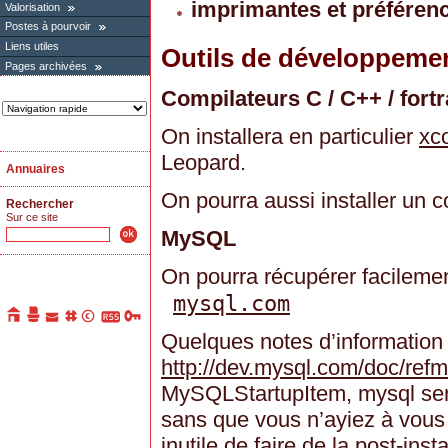
imprimantes et préféren
Valorisation
Postes à pourvoir
Liens utiles
Outils de développeme
Pages archivées
Compilateurs C / C++ / fort
On installera en particulier
xc
Leopard.
Annuaires
On pourra aussi installer un c
Rechercher
Sur ce site
MySQL
On pourra récupérer facileme
mysql.com
Quelques notes d’information
http://dev.mysql.com/doc/refm
MySQLStartupItem, mysql ser
sans que vous n’ayiez à vous 
inutile de faire de la post-insta