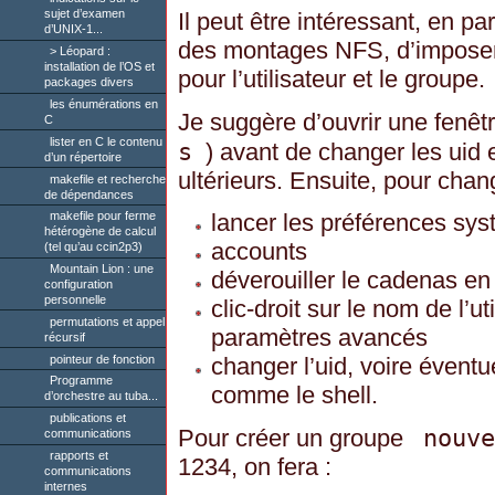
sujet d’examen
Il peut être intéressant, en par
d’UNIX-1...
des montages NFS, d’imposer 
Léopard :
installation de l’OS et
pour l’utilisateur et le groupe.
packages divers
les énumérations en
Je suggère d’ouvrir une fenêtr
C
lister en C le contenu
s
) avant de changer les uid 
d’un répertoire
ultérieurs. Ensuite, pour chang
makefile et recherche
de dépendances
lancer les préférences sy
makefile pour ferme
hétérogène de calcul
accounts
(tel qu’au ccin2p3)
Mountain Lion : une
déverouiller le cadenas en
configuration
personnelle
clic-droit sur le nom de l’ut
permutations et appel
paramètres avancés
récursif
pointeur de fonction
changer l’uid, voire évent
Programme
comme le shell.
d’orchestre au tuba...
publications et
nouve
Pour créer un groupe
communications
rapports et
1234, on fera :
communications
internes