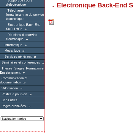
Support de cours
Electronique Back-End 
d’électronique
Télecharger
l’organigramme du service
électronique
Electronique Back-End
SciFi LHCb
Réunions du service
électronique
Informatique
Mécanique
Services généraux
Séminaires et conférences
Thèses, Stages, Formation et
Enseignement
Communication et
documentation
Valorisation
Postes à pourvoir
Liens utiles
Pages archivées