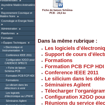
Fondamentales
Asymétrie Matière Antimatière
Fiche de liaison Schéma-
Rayonnement Cosmique et
PCB - 24,5 ko
Matière Noire
Cosmologie et Energie Noire
Administration
Plateformes
Formation
Dans la même rubrique :
Équipes Techniques
Les logiciels d’électron
Electronique et
Instrumentation
Support de cours d’élec
Conference IEEE 2011
Formations
Configuration X2GO pour
CADENCE SPB172
Formation PCB FCP HDI
Fiche de liaison
Schéma-PCB
Conference IEEE 2011
Formation PCB FCP HDI
Le silicium dans les déte
Formations
Séminaires Agilent
Le silicium dans les
détecteurs à venir
Télecharger l’organigra
Les logiciels
Configuration X2GO p
d’électronique au LPNHE
Séminaires Agilent
Réunions du service éle