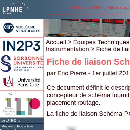
IN2P3
Le CNRS
Autres sites
Accueil
>
Équipes Techniques
Instrumentation
> Fiche de li
Fiche de liaison S
par
Eric Pierre
- 1er juillet 20
Ce document définit le descript
concepteur de schéma fournit
placement routage.
La fiche de liaison Schéma-P
Le LPNHE
Masses et Interactions