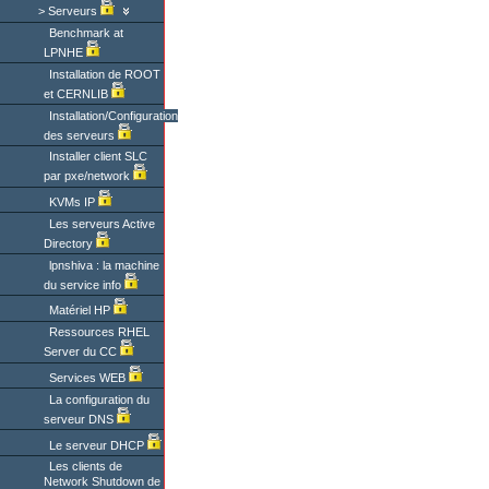
Serveurs
Benchmark at
LPNHE
Installation de ROOT
et CERNLIB
Installation/Configuration
des serveurs
Installer client SLC
par pxe/network
KVMs IP
Les serveurs Active
Directory
lpnshiva : la machine
du service info
Matériel HP
Ressources RHEL
Server du CC
Services WEB
La configuration du
serveur DNS
Le serveur DHCP
Les clients de
Network Shutdown de