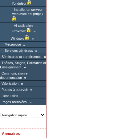
l’onduleur
Installer un serveur
web avec ssl (https)
Virtualisation
Proxmox
Windows
Mécanique
Services généraux
Séminaires et conférences
Thèses, Stages, Formation et
Enseignement
Communication et
documentation
Valorisation
Postes à pourvoir
Liens utiles
Pages archivées
Annuaires