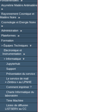
Fondamentales
Asymétrie Matière Antimatière
Rayonnement Cosmique et
Matière Noire
Cosmologie et Energie Noire
Administration
Plateformes
Formation
Équipes Techniques
Electronique et
Instrumentation
Informatique
Jupyterhub
Support
Présentation du service
Le service de mail
« Zimbra » au LPNHE
Comment imprimer ?
Charte Informatique du
laboratoire
Time Machine
Listes de diffusion
LISTSERV au CC