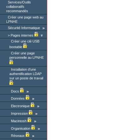
Services/Outils
collaboratifs
recommandés
Créer une page web au
LPNHE
Sécurité Informatique
Pages internes
Créer une clé USB
bootable
Créer une page
personnelle au LPNHE
Installation d’une
authentification LDAP
sur un poste de travail
Docs
Données
Electronique
Impression
Macintosh
Organisation
Réseaux