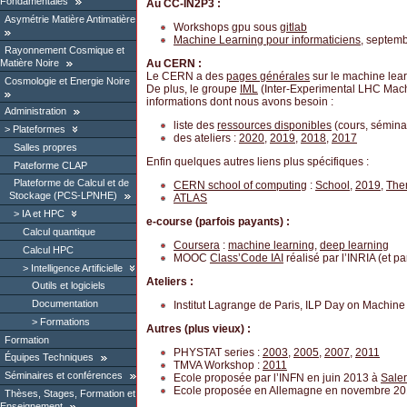
Fondamentales
Au CC-IN2P3 :
Asymétrie Matière Antimatière
Workshops gpu sous
gitlab
Machine Learning pour informaticiens
, septem
Rayonnement Cosmique et
Matière Noire
Au CERN :
Le CERN a des
pages générales
sur le machine lear
Cosmologie et Energie Noire
De plus, le groupe
IML
(Inter-Experimental LHC Mach
informations dont nous avons besoin :
Administration
liste des
ressources disponibles
(cours, séminair
Plateformes
des ateliers :
2020
,
2019
,
2018
,
2017
Salles propres
Enfin quelques autres liens plus spécifiques :
Pateforme CLAP
Plateforme de Calcul et de
CERN school of computing
:
School
,
2019
,
The
Stockage (PCS-LPNHE)
ATLAS
IA et HPC
e-course (parfois payants) :
Calcul quantique
Coursera
:
machine learning
,
deep learning
Calcul HPC
MOOC
Class’Code IAI
réalisé par l’INRIA (et pa
Intelligence Artificielle
Ateliers :
Outils et logiciels
Documentation
Institut Lagrange de Paris, ILP Day on Machine
Formations
Autres (plus vieux) :
Formation
PHYSTAT series :
2003
,
2005
,
2007
,
2011
Équipes Techniques
TMVA Workshop :
2011
Séminaires et conférences
Ecole proposée par l’INFN en juin 2013 à
Sale
Ecole proposée en Allemagne en novembre 2
Thèses, Stages, Formation et
Enseignement