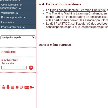
4. Défis et compétitions
Communication et
documentation
Le
Higgs boson Machine Learning Challenge
s
Valorisation
The Tracking Machine Learning Challenge
, su
points dans un trajectographe en simicium iss
Postes à pourvoir
et les participants doivent les associer pour for
Liens utiles
Le défi
PLASTICC
, sur
Kaggle
, où des courbes
sont disponibles pour que les participants puisse
Pages archivées
Dans la même rubrique :
Annuaires
Rechercher
Sur ce site