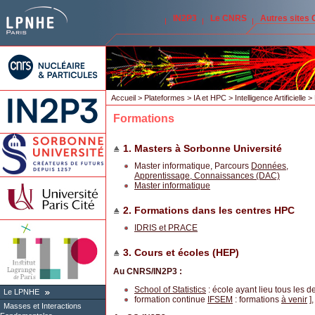
IN2P3
Le CNRS
Autres sites
Accueil
>
Plateformes
>
IA et HPC
>
Intelligence Artificielle
> 
Formations
1. Masters à Sorbonne Université
Master informatique, Parcours
Données,
Apprentissage, Connaissances (DAC)
Master informatique
2. Formations dans les centres HPC
IDRIS et PRACE
3. Cours et écoles (HEP)
Au CNRS/IN2P3 :
School of Statistics
: école ayant lieu tous les 
Le LPNHE
formation continue
IFSEM
: formations
à venir
]
Masses et Interactions