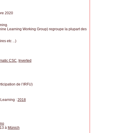
bre 2020
ning.
ine Learning Working Group) regroupe la plupart des
es etc ...)
matic CSC
,
Inverted
rticipation de l’IRFU)
 Learning :
2018
rno
013 à
Münich