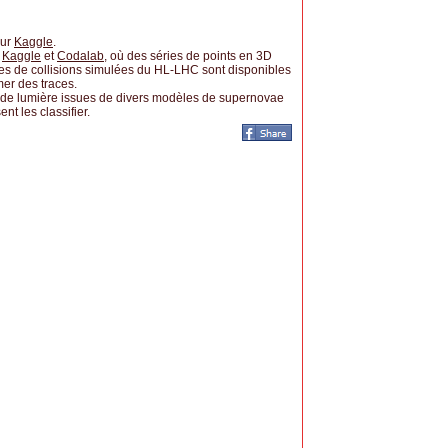
ur
Kaggle
.
r
Kaggle
et
Codalab
, où des séries de points en 3D
ues de collisions simulées du HL-LHC sont disponibles
mer des traces.
 de lumière issues de divers modèles de supernovae
nt les classifier.